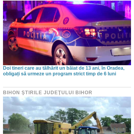
Doi tineri care au tâlhărit un băiat de 13 ani, în Oradea,
obligați să urmeze un program strict timp de 6 luni
BIHON ŞTIRILE JUDEŢULUI BIHOR