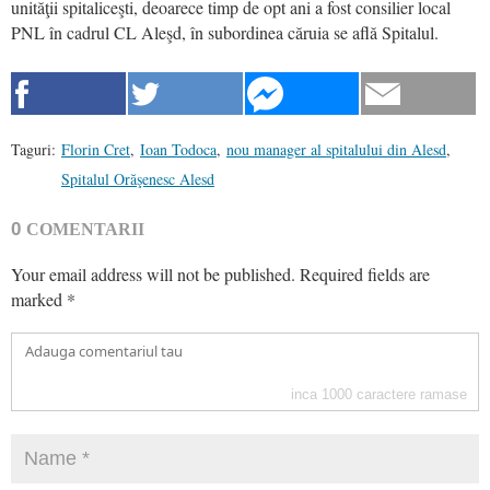
unităţii spitaliceşti, deoarece timp de opt ani a fost consilier local
PNL în cadrul CL Aleşd, în subordinea căruia se află Spitalul.
Taguri:
Florin Cret
,
Ioan Todoca
,
nou manager al spitalului din Alesd
,
Spitalul Orăşenesc Alesd
0
COMENTARII
Your email address will not be published.
Required fields are
marked
*
inca
1000
caractere ramase