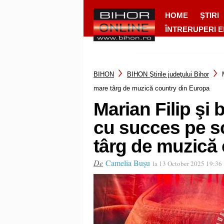
HOME
ŞTIRI
ÎNTRERUPERI 
BIHON
BIHON Ştirile judeţului Bihor
mare târg de muzică country din Europa
Marian Filip şi
cu succes pe s
târg de muzică
De
Camelia Buşu
la 13 October 2025 19:36