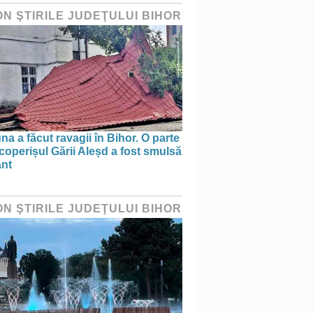
ON ŞTIRILE JUDEŢULUI BIHOR
na a făcut ravagii în Bihor. O parte
coperișul Gării Aleșd a fost smulsă
ânt
ON ŞTIRILE JUDEŢULUI BIHOR