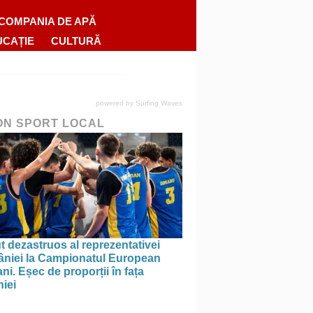
COMPANIA DE APĂ
UCAȚIE
CULTURĂ
powered by
Surfing Waves
ON SPORT LOCAL
 dezastruos al reprezentativei
niei la Campionatul European
ni. Eșec de proporții în fața
iei