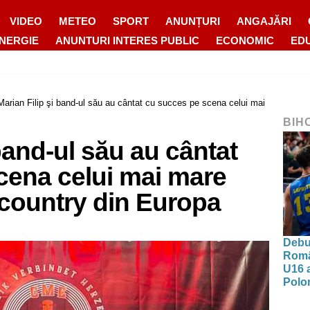
VIDEO
METEO
SPORT
ANUNȚURI
ANGAJĂRI
ENERGIE
ANUNTURI INTERES PUBLIC
ECONOMIC
ED
Marian Filip şi band-ul său au cântat cu succes pe scena celui mai
BIH
 band-ul său au cântat
cena celui mai mare
 country din Europa
Debut
Româ
U16 a
Polon