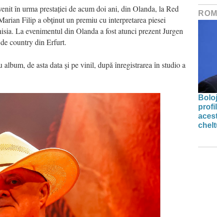
venit
în urma
presta
ţ
iei
de acum doi ani, din Olanda, la Red
ROM
Marian Filip
a
ob
ţ
inut
un premiu cu
interpretarea
pies
ei
isia.
L
a
evenimentul din
Olanda a fost
atunci
pre
zen
t Jurgen
de country din Erfurt.
 album, de asta data
ş
i pe vinil, dup
ă
î
nregistrarea
î
n studio a
Bolo
profi
acest
chelt