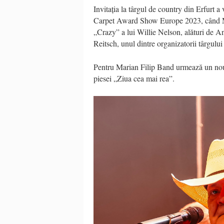
I
nvita
ţ
ia
la
t
â
rg
ul
de country
din Erfurt
a 
Carpet Award Show Europe 2023,
când
„
Crazy” a lui Willie Nelson,
alături de
An
Reitsch, unul dintre organizatorii
t
â
rgului
Pentru Marian Filip Band u
rmează un nou
piesei „Ziua cea mai rea”.