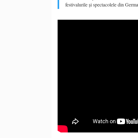
festivalurile
ş
i spectacolele din Germ