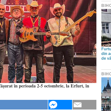
BIH
Furtu
din a
de v
BIH
ăşurat în perioada 2-5 octombrie, la Erfurt, în