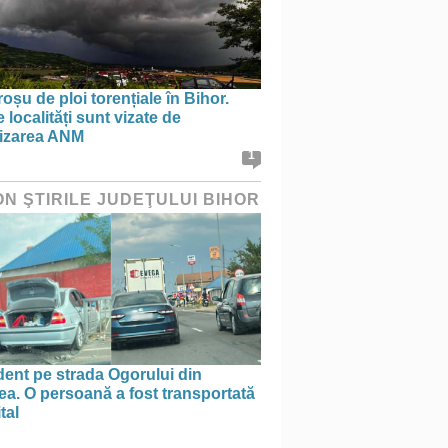
oșu de ploi torențiale în Bihor.
 localități sunt vizate de
tizarea ANM
1
ON ŞTIRILE JUDEŢULUI BIHOR
ent pe strada Ogorului din
a. O persoană a fost transportată
tal