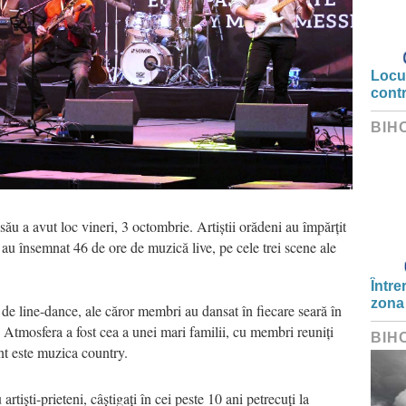
Locui
cont
BIH
său a avut loc vineri, 3 octombrie. Artiştii orădeni au împărţit
le au însemnat 46 de ore de muzică live, pe cele trei scene ale
Între
zona
 de line-dance, ale
căror
membri au dansat
în fiecare seară
î
n
. Atmosfera a fost cea a unei mari familii,
cu membri reuniţi
BIH
nt este muzica country.
u
arti
ş
ti
-prieteni,
c
âş
tiga
ţ
i
î
n cei peste 10 ani
petrecu
ţ
i
la