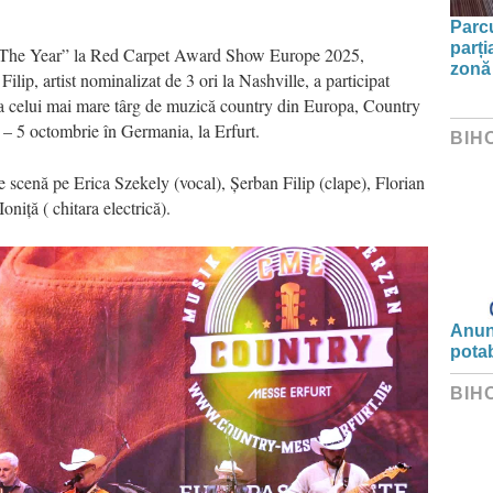
Parc
parți
 The Year” la Red Carpet Award Show Europe 2025,
zonă 
Filip,
artist
nominalizat de 3 ori la Nashville,
a participat
 celui mai mare
t
â
rg
de muzic
ă
country din Europa,
Country
2 – 5
o
ctombrie
în Germania, la Erfurt.
BIH
pe scenă pe
Erica Szekely (vocal),
Ş
erban Filip (clape), Florian
Ioni
ţă
( chitara electric
ă).
Anunț
potab
BIH