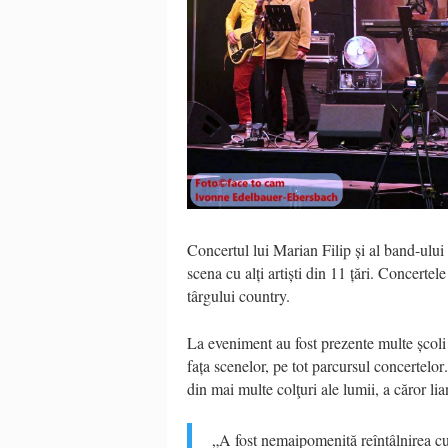
Concertul lui Marian Filip şi al band-ului 
scena cu alţi artişti din 11 ţări. Concerte
târgului country.
La eveniment a
u fost
prezente
multe
ş
coli
faţa
scenelor,
pe tot parcursul concertelor
din
mai
multe colţuri ale lumi
i
,
a căror lia
„
A fost nemaipomenit
ă
re
î
nt
â
lnirea
c