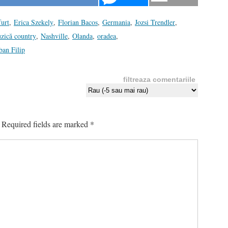
furt
,
Erica Szekely
,
Florian Bacos
,
Germania
,
Jozsi Trendler
,
zică country
,
Nashville
,
Olanda
,
oradea
,
ban Filip
filtreaza comentariile
Required fields are marked
*