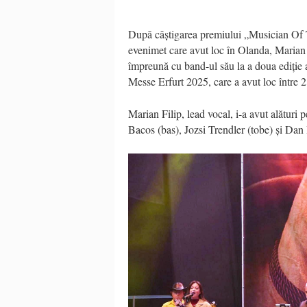
Dup
ă
c
âş
tigarea
premiului „Musician Of
evenimet care
avut loc
î
n Olanda, Marian 
împreună cu band-ul său
la a doua
edi
ţ
ie
a
Messe Erfurt 2025, care
a avut loc
î
ntre 
Marian
Filip,
lead vocal,
i-a avut alături 
Bacos (bas), Jozsi Trendler (tobe)
ş
i Dan 