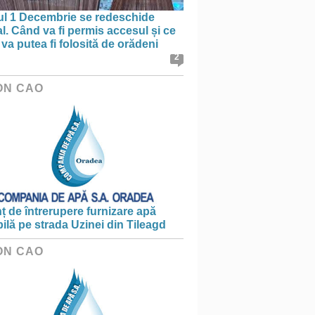
ul 1 Decembrie se redeschide
al. Când va fi permis accesul și ce
va putea fi folosită de orădeni
2
ON CAO
 de întrerupere furnizare apă
ilă pe strada Uzinei din Tileagd
ON CAO