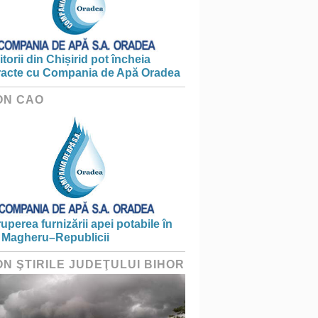
torii din Chișirid pot încheia
racte cu Compania de Apă Oradea
ON CAO
ruperea furnizării apei potabile în
 Magheru–Republicii
ON ŞTIRILE JUDEŢULUI BIHOR