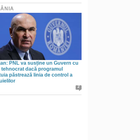
ÂNIA
jan: PNL va susține un Guvern cu
l tehnocrat dacă programul
uia păstrează linia de control a
uielilor
2