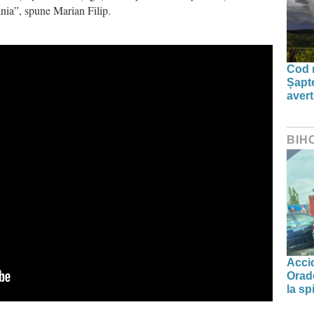
ania”,
spune Marian Filip.
Cod r
Șapte
aver
BIH
Accid
Orade
la spi