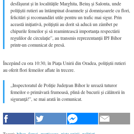
desfășurat și în localitățile Marghita, Beiuș și Salonta, unde
polițiștii rutieri au întâmpinat doamnele și domnișoarele cu flori,
felicitări și recomandări utile pentru un trafic mai sigur. Prin
această inițiativă, polițiștii au dorit să aducă un zâmbet pe
chipurile femeilor și să reamintească importanța respectării
regulilor de circulație”, au transmis reprezentanții IPJ Bihor
printr-un comunicat de presă.
Începând cu ora 10:30, în Piața Unirii din Oradea, polițiștii rutieri
au oferit flori femeilor aflate în trecere.
„Inspectoratul de Poliție Județean Bihor le urează tuturor
femeilor o primăvară frumoasă, plină de bucurii și călătorii în
siguranță!”, se mai arată în comunicat.
Taguri:
bihor
,
femei
,
martisoare
,
piata unirii
,
politisti