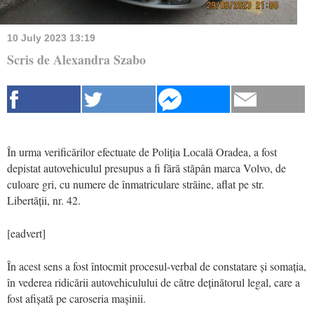
10 July 2023 13:19
Scris de Alexandra Szabo
În urma verificărilor efectuate de Poliția Locală Oradea, a fost
depistat autovehiculul presupus a fi fără stăpân marca Volvo, de
culoare gri, cu numere de înmatriculare străine, aflat pe str.
Libertății, nr. 42.
[eadvert]
În acest sens a fost întocmit procesul-verbal de constatare și somația,
în vederea ridicării autovehiculului de către deținătorul legal, care a
fost afișată pe caroseria mașinii.