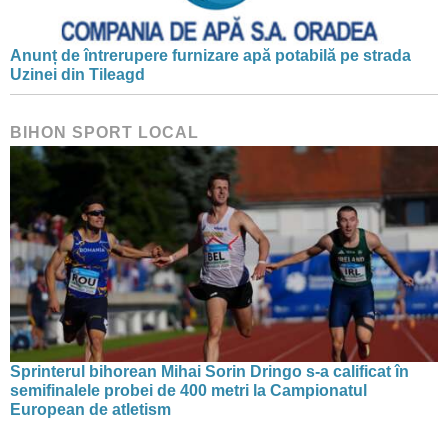
Anunț de întrerupere furnizare apă potabilă pe strada
Uzinei din Tileagd
BIHON SPORT LOCAL
Sprinterul bihorean Mihai Sorin Dringo s-a calificat în
semifinalele probei de 400 metri la Campionatul
European de atletism