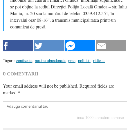
se pot obține la sediul Direcției Poliția Locală Oradea – str. Iuliu
Maniu, nr. 20 sau la numărul de telefon 0359.412.551, în
intervalul orar 08-16”, a transmis municipalitatea printr-un
comunicat de presă.
Taguri:
confiscata
,
masina abandonata
,
pmo
,
politisti
,
ridicata
0
COMENTARII
Your email address will not be published.
Required fields are
marked
*
inca
1000
caractere ramase