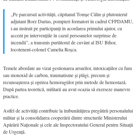
„Pe parcursul activității, căpitanul Tomșe Călin și plutonierul
adjutant Borz Darius, pompieri formatori în cadrul CFPDAMU,
i-au instruit pe participanți în acordarea primului ajutor, cu
accent pe intervențiile în cazul persoanelor surprinse de
incendii”, a transmis purtătorul de cuvânt al ISU Bihor,
locotenent-colonel Camelia Roșca.
Temele abordate au vizat gestionarea arsurilor, intoxicațiilor cu fum
sau monoxid de carbon, traumatisme și plăgi, precum și
recunoașterea și oprirea hemoragiilor prin metode de hemostază.
După partea teoretică, militarii au avut ocazia să exerseze manevre
practice.
Astfel de activități contribuie la îmbunătățirea pregătirii personalului
militar și la consolidarea cooperării dintre structurile Ministerului
Apărării Naționale și cele ale Inspectoratului General pentru Situații
de Urgență.