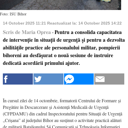
Foto: ISU Bihor
14 October 2025 11:21
Reactualizat la:
14 October 2025 14:22
Scris de Maria Oprea
Pentru a consolida capacitatea
-
de intervenție în situații de urgență și pentru a dezvolta
abilitățile practice ale personalului militar, pompierii
bihoreni au desfășurat o nouă sesiune de instruire
dedicată acordării primului ajutor.
În cursul zilei de 14 octombrie, formatorii Centrului de Formare și
Pregătire în Descarcerare și Asistență Medicală de Urgență
(CFPDAMU) din cadrul Inspectoratului pentru Situații de Urgență
„Crișana” al județului Bihor au susținut o activitate practică alături
de militarii Batalionului 54 Comunicații și Tehnologia Informației.