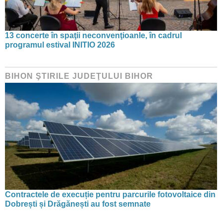
13 concerte în spaţii neconvenţioanle, în cadrul
programul estival INITIO 2026
BIHON ŞTIRILE JUDEŢULUI BIHOR
Contractele de execuție pentru parcurile fotovoltaice din
Dobrești și Drăgănești au fost semnate