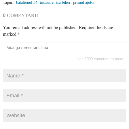
Taguri:
batalionul 54
,
instruire
,
isu bihor
,
primul ajutor
0
COMENTARII
Your email address will not be published.
Required fields are
marked
*
inca
1000
caractere ramase