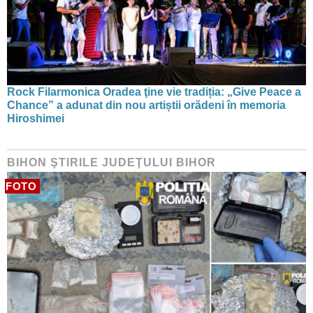
Rock Filarmonica Oradea ţine vie tradiția: „Give Peace a
Chance” a adunat din nou artiștii orădeni în memoria
Hiroshimei
BIHON ŞTIRILE JUDEŢULUI BIHOR
FOTO