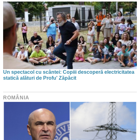
Un spectacol cu scântei: Copiii descoperă electricitatea
statică alături de Profu' Zăpăcit
ROMÂNIA