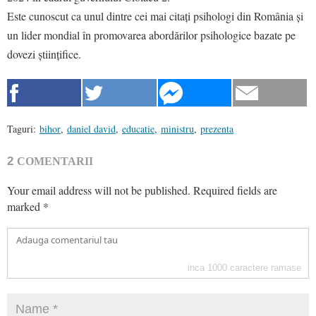
Este cunoscut ca unul dintre cei mai citați psihologi din România și
un lider mondial în promovarea abordărilor psihologice bazate pe
dovezi științifice.
Taguri:
bihor
,
daniel david
,
educatie
,
ministru
,
prezenta
2
COMENTARII
Your email address will not be published.
Required fields are
marked
*
inca
1000
caractere ramase