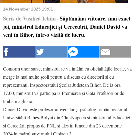
14 November 2025 19:01
Scris de Vasilică Ichim
Săptămâna viitoare, mai exact
-
joi, ministrul Educației și Cercetării, Daniel David va
veni în Bihor, într-o vizită de lucru.
Conform unor surse, ministrul se va întâlni cu oficialitățile locale, va
merge la mai multe școli pentru a discuta cu directorii și cu
reprezentanții Inspectoratului Școlar Județean Bihor. De la ora
17.00, ministrul va participa la Premierea și Gala Profesorilor de
limbă maghiară.
Daniel David este profesor universitar și psiholog român, rector al
Universității Babeș-Bolyai din Cluj-Napoca și ministru al Educației
și Cercetării propus de PNL și ales în funcție din 23 decembrie
2024 în cadrul guvernului Ciolacu 2.