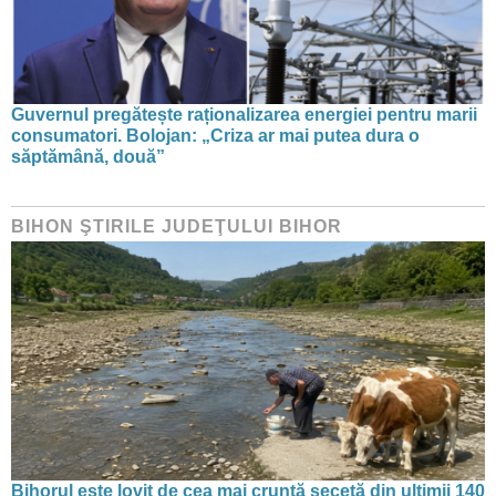
Guvernul pregătește raționalizarea energiei pentru marii
consumatori. Bolojan: „Criza ar mai putea dura o
săptămână, două”
BIHON ŞTIRILE JUDEŢULUI BIHOR
Bihorul este lovit de cea mai cruntă secetă din ultimii 140