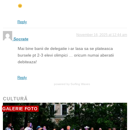
Reply
November 16, 2025 at 12:44 am
Socrate
Mai bine banii de delegatie i-ar lasa sa se plateasca
bursele pt 2-3 elevi olimpici … oricum numai aberatii
debiteaza!
Reply
powered by
Surfing Waves
CULTURĂ
GALERIE FOTO