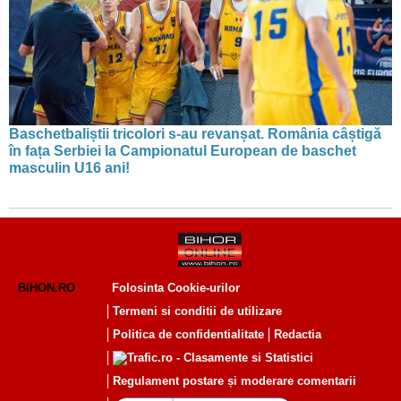
Baschetbaliștii tricolori s-au revanșat. România câștigă
în fața Serbiei la Campionatul European de baschet
masculin U16 ani!
BIHON.RO
Folosinta Cookie-urilor
Termeni si conditii de utilizare
Politica de confidentialitate
Redactia
Regulament postare și moderare comentarii