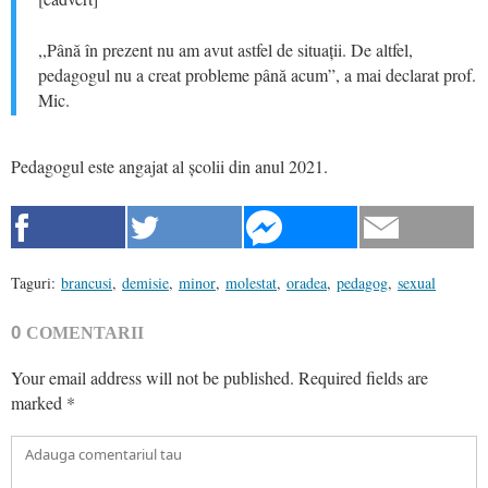
,,Până în prezent nu am avut astfel de situații. De altfel,
pedagogul nu a creat probleme până acum”, a mai declarat prof.
Mic.
Pedagogul este angajat al școlii din anul 2021.
Taguri:
brancusi
,
demisie
,
minor
,
molestat
,
oradea
,
pedagog
,
sexual
0
COMENTARII
Your email address will not be published.
Required fields are
marked
*