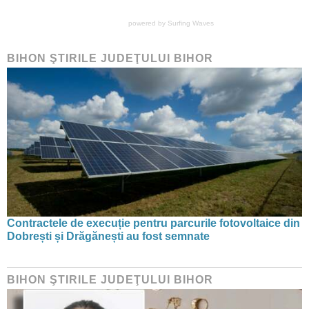
powered by
Surfing Waves
BIHON ŞTIRILE JUDEŢULUI BIHOR
Contractele de execuție pentru parcurile fotovoltaice din
Dobrești și Drăgănești au fost semnate
BIHON ŞTIRILE JUDEŢULUI BIHOR