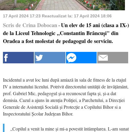
17 April 2024 17:23
Reactualizat la:
17 April 2024 18:06
Scris de Crina Dobocan
Un elev de 15 ani (clasa a IX-)
-
de la Liceul Tehnologic ,,Constantin Brâncuși" din
Oradea a fost molestat de pedagogul de serviciu.
Incidentul a avut loc luni după amiază în sala de fitness de la etajul
IV a internatului liceului. Potrivit directorului unității de învățământ,
prof. Gabriel Mic, pedagogul și-a recunoscut fapta și, și-a dat
demisia. Cazul a ajuns în atenția Poliţiei, a Parchetului, a Direcției
Generale de Asistență Socială și Protecție a Copilului Bihor si a
Inspectoratului Școlar Județean Bihor.
„Copilul a venit la mine și mi-a povestit întâmplarea. L-am sunat