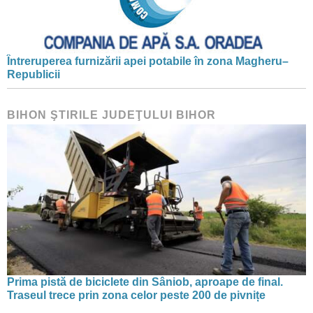
Întreruperea furnizării apei potabile în zona Magheru–
Republicii
BIHON ŞTIRILE JUDEŢULUI BIHOR
Prima pistă de biciclete din Sâniob, aproape de final.
Traseul trece prin zona celor peste 200 de pivnițe