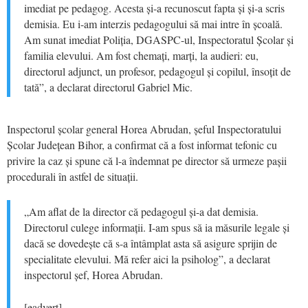
imediat pe pedagog. Acesta și-a recunoscut fapta și și-a scris
demisia. Eu i-am interzis pedagogului să mai intre în școală.
Am sunat imediat Poliția, DGASPC-ul, Inspectoratul Școlar și
familia elevului. Am fost chemați, marți, la audieri: eu,
directorul adjunct, un profesor, pedagogul și copilul, însoțit de
tată”, a declarat directorul Gabriel Mic.
Inspectorul școlar general Horea Abrudan, șeful Inspectoratului
Școlar Județean Bihor, a confirmat că a fost informat tefonic cu
privire la caz și spune că l-a îndemnat pe director să urmeze pașii
procedurali în astfel de situații.
„Am aflat de la director că pedagogul și-a dat demisia.
Directorul culege informații. I-am spus să ia măsurile legale și
dacă se dovedește că s-a întâmplat asta să asigure sprijin de
specialitate elevului. Mă refer aici la psiholog”, a declarat
inspectorul șef, Horea Abrudan.
[eadvert]