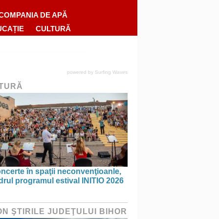
COMPANIA DE APĂ
UCAȚIE
CULTURĂ
powered by
Surfing Waves
TURĂ
ncerte în spaţii neconvenţioanle,
drul programul estival INITIO 2026
ON ŞTIRILE JUDEŢULUI BIHOR