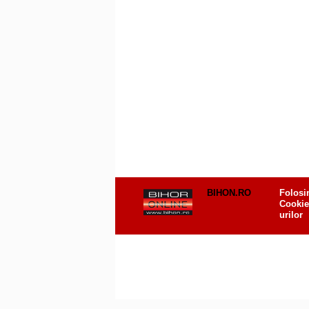
BIHON.RO
Folosi
Cookie
urilor