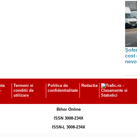
Șofer
cost 
nevoi
nta
Termeni si
Politica de
Redactia
-
conditii de
confidentialitate
utilizare
Bihor Online
ISSN 3008-234X
ISSN-L 3008-234X