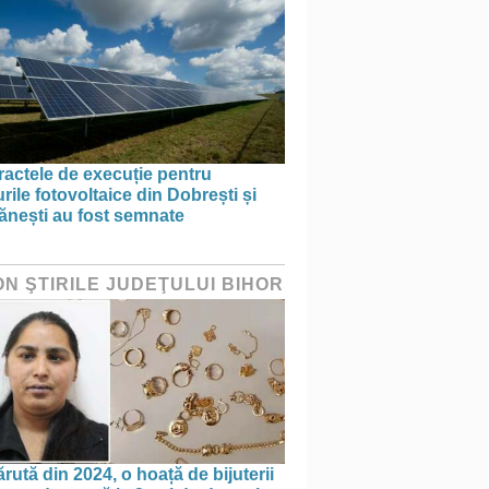
actele de execuție pentru
rile fotovoltaice din Dobrești și
ănești au fost semnate
ON ŞTIRILE JUDEŢULUI BIHOR
rută din 2024, o hoață de bijuterii