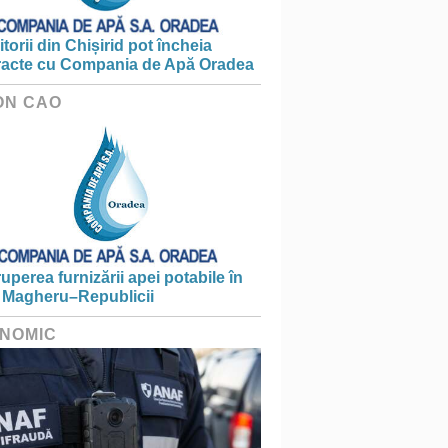
torii din Chișirid pot încheia
racte cu Compania de Apă Oradea
ON CAO
ruperea furnizării apei potabile în
 Magheru–Republicii
NOMIC