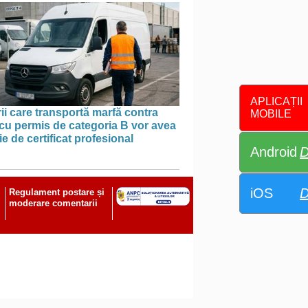
APLICAȚII
ii care transportă marfă contra
MOBILE
cu permis de categoria B vor avea
e de certificat profesional
Android
D
iOS
D
Regulament postare și
moderare comentarii