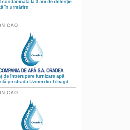
t condamnată la 3 ani de detenție
tă în urmărire
ON CAO
 de întrerupere furnizare apă
ilă pe strada Uzinei din Tileagd
ON CAO