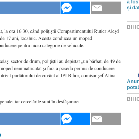
a fos
și da
BIH
ust, la ora 16:30, când polițiștii Compartimentului Rutier Aleșd
 de 17 ani, localnic. Acesta conducea un moped
onducere pentru nicio categorie de vehicule.
celași sector de drum, polițiștii au depistat „un bărbat, de 49 de
 moped neînmatriculat și fără a poseda permis de conducere
otrivit purtătorului de cuvânt al IPJ Bihor, comisar-șef Alina
Anunț
potab
BIH
enale, iar cercetările sunt în desfășurare.
t