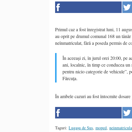
Primul caz a fost înregistrat luni, 11 aug
au oprit pe drumul comunal 168 un tânăr
neînmatriculat, fără a poseda permis de c
În aceeași zi, în jurul orei 20:00, pe a
ani, localnic, în timp ce conducea un
pentru nicio categorie de vehicule”, p
Fărcuța.
În ambele cazuri au fost întocmite dosare p
Taguri:
Lugaşu de Sus
,
moped
,
neinmatricula