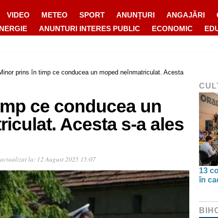
VIDEO
METEO
SPORT
ANUNȚURI
ANGAJĂRI
ENERGIE
ANUNTURI INTERES PUBLIC
ECONOMIC
ED
Minor prins în timp ce conducea un moped neînmatriculat. Acesta
CUL
 timp ce conducea un
culat. Acesta s-a ales
actualizat la:
12 August 2025 15:07
13 co
în ca
BIH