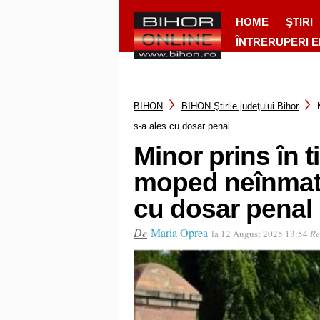
HOME
ŞTIRI
ÎNTRERUPERI 
BIHON
BIHON Ştirile judeţului Bihor
s-a ales cu dosar penal
Minor prins în
moped neînmatri
cu dosar penal
De
Maria Oprea
la 12 August 2025 13:54
Re