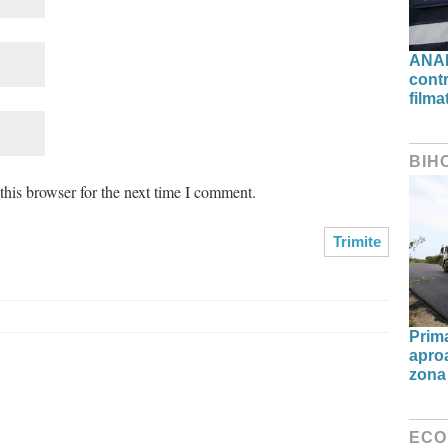
ANAF
contr
filma
BIH
his browser for the next time I comment.
Prima
aproa
zona 
ECO