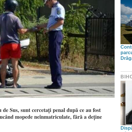
Contr
parcu
Drăg
BIH
de Sus, sunt cercetați penal după ce au fost
onducând mopede neînmatriculate, fără a deține
Dispă