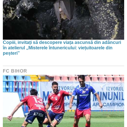
Copiii, invitați să descopere viața ascunsă din adâncuri
în atelierul „Misterele întunericului: viețuitoarele din
peșteri”
FC BIHOR