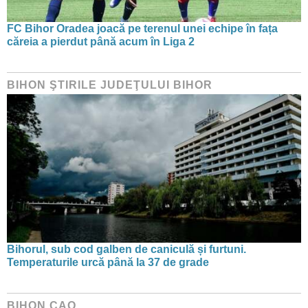
FC Bihor Oradea joacă pe terenul unei echipe în fața
căreia a pierdut până acum în Liga 2
BIHON ŞTIRILE JUDEŢULUI BIHOR
Bihorul, sub cod galben de caniculă și furtuni.
Temperaturile urcă până la 37 de grade
BIHON CAO