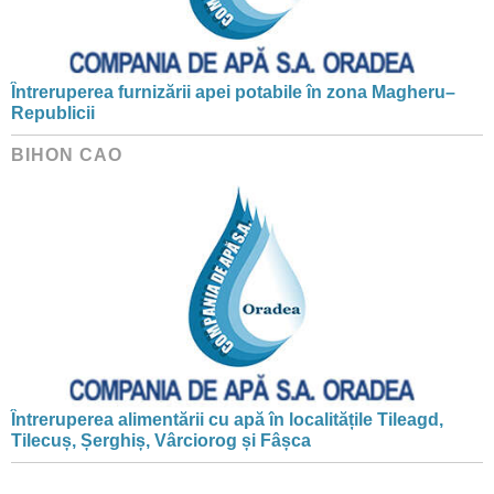
Întreruperea furnizării apei potabile în zona Magheru–
Republicii
BIHON CAO
Întreruperea alimentării cu apă în localitățile Tileagd,
Tilecuș, Șerghiș, Vârciorog și Fâșca