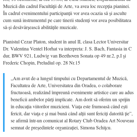
Muzică din cadrul Facultăţii de Arte, va avea loc recepția pianinei.
În cadrul evenimentului participanții vor avea ocazia să și asculte
cum sună instrumentul pe care tinerii studenți vor avea posibilitatea
să-și desăvârșească abilitățile muzicale.
Pianistul Cezar Platon, student în anul II, clasa Lector Universitar
Dr. Valentina Ventel Horhat va interpreta: J. S. Bach, Fantasia in C
dur, BWV 921, Ludwig van Beethoven Sonata op 49 nr.2, p.I şi
Frederic Chopin, Preludiul op. 28 Nr.15
„Am avut de-a lungul timpului cu Departamentul de Muzică,
Facultatea de Arte, Universitatea din Oradea, o colaborare
fructuoasă, realizând împreună evenimente artistice care au adus
beneficii ambelor părți implicate. Am dorit să oferim un sprijin
în educația viitorilor muzicieni. Viața este frumoasă când ești
fericit, dar viaţa e și mai bună când alții sunt fericiți datorită ție”,
se afirmă într-un comunicat al Rotary Club Oradea Art Nouveau
semnat de președintele organizației, Simona Schiţcu.