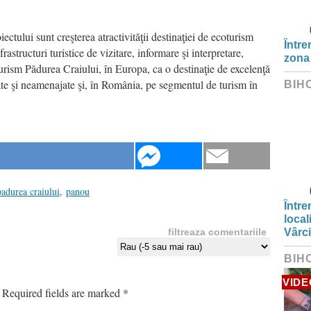
ectului sunt creşterea atractivităţii destinaţiei de ecoturism
Între
astructuri turistice de vizitare, informare şi interpretare,
zona
urism Pădurea Craiului, în Europa, ca o destinaţie de excelenţă
te şi neamenajate şi, în România, pe segmentul de turism în
BIH
.
padurea craiului
,
panou
Între
local
filtreaza comentariile
Vârc
BIH
VIDE
Required fields are marked
*