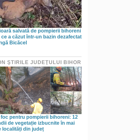
oară salvată de pompierii bihoreni
ce a căzut într-un bazin dezafectat
ângă Bicăcel
ON ŞTIRILE JUDEŢULUI BIHOR
 foc pentru pompierii bihoreni: 12
dii de vegetație izbucnite în mai
 localități din județ