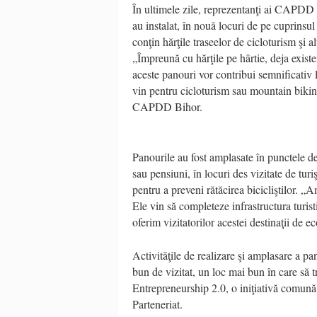
În ultimele zile, reprezentanţi ai CAPDD 
au instalat, în nouă locuri de pe cuprinsul
conţin hărţile traseelor de cicloturism şi a
„Împreună cu hărţile pe hârtie, deja existen
aceste panouri vor contribui semnificativ l
vin pentru cicloturism sau mountain bikin
CAPDD Bihor.
Panourile au fost amplasate în punctele de 
sau pensiuni, în locuri des vizitate de tur
pentru a preveni rătăcirea bicicliştilor. 
Ele vin să completeze infrastructura turist
oferim vizitatorilor acestei destinaţii de 
Activităţile de realizare şi amplasare a p
bun de vizitat, un loc mai bun în care să t
Entrepreneurship 2.0, o iniţiativă comun
Parteneriat.