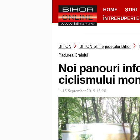
HOME
ŞTIRI
ÎNTRERUPERI 
BIHON
BIHON Ştirile judeţului Bihor
Pădurea Craiului
Noi panouri info
ciclismului mon
la 15 September 2019 13:28