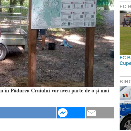
FC 
FC Bi
Cupe
BIH
vin în Pădurea Craiului vor avea parte de o şi mai