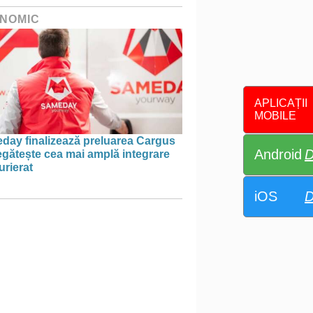
NOMIC
APLICAȚII
MOBILE
day finalizează preluarea Cargus
Android
D
egătește cea mai amplă integrare
urierat
iOS
D