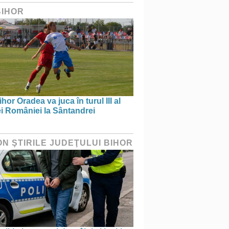
BIHOR
hor Oradea va juca în turul III al
i României la Sântandrei
ON ŞTIRILE JUDEŢULUI BIHOR