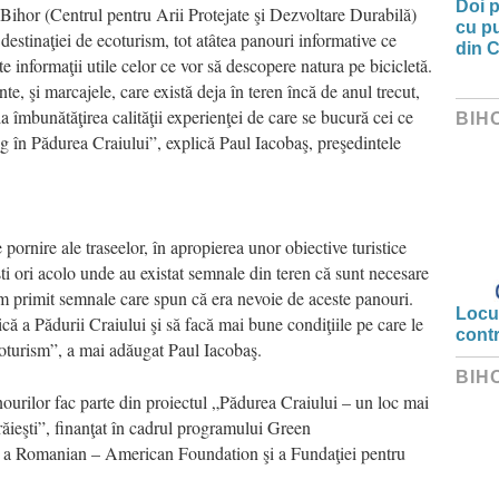
Doi p
Bihor (Centrul pentru Arii Protejate şi Dezvoltare Durabilă)
cu pu
 destinaţiei de ecoturism, tot atâtea panouri informative ce
din C
lte informaţii utile celor ce vor să descopere natura pe bicicletă.
te, şi marcajele, care există deja în teren încă de anul trecut,
a îmbunătăţirea calităţii experienţei de care se bucură cei ce
BIH
g în Pădurea Craiului”, explică Paul Iacobaş, preşedintele
pornire ale traseelor, în apropierea unor obiective turistice
işti ori acolo unde au existat semnale din teren că sunt necesare
„Am primit semnale care spun că era nevoie de aceste panouri.
Locui
ică a Pădurii Craiului şi să facă mai bune condiţiile pe care le
cont
ecoturism”, a mai adăugat Paul Iacobaş.
BIH
anourilor fac parte din proiectul „Pădurea Craiului – un loc mai
răieşti”, finanţat în cadrul programului Green
ă a Romanian – American Foundation şi a Fundaţiei pentru