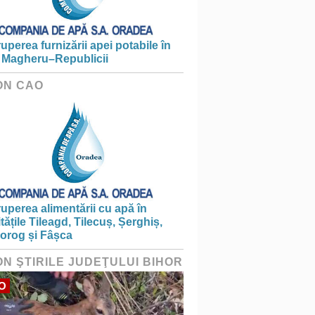
ruperea furnizării apei potabile în
 Magheru–Republicii
ON CAO
ruperea alimentării cu apă în
itățile Tileagd, Tilecuș, Șerghiș,
iorog și Fâșca
ON ŞTIRILE JUDEŢULUI BIHOR
O