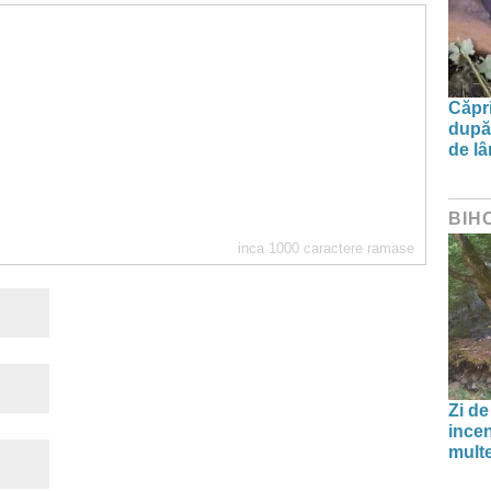
Căpri
după 
de l
BIH
inca
1000
caractere ramase
Zi de
incen
multe