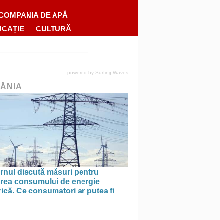
COMPANIA DE APĂ
UCAȚIE
CULTURĂ
powered by
Surfing Waves
ÂNIA
rnul discută măsuri pentru
tarea consumului de energie
rică. Ce consumatori ar putea fi