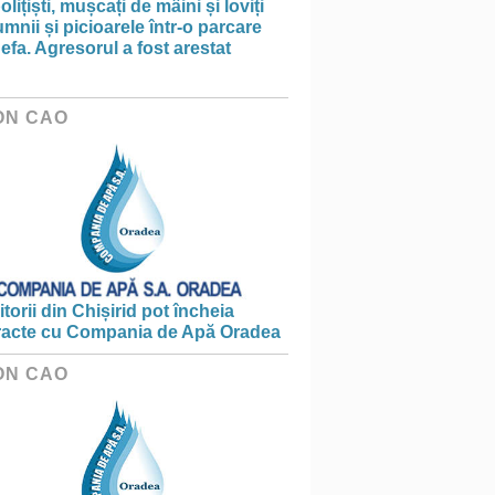
olițiști, mușcați de mâini și loviți
mnii și picioarele într-o parcare
efa. Agresorul a fost arestat
ON CAO
torii din Chișirid pot încheia
racte cu Compania de Apă Oradea
ON CAO