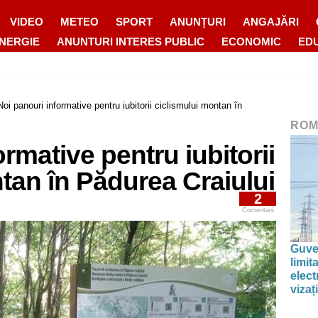
VIDEO
METEO
SPORT
ANUNȚURI
ANGAJĂRI
ENERGIE
ANUNTURI INTERES PUBLIC
ECONOMIC
ED
Noi panouri informative pentru iubitorii ciclismului montan în
ROM
rmative pentru iubitorii
tan în Pădurea Craiului
2
Comentarii
Guve
limi
elect
vizați