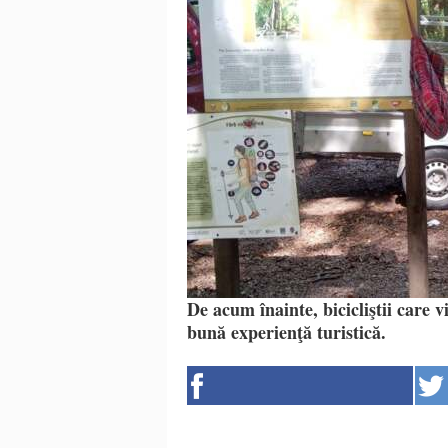
De acum înainte, bicicliştii care 
bună experienţă turistică.