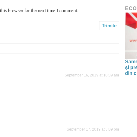
ECO
his browser for the next time I comment.
Same
și pr
din c
September 16, 2019 at 10:39 am
September 17, 2019 at 3:09 pm