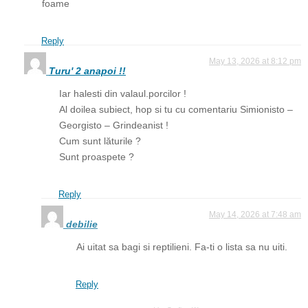
foame
Reply
May 13, 2026 at 8:12 pm
Turu' 2 anapoi !!
Iar halesti din valaul.porcilor !
Al doilea subiect, hop si tu cu comentariu Simionisto –
Georgisto – Grindeanist !
Cum sunt lăturile ?
Sunt proaspete ?
Reply
May 14, 2026 at 7:48 am
debilie
Ai uitat sa bagi si reptilieni. Fa-ti o lista sa nu uiti.
Reply