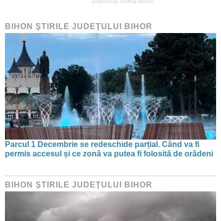
powered by
Surfing Waves
BIHON ŞTIRILE JUDEŢULUI BIHOR
Parcul 1 Decembrie se redeschide parțial. Când va fi
permis accesul și ce zonă va putea fi folosită de orădeni
BIHON ŞTIRILE JUDEŢULUI BIHOR