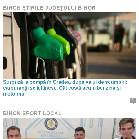
BIHON ŞTIRILE JUDEŢULUI BIHOR
Surpriză la pompă în Oradea, după valul de scumpiri:
carburanții se ieftinesc. Cât costă acum benzina și
motorina
1
BIHON SPORT LOCAL