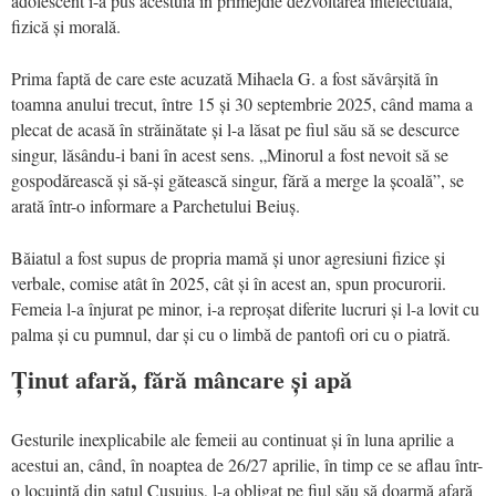
adolescent i-a pus acestuia în primejdie dezvoltarea intelectuală,
fizică și morală.
Prima faptă de care este acuzată Mihaela G. a fost săvârșită în
toamna anului trecut, între 15 și 30 septembrie 2025, când mama a
plecat de acasă în străinătate și l-a lăsat pe fiul său să se descurce
singur, lăsându-i bani în acest sens. „Minorul a fost nevoit să se
gospodărească și să-și gătească singur, fără a merge la școală”, se
arată într-o informare a Parchetului Beiuș.
Băiatul a fost supus de propria mamă și unor agresiuni fizice și
verbale, comise atât în 2025, cât și în acest an, spun procurorii.
Femeia l-a înjurat pe minor, i-a reproșat diferite lucruri și l-a lovit cu
palma și cu pumnul, dar și cu o limbă de pantofi ori cu o piatră.
Ținut afară, fără mâncare și apă
Gesturile inexplicabile ale femeii au continuat și în luna aprilie a
acestui an, când, în noaptea de 26/27 aprilie, în timp ce se aflau într-
o locuință din satul Cusuiuș, l-a obligat pe fiul său să doarmă afară