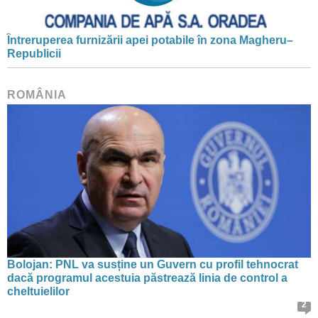
Întreruperea furnizării apei potabile în zona Magheru–
Republicii
ROMÂNIA
Bolojan: PNL va susține un Guvern cu profil tehnocrat
dacă programul acestuia păstrează linia de control a
cheltuielilor
2