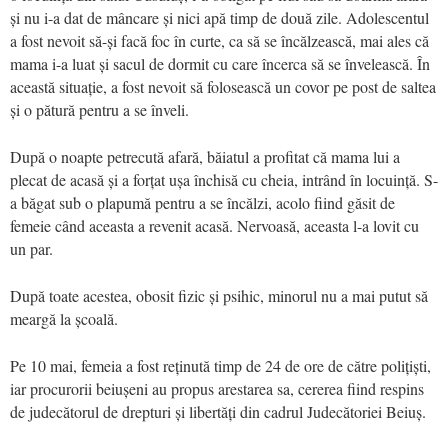
și nu i-a dat de mâncare și nici apă timp de două zile. Adolescentul
a fost nevoit să-și facă foc în curte, ca să se încălzească, mai ales că
mama i-a luat și sacul de dormit cu care încerca să se învelească. În
această situație, a fost nevoit să folosească un covor pe post de saltea
și o pătură pentru a se înveli.
După o noapte petrecută afară, băiatul a profitat că mama lui a
plecat de acasă și a forțat ușa închisă cu cheia, intrând în locuință. S-
a băgat sub o plapumă pentru a se încălzi, acolo fiind găsit de
femeie când aceasta a revenit acasă. Nervoasă, aceasta l-a lovit cu
un par.
După toate acestea, obosit fizic și psihic, minorul nu a mai putut să
meargă la școală.
Pe 10 mai, femeia a fost reținută timp de 24 de ore de către polițiști,
iar procurorii beiușeni au propus arestarea sa, cererea fiind respins
de judecătorul de drepturi și libertăți din cadrul Judecătoriei Beiuș.