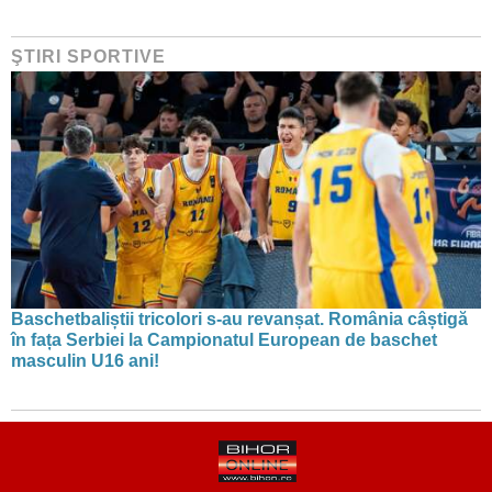
ŞTIRI SPORTIVE
Baschetbaliștii tricolori s-au revanșat. România câștigă
în fața Serbiei la Campionatul European de baschet
masculin U16 ani!