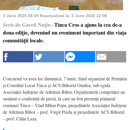
3 June 2026 08:04
Reactualizat la:
3 June 2026 12:08
Scris de Gavril Nuțiu
Tinca Cros a ajuns la cea de-a
-
doua ediție, devenind un eveniment important din viața
comunității locale.
Concursul va avea loc duminică, 7 iunie, fiind organizat de Primăria
și Consiliul Local Tinca și ACS Bihorul Oradea, sub egida
Asociației Județene de Atletism Bihor. Organizatorii competiției au
susținut o conferință de presă, la care au fost prezenți primarul
comunei Tinca – Vlad Mihai Popa, președintele Asociației Județene
de Atletism Bihor – prof. Virgil Preda și președintele ACS Bihorul
– prof. Călin Laza.