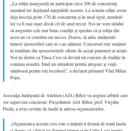
„La ediția inaugurală au participat circa 200 de concurenți,
numărul lor depășind așteptările noastre. La actuala ediție avem
deja înscriși peste 170 de concurenți și în mod sigur, numărul
lor va fi mai mare decât cel de anul trecut. Noi ne vom strădui
să asigurăm cele mai bune condiții și sperăm că și ediția din
acest an va constitui un succes. Doresc să aduc mulțumiri
tuturor sponsorilor care ni s-au alăturat. Concursul este susținut
în totalitate din sponsorizările oferite de acești parteneri ai noștri.
Noi ne dorim ca Tinca Cros să devină un concurs de tradiție în
comuna noastră, fiind un stimulent pentru alergare și viață
sănătoasă pentru toți locuitorii”, a declarat primarul Vlad Mihai
Popa.
Asociația Județeană de Atletism (AJA) Bihor va asigura arbitrii care
vor superviza concursul. Președintele AJA Bihor, prof. Virgiliu
Preda, a avut cuvinte de laudă la adresa organizatorilor.
„Organizarea acestui cros este o inițiativă demnă de toată lauda
și doresc să-i felicit pe domnul primar și pe Călin Laza pentru