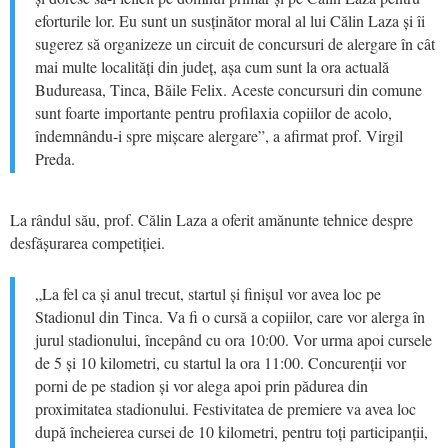
eforturile lor. Eu sunt un susținător moral al lui Călin Laza și îi
sugerez să organizeze un circuit de concursuri de alergare în cât
mai multe localități din județ, așa cum sunt la ora actuală
Budureasa, Tinca, Băile Felix. Aceste concursuri din comune
sunt foarte importante pentru profilaxia copiilor de acolo,
îndemnându-i spre mișcare alergare”, a afirmat prof. Virgil
Preda.
La rândul său, prof. Călin Laza a oferit amănunte tehnice despre
desfășurarea competiției.
„La fel ca și anul trecut, startul și finișul vor avea loc pe
Stadionul din Tinca. Va fi o cursă a copiilor, care vor alerga în
jurul stadionului, începând cu ora 10:00. Vor urma apoi cursele
de 5 și 10 kilometri, cu startul la ora 11:00. Concurenții vor
porni de pe stadion și vor alega apoi prin pădurea din
proximitatea stadionului. Festivitatea de premiere va avea loc
după încheierea cursei de 10 kilometri, pentru toți participanții,