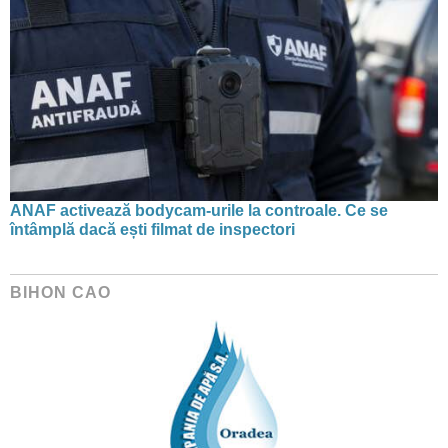
ANAF activează bodycam-urile la controale. Ce se
întâmplă dacă ești filmat de inspectori
BIHON CAO