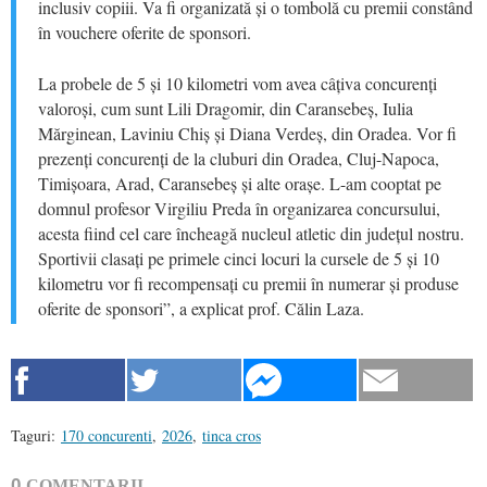
inclusiv copiii. Va fi organizată și o tombolă cu premii constând
în vouchere oferite de sponsori.
La probele de 5 și 10 kilometri vom avea câțiva concurenți
valoroși, cum sunt Lili Dragomir, din Caransebeș, Iulia
Mărginean, Laviniu Chiș și Diana Verdeș, din Oradea. Vor fi
prezenți concurenți de la cluburi din Oradea, Cluj-Napoca,
Timișoara, Arad, Caransebeș și alte orașe. L-am cooptat pe
domnul profesor Virgiliu Preda în organizarea concursului,
acesta fiind cel care încheagă nucleul atletic din județul nostru.
Sportivii clasați pe primele cinci locuri la cursele de 5 și 10
kilometru vor fi recompensați cu premii în numerar și produse
oferite de sponsori”, a explicat prof. Călin Laza.
Taguri:
170 concurenti
,
2026
,
tinca cros
0
COMENTARII