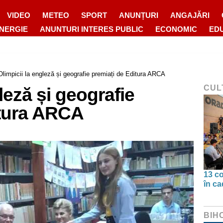
VIDEO
METEO
SPORT
ANUNȚURI
ANGAJĂRI
ENERGIE
ANUNTURI INTERES PUBLIC
ECONOMIC
ED
Olimpicii la engleză și geografie premiați de Editura ARCA
CUL
leză și geografie
itura ARCA
13 co
în ca
BIH