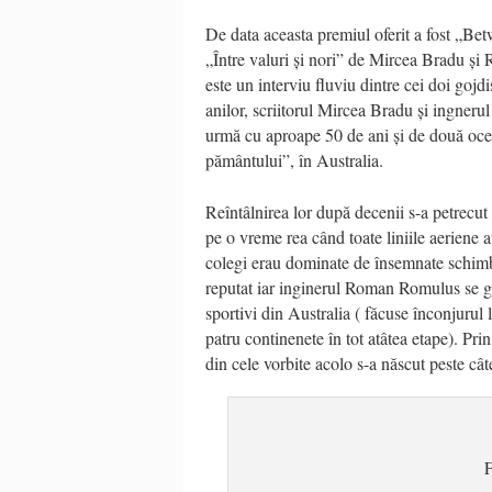
De data aceasta premiul oferit a fost „Bet
„Între valuri și nori” de Mircea Bradu ș
este un interviu fluviu dintre cei doi gojd
anilor, scriitorul Mircea Bradu și ingneru
urmă cu aproape 50 de ani și de două ocea
pământului”, în Australia.
Reîntâlnirea lor după decenii s-a petrecu
pe o vreme rea când toate liniile aeriene 
colegi erau dominate de însemnate schimbăr
reputat iar inginerul Roman Romulus se găs
sportivi din Australia ( făcuse înconjurul lu
patru continenete în tot atâtea etape). Prin 
din cele vorbite acolo s-a născut peste câ
F