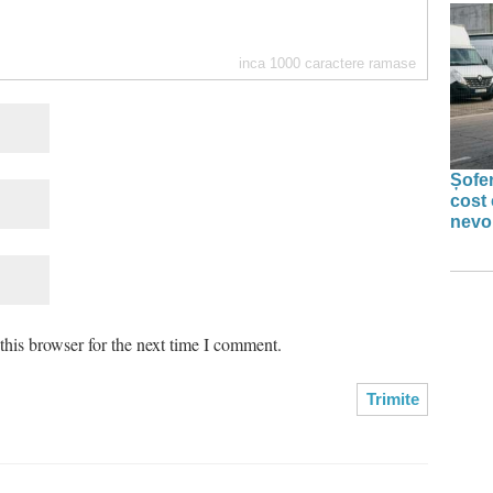
inca
1000
caractere ramase
Șofer
cost 
nevoi
his browser for the next time I comment.