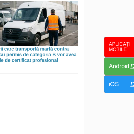
APLICAȚII
ii care transportă marfă contra
MOBILE
cu permis de categoria B vor avea
e de certificat profesional
Android
D
iOS
D