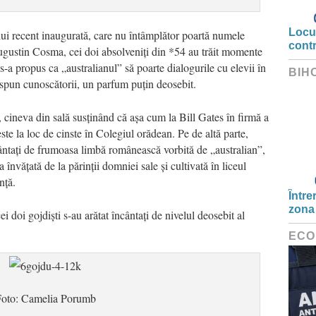
Locui
iului recent inaugurată, care nu întâmplător poartă numele
cont
ugustin Cosma, cei doi absolveniți din *54 au trăit momente
s-a propus ca „australianul” să poarte dialogurile cu elevii în
BIH
spun cunoscătorii, un parfum puțin deosebit.
, cineva din sală susținând că așa cum la Bill Gates în firmă a
te la loc de cinste în Colegiul orădean. Pe de altă parte,
ncântați de frumoasa limbă românească vorbită de „australian”,
nvățată de la părinții domniei sale și cultivată în liceul
nță.
Între
zona
ei doi gojdiști s-au arătat încântați de nivelul deosebit al
ECO
oto: Camelia Porumb