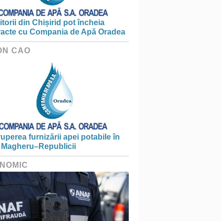
torii din Chișirid pot încheia
racte cu Compania de Apă Oradea
ON CAO
ruperea furnizării apei potabile în
 Magheru–Republicii
NOMIC