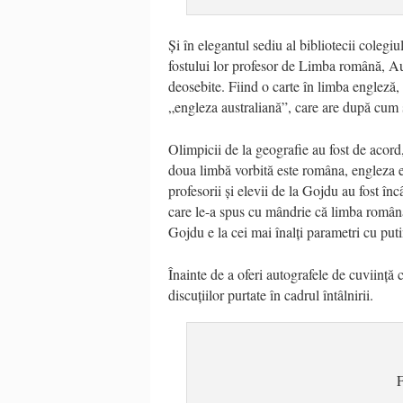
Și în elegantul sediu al bibliotecii coleg
fostului lor profesor de Limba română, A
deosebite. Fiind o carte în limba engleză, 
„engleza australiană”, care are după cum 
Olimpicii de la geografie au fost de acord
doua limbă vorbită este româna, engleza es
profesorii și elevii de la Gojdu au fost î
care le-a spus cu mândrie că limba româna î
Gojdu e la cei mai înalți parametri cu puti
Înainte de a oferi autografele de cuviință c
discuțiilor purtate în cadrul întâlnirii.
F