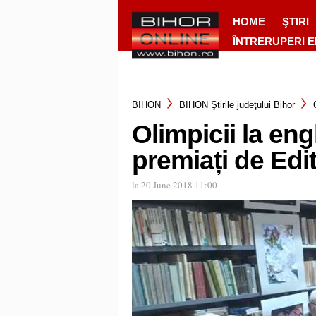
HOME
ŞTIRI
ÎNTRERUPERI 
BIHON
BIHON Ştirile judeţului Bihor
Olimpicii la eng
premiați de Ed
la 20 June 2018 11:00