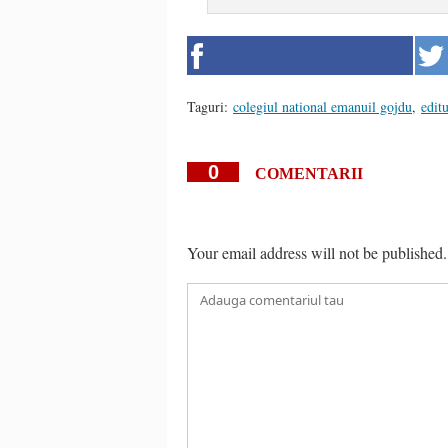
Taguri:
colegiul national emanuil gojdu
,
edit
0
COMENTARII
Your email address will not be published.