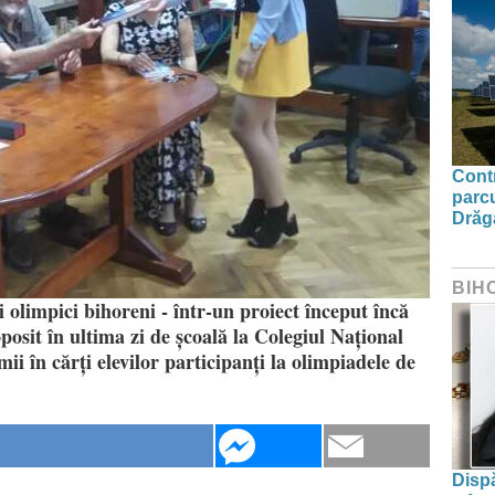
Contr
parcu
Drăg
BIH
i olimpici bihoreni - într-un proiect început încă
posit în ultima zi de școală la Colegiul Național
 în cărți elevilor participanți la olimpiadele de
Dispă