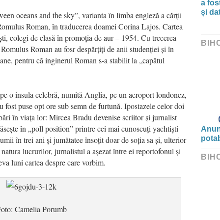
a fos
și da
ween oceans and the sky”, varianta în limba engleză a cărții
i Romulus Roman, în traducerea doamei Corina Lajos. Cartea
iști, colegi de clasă în promoția de aur – 1954. Cu trecerea
BIH
l Romulus Roman au fosr despărțiți de anii studenției și în
ne, pentru că inginerul Roman s-a stabilit la „capătul
t pe o insula celebră, numită Anglia, pe un aeroport londonez,
au fost puse opt ore sub semn de furtună. Ipostazele celor doi
i în viața lor: Mircea Bradu devenise scriitor și jurnalist
ește în „poll position” printre cei mai cunoscuți yachtiști
Anunț
potab
mii în trei ani și jumătatee însoțit doar de soția sa și, ulterior
natura lucrurilor, jurnalistul a așezat între ei reportofonul și
BIH
teva luni cartea despre care vorbim.
oto: Camelia Porumb