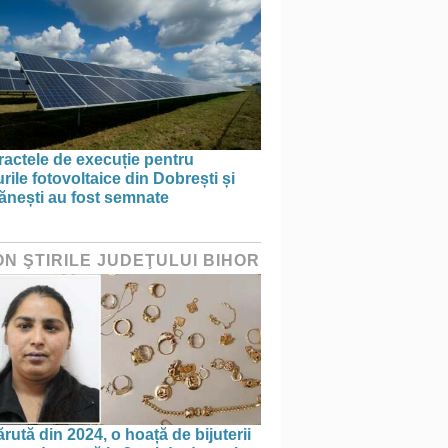
actele de execuție pentru
rile fotovoltaice din Dobrești și
ănești au fost semnate
ON ŞTIRILE JUDEŢULUI BIHOR
rută din 2024, o hoață de bijuterii