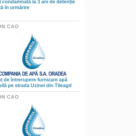
t condamnată la 3 ani de detenție
tă în urmărire
ON CAO
 de întrerupere furnizare apă
ilă pe strada Uzinei din Tileagd
ON CAO