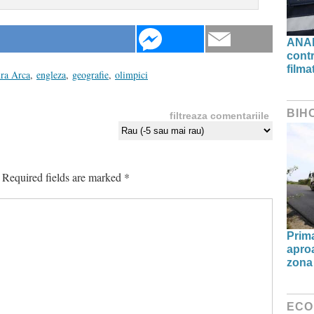
ANAF
contr
filma
ura Arca
,
engleza
,
geografie
,
olimpici
BIH
filtreaza comentariile
Required fields are marked
*
Prima
aproa
zona 
ECO