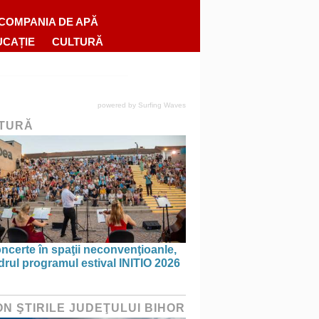
COMPANIA DE APĂ
UCAȚIE
CULTURĂ
powered by
Surfing Waves
TURĂ
ncerte în spaţii neconvenţioanle,
drul programul estival INITIO 2026
ON ŞTIRILE JUDEŢULUI BIHOR