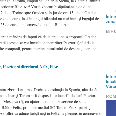
 ajungă la Roma, Napoli sau chiar în Sicilia, la Catania, anunţă
i acţionar Blue Air! Vor fi zboruri bisăptămânale de după
12 de la Torino spre Oradea şi în jur de ora 15, de la Oradea
Între
zeci de euro, însă în preţul biletului nu mai intră şi bagajul de
zona
i 25 de euro”, informează oficialul Blue Air.
BIH
 arată mândru de faptul că de la anul, pe Aeroportul Oradea
ară acestea se vor înmulţi, e încrezător Pasztor. Şeful de la
alte companii, pentru mărirea numărului de destinaţii aeriene
Între
local
Vârc
ntru zboruri externe. Dorim o destinaţie în Spania, alta decât
ou chiar şi Tarom ar fi dispus la reduceri”, declară Pasztor.
ROM
 – Moscova (!), cu ajutorul companiei aeriene de stat din
Băilor Felix, prin intermediul SC Turism Felix, pe piaţa
Aeroflot va aduce turişti ruşi în Felix, la plecare, în aeronavele