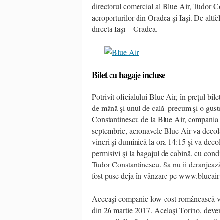
directorul comercial al Blue Air, Tudor C
aeroporturilor din Oradea şi Iaşi. De altfe
directă Iaşi – Oradea.
Bilet cu bagaje incluse
Potrivit oficialului Blue Air, în preţul bi
de mână şi unul de cală, precum şi o gusta
Constantinescu de la Blue Air, compania 
septembrie, aeronavele Blue Air va decola
vineri şi duminică la ora 14:15 şi va dec
permisivi şi la bagajul de cabină, cu condi
Tudor Constantinescu. Sa nu ii deranjează
fost puse deja în vânzare pe www.blueai
Aceeaşi companie low-cost românească va 
din 26 martie 2017. Acelaşi Torino, deveni