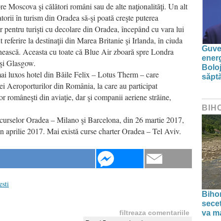
e Moscova şi călători români sau de alte naţionalităţi. Un alt
torii în turism din Oradea să-şi poată creşte puterea
r pentru turişti cu decolare din Oradea, începând cu vara lui
 referire la destinaţii din Marea Britanie şi Irlanda, în ciuda
Guver
mânească. Aceasta cu toate că Blue Air zboară spre Londra
energ
şi Glasgow.
Boloj
 mai luxos hotel din Băile Felix – Lotus Therm – care
săpt
ei Aeroporturilor din România, la care au participat
or româneşti din aviaţie, dar şi companii aeriene străine,
BIH
 curselor Oradea – Milano şi Barcelona, din 26 martie 2017,
n aprilie 2017. Mai există curse charter Oradea – Tel Aviv.
esti
Bihor
secet
filtreaza comentariile
va ma