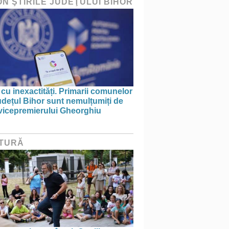
ON ŞTIRILE JUDEŢULUI BIHOR
 cu inexactități. Primarii comunelor
udețul Bihor sunt nemulțumiți de
 vicepremierului Gheorghiu
TURĂ