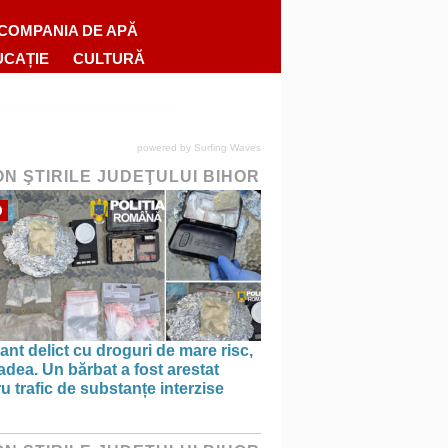
COMPANIA DE APĂ
UCAȚIE
CULTURĂ
powered by
Surfing Waves
ON ŞTIRILE JUDEŢULUI BIHOR
O
ant delict cu droguri de mare risc,
adea. Un bărbat a fost arestat
u trafic de substanțe interzise