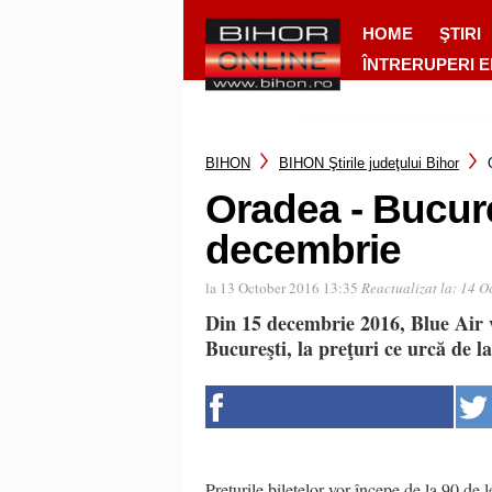
HOME
ŞTIRI
ÎNTRERUPERI 
BIHON
BIHON Ştirile judeţului Bihor
Oradea - Bucure
decembrie
la 13 October 2016 13:35
Reactualizat la:
14 O
Din 15 decembrie 2016, Blue Air
Bucureşti, la preţuri ce urcă de la
Prețurile biletelor vor începe de la 90 de 