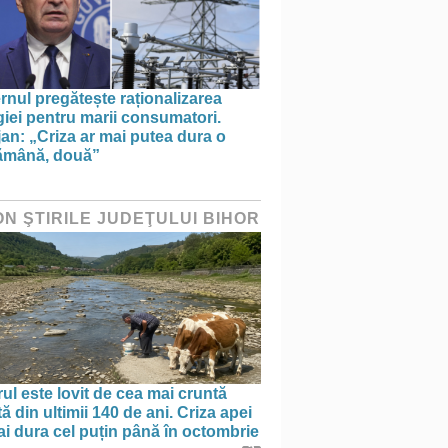
nul pregătește raționalizarea
iei pentru marii consumatori.
an: „Criza ar mai putea dura o
ămână, două”
ON ŞTIRILE JUDEŢULUI BIHOR
ul este lovit de cea mai cruntă
ă din ultimii 140 de ani. Criza apei
i dura cel puțin până în octombrie