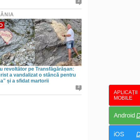
3
ÂNIA
O
u revoltător pe Transfăgărășan:
rist a vandalizat o stâncă pentru
” și a sfidat martorii
3
APLICAȚII
MOBILE
Android
D
iOS
D