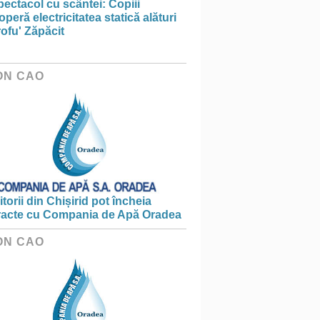
ectacol cu scântei: Copiii
peră electricitatea statică alături
ofu' Zăpăcit
ON CAO
torii din Chișirid pot încheia
racte cu Compania de Apă Oradea
ON CAO