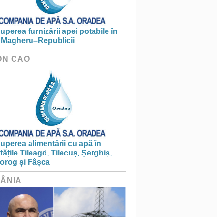
ruperea furnizării apei potabile în
 Magheru–Republicii
ON CAO
ruperea alimentării cu apă în
itățile Tileagd, Tilecuș, Șerghiș,
iorog și Fâșca
ÂNIA