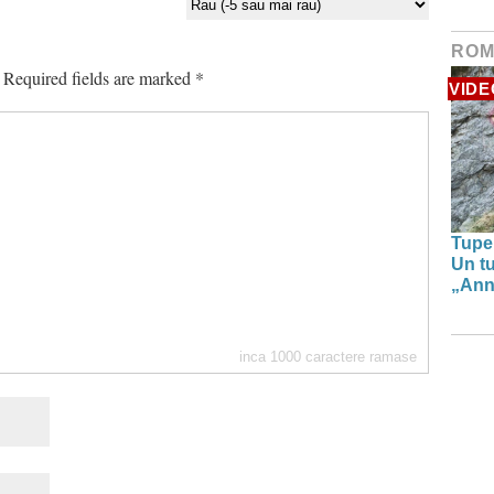
ROM
Required fields are marked
*
VIDE
Tupe
Un tu
„Anna
inca
1000
caractere ramase