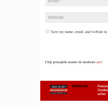
Save my name, email, and website in t
Citiți principiile noastre de moderare
aici
!
BIHON.RO
Folosi
Cookie
urilor