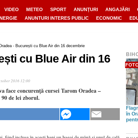
VIDEO
METEO
SPORT
ANUNȚURI
ANGAJĂRI
ENERGIE
ANUNTURI INTERES PUBLIC
ECONOMIC
ED
Oradea - București cu Blue Air din 16 decembrie
BIH
ști cu Blue Air din 16
FOT
ctober 2016 12:00
 va face concurenţă cursei Tarom Oradea –
 90 de lei zborul.
Flagr
în Or
pentr
lei, fiind incluse în aceşti bani un bagaj de mână şi unul de cală