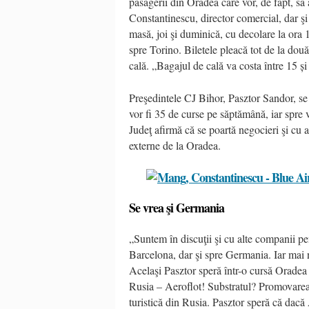
pasagerii din Oradea care vor, de fapt, să
Constantinescu, director comercial, dar ş
masă, joi şi duminică, cu decolare la ora 
spre Torino. Biletele pleacă tot de la două
cală. „Bagajul de cală va costa între 15 ș
Preşedintele CJ Bihor, Pasztor Sandor, se
vor fi 35 de curse pe săptămână, iar spre v
Judeţ afirmă că se poartă negocieri şi cu 
externe de la Oradea.
Se vrea şi Germania
„Suntem în discuţii şi cu alte companii pe
Barcelona, dar şi spre Germania. Iar mai n
Acelaşi Pasztor speră într-o cursă Oradea
Rusia – Aeroflot! Substratul? Promovarea 
turistică din Rusia. Pasztor speră că dacă 