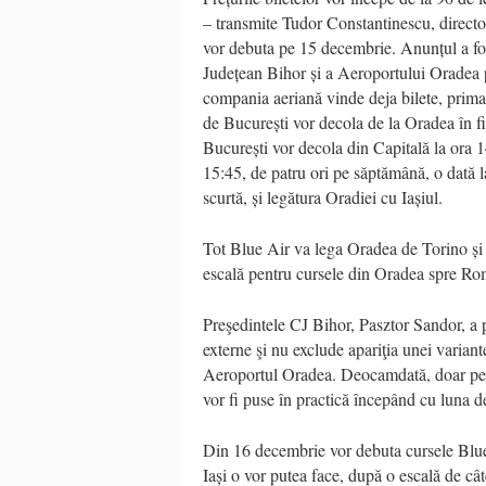
– transmite Tudor Constantinescu, directo
vor debuta pe 15 decembrie. Anunțul a fo
Județean Bihor și a Aeroportului Oradea
compania aeriană vinde deja bilete, prima
de București vor decola de la Oradea în fi
București vor decola din Capitală la ora 1
15:45, de patru ori pe săptămână, o dată la
scurtă, și legătura Oradiei cu Iașiul.
Tot Blue Air va lega Oradea de Torino și 
escală pentru cursele din Oradea spre Rom
Preşedintele CJ Bihor, Pasztor Sandor, a p
externe şi nu exclude apariţia unei varia
Aeroportul Oradea. Deocamdată, doar pe hâr
vor fi puse în practică începând cu luna 
Din 16 decembrie vor debuta cursele Blue 
Iași o vor putea face, după o escală de câ