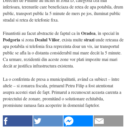
Directiei de Finante au inclus în zona D, categoria cea mai
inferioara, terenurile care beneficiaza de retea de apa potabila, drum
public, transport public la 5 minute de mers pe jos, iluminat public
stradal si retea de telefonie fixa.
Oradea
Finantistii au facut abstractie de faptul ca în
, în special în
Podgoria
Dealul Viilor
strazi
si zona
, exista multe
unde reteaua de
apa potabila si telefonia fixa reprezinta doar un vis, iar transportul
public se afla la o distanta considerabil mai mare decât la 5 minute.
Ca urmare, rezidentii din aceste zone vor plati impozite mai mari
decât ar justifica infrastructura existenta.
La o conferinta de presa a municipalitatii, având ca subiect – între
altele – si zonarea fiscala, primarul Petru Filip a fost atentionat
asupra acestei stari de fapt. Primarul a recunoscut aceasta carenta a
proiectului de zonare, promitând o solutionare echitabila,
promisiune ramasa fara acoperire în domeniul faptelor.