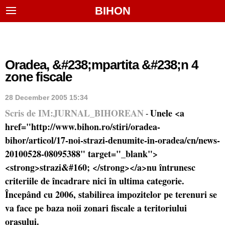
BIHON
Oradea, &#238;mpartita &#238;n 4
zone fiscale
28 December 2005 15:34
Scris de IM:JURNAL_BIHOREAN
Unele <a
-
href="http://www.bihon.ro/stiri/oradea-
bihor/articol/17-noi-strazi-denumite-in-oradea/cn/news-
20100528-08095388" target="_blank">
<strong>strazi&#160; </strong></a>nu întrunesc
criteriile de încadrare nici în ultima categorie.
Începând cu 2006, stabilirea impozitelor pe terenuri se
va face pe baza noii zonari fiscale a teritoriului
orasului.