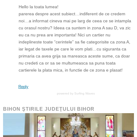
Hello la toata lumea!
parerea despre acest subiect…indiferent de ce credem
noi…a informat cineva mai pe larg de ceea ce se intampla
cu orasul nostru? Ideea ca suntem in zona A sau D, va zic
eu ca nu prea are importanta! Nici un cartier nu
indeplineste toate “cerintele” sa fie categorisite ca zona A,
iar legat de taxele pe care le vom plati…cu siguranta ca
primaria ca avea grija sa mareasca aceste sume, ca doar
nu credeti ca or sa se multumeasca sa puna toata
cartierele la plata mica, in functie de ce zona e plasat!
Reply
powered by
Surfing Waves
BIHON ŞTIRILE JUDEŢULUI BIHOR