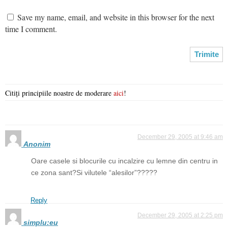
Save my name, email, and website in this browser for the next
time I comment.
Citiți principiile noastre de moderare
aici
!
December 29, 2005 at 9:46 am
Anonim
Oare casele si blocurile cu incalzire cu lemne din centru in
ce zona sant?Si vilutele “alesilor”?????
Reply
December 29, 2005 at 2:25 pm
simplu:eu