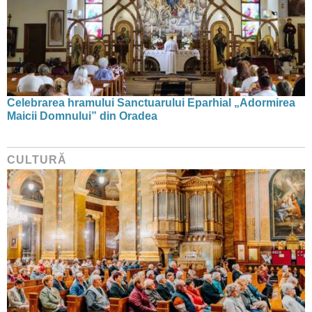
Celebrarea hramului Sanctuarului Eparhial „Adormirea
Maicii Domnului” din Oradea
CULTURĂ