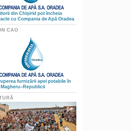
torii din Chișirid pot încheia
racte cu Compania de Apă Oradea
ON CAO
ruperea furnizării apei potabile în
 Magheru–Republicii
TURĂ