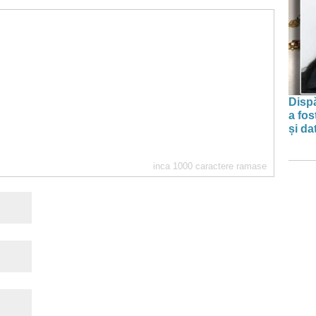
Dispă
a fos
și da
inca
1000
caractere ramase