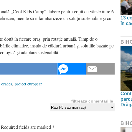
nală „Cool Kids Camp”, tabere pentru copii cu vârste între 6
brecen, menite să îi familiarizeze cu soluții sustenabile și cu
13 co
în ca
âte două în fiecare oraș, prin rotație anuală. Timp de o
BIH
ările climatice, insula de căldură urbană și soluțiile bazate pe
cologică și adaptare sustenabilă.
 oradea
,
proiect european
Contr
parcu
filtreaza comentariile
Drăg
BIH
Required fields are marked
*