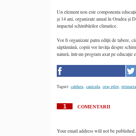
Un element nou este componenta educațio
și 14 ani, organizate anual în Oradea și De
impactul schimbărilor climatice.
Vor fi organizate patru ediții de tabere, c
săptămână, copiii vor învăța despre schimb
natură, într-un program axat pe educație e
Taguri:
caldura
,
canicula
,
oraș pilot
,
primaria
1
COMENTARII
Your email address will not be published.