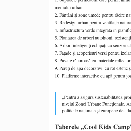
mediului urban
Fântâni și zone umede pentru răcire natu
Redesign urban pentru ventilație natura
Infrastructură verde integrată în planif
Plantarea de arbori autohtoni, rezistenț
Arbori inteligenți echipați cu senzori cl
Fațade și acoperișuri verzi pentru izola
Pavare răcoroasă cu materiale reflectori
Pereți de apă decorativi, cu rol estetic 
Platforme interactive cu apă pentru joa
„Pentru a asigura sustenabilitatea proie
nivelul Zonei Urbane Funcționale. Acea
politicile naționale și europene de ada
Taberele „Cool Kids Camp