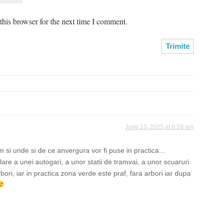
his browser for the next time I comment.
June 13, 2025 at 6:28 am
i unde si de ce anvergura vor fi puse in practica…
are a unei autogari, a unor statii de tramvai, a unor scuaruri
bori, iar in practica zona verde este praf, fara arbori iar dupa