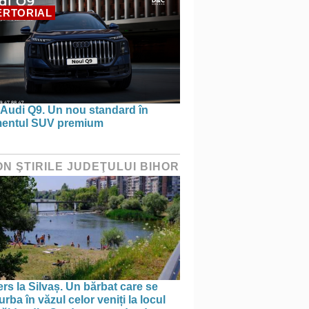
ERTORIAL
 Audi Q9. Un nou standard în
entul SUV premium
ON ŞTIRILE JUDEŢULUI BIHOR
rs la Silvaș. Un bărbat care se
rba în văzul celor veniți la locul