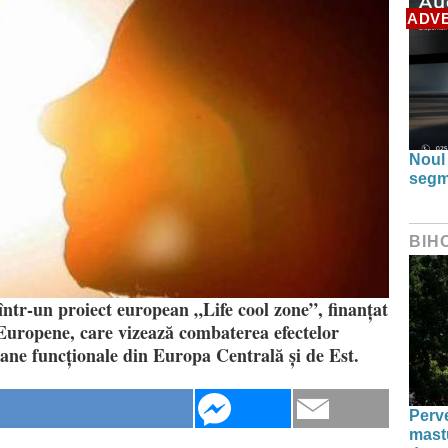
ADV
Noul
segm
BIH
ntr-un proiect european „Life cool zone”, finanțat
uropene, care vizează combaterea efectelor
bane funcționale din Europa Centrală și de Est.
Perve
mastu