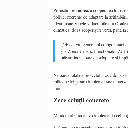
Proiectul promovează cooperarea transfron
politici coerente de adaptare la schimbări
identificate zonele vulnerabile din Oradea
climatică, de la acoperișuri verzi, până la 
„Obiectivul general al componentei de
și a Zonei Urbane Funcționale (ZUF) în
măsuri inovatoare de adaptare și impli
Valoarea totală a proiectului este de pest
milioane lei pentru implementarea interven
luni.
Zece soluții concrete
Municipiul Oradea va implementa cel puț
Suprafețe permeabile care permit infiltr