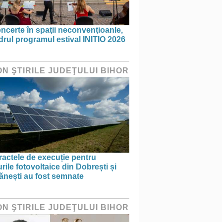
ncerte în spaţii neconvenţioanle,
drul programul estival INITIO 2026
ON ŞTIRILE JUDEŢULUI BIHOR
actele de execuție pentru
rile fotovoltaice din Dobrești și
ănești au fost semnate
ON ŞTIRILE JUDEŢULUI BIHOR