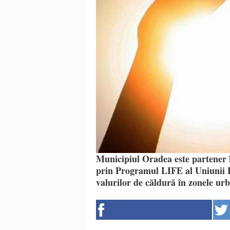
Municipiul Oradea este partener î
prin Programul LIFE al Uniunii E
valurilor de căldură în zonele ur