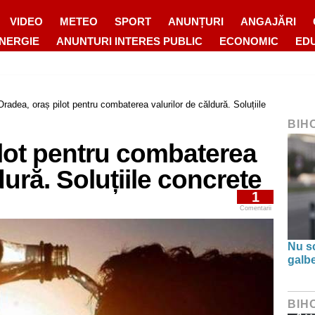
VIDEO
METEO
SPORT
ANUNȚURI
ANGAJĂRI
ENERGIE
ANUNTURI INTERES PUBLIC
ECONOMIC
ED
Oradea, oraș pilot pentru combaterea valurilor de căldură. Soluțiile
BIH
lot pentru combaterea
dură. Soluțiile concrete
1
Comentarii
Nu s
galbe
BIH