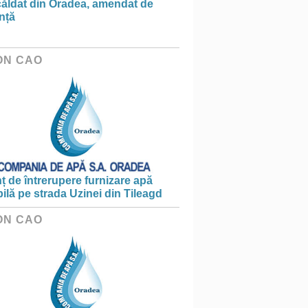
căldat din Oradea, amendat de
nță
ON CAO
 de întrerupere furnizare apă
ilă pe strada Uzinei din Tileagd
ON CAO