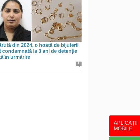
rută din 2024, o hoață de bijuterii
t condamnată la 3 ani de detenție
tă în urmărire
1
APLICAȚII
MOBILE