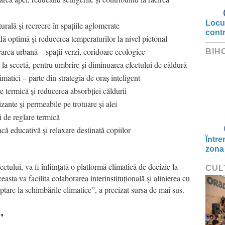
Locui
rală și recreere în spațiile aglomerate
cont
lă optimă și reducerea temperaturilor la nivel pietonal
icarea urbană – spații verzi, coridoare ecologice
BIH
i la secetă, pentru umbrire și diminuarea efectului de căldură
imatici – parte din strategia de oraș inteligent
re termică și reducerea absorbției căldurii
zante și permeabile pe trotuare și alei
și de reglare termică
că educativă și relaxare destinată copiilor
Între
zona
ctului, va fi înființată o platformă climatică de decizie la
CUL
sta va facilita colaborarea interinstituțională și alinierea cu
ptare la schimbările climatice”, a precizat sursa de mai sus.
”