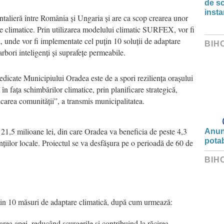
de s
insta
talieră între România și Ungaria și are ca scop crearea unor
le climatice. Prin utilizarea modelului climatic SURFEX, vor fi
, unde vor fi implementate cel puțin 10 soluții de adaptare
BIH
arbori inteligenți și suprafețe permeabile.
dicate Municipiului Oradea este de a spori reziliența orașului
 fața schimbărilor climatice, prin planificare strategică,
carea comunității”, a transmis municipalitatea.
e 21,5 milioane lei, din care Oradea va beneficia de peste 4,3
Anunț
potab
țiilor locale. Proiectul se va desfășura pe o perioadă de 60 de
BIH
in 10 măsuri de adaptare climatică, după cum urmează:
area apei, reducând scurgerile și contribuind la răcirea