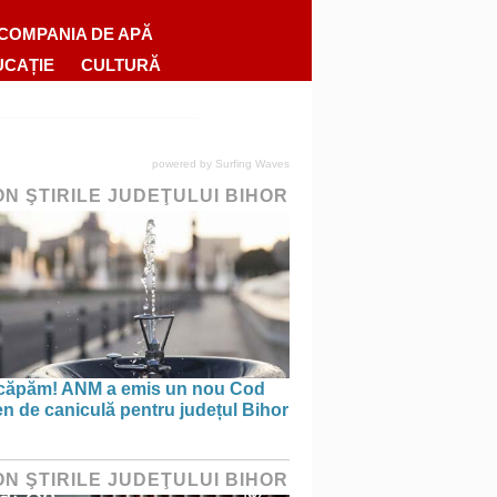
COMPANIA DE APĂ
UCAȚIE
CULTURĂ
powered by
Surfing Waves
ON ŞTIRILE JUDEŢULUI BIHOR
căpăm! ANM a emis un nou Cod
n de caniculă pentru județul Bihor
ON ŞTIRILE JUDEŢULUI BIHOR