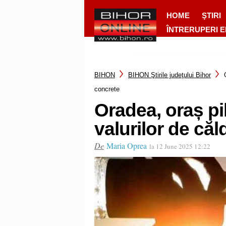
HOME
ŞTIRI
ÎNTRERUPERI 
BIHON
BIHON Ştirile judeţului Bihor
concrete
Oradea, oraș pi
valurilor de căl
De
Maria Oprea
la 12 June 2025 12:22