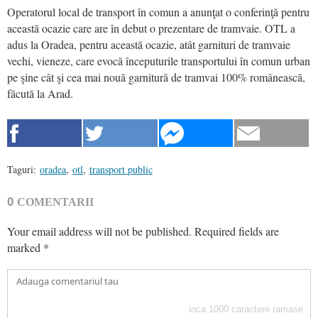
Operatorul local de transport în comun a anunţat o conferinţă pentru
această ocazie care are în debut o prezentare de tramvaie. OTL a
adus la Oradea, pentru această ocazie, atât garnituri de tramvaie
vechi, vieneze, care evocă începuturile transportului în comun urban
pe şine cât şi cea mai nouă garnitură de tramvai 100% românească,
făcută la Arad.
Taguri:
oradea
,
otl
,
transport public
0
COMENTARII
Your email address will not be published.
Required fields are
marked
*
inca
1000
caractere ramase