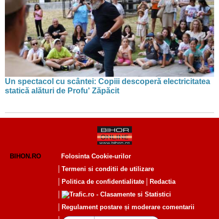
Un spectacol cu scântei: Copiii descoperă electricitatea
statică alături de Profu' Zăpăcit
BIHON.RO
Folosinta Cookie-urilor
Termeni si conditii de utilizare
Politica de confidentialitate
Redactia
Regulament postare și moderare comentarii