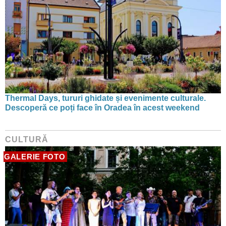
Thermal Days, tururi ghidate și evenimente culturale.
Descoperă ce poți face în Oradea în acest weekend
CULTURĂ
GALERIE FOTO