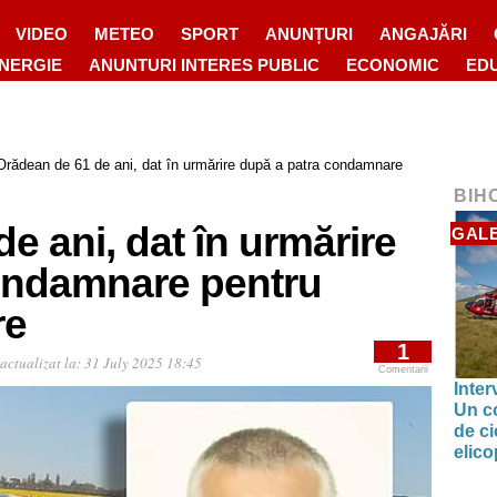
VIDEO
METEO
SPORT
ANUNȚURI
ANGAJĂRI
ENERGIE
ANUNTURI INTERES PUBLIC
ECONOMIC
ED
Orădean de 61 de ani, dat în urmărire după a patra condamnare
BIH
e ani, dat în urmărire
GALE
ondamnare pentru
re
1
actualizat la:
31 July 2025 18:45
Comentarii
Inter
Un co
de ci
elic