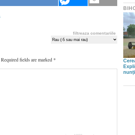
BIH
a
filtreaza comentariile
Required fields are marked
*
Cerea
Expli
nunți