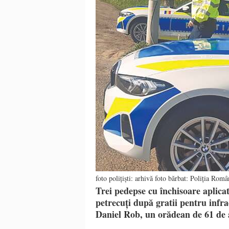
foto polițiști: arhivă foto bărbat: Poliția Rom
Trei pedepse cu închisoare aplica
petrecuți după gratii pentru infrac
Daniel Rob, un orădean de 61 de an