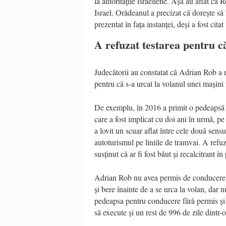
la autoritățile israeliene. Așa au aflat c
Israel. Orădeanul a precizat că dorește să
prezentat în fața instanței, deși a fost cit
A refuzat testarea pentru c
Judecătorii au constatat că Adrian Rob a 
pentru că s-a urcat la volanul unei mașini
De exemplu, în 2016 a primit o pedeapsă d
care a fost implicat cu doi ani în urmă, p
a lovit un scuar aflat între cele două sens
autoturismul pe liniile de tramvai. A refu
susținut că ar fi fost băut și recalcitrant în 
Adrian Rob nu avea permis de conducere, au
și bere înainte de a se urca la volan, dar n
pedeapsa pentru conducere fără permis și r
să execute și un rest de 996 de zile dintr-