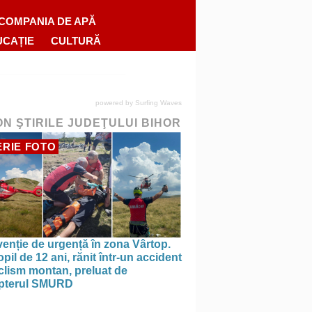
COMPANIA DE APĂ
UCAȚIE
CULTURĂ
powered by
Surfing Waves
ON ŞTIRILE JUDEŢULUI BIHOR
RIE FOTO
venție de urgență în zona Vârtop.
pil de 12 ani, rănit într-un accident
clism montan, preluat de
opterul SMURD