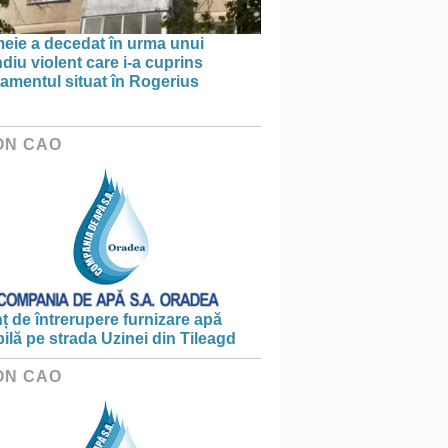
meie a decedat în urma unui
diu violent care i-a cuprins
amentul situat în Rogerius
ON CAO
 de întrerupere furnizare apă
ilă pe strada Uzinei din Tileagd
ON CAO