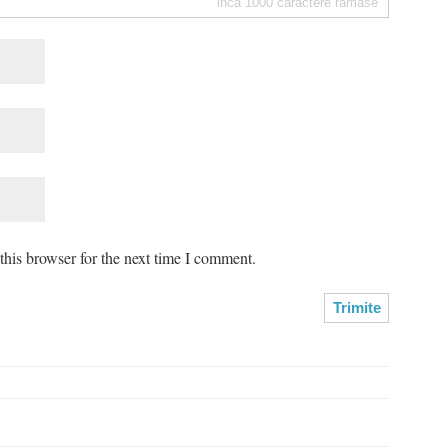
inca
1000
caractere ramase
his browser for the next time I comment.