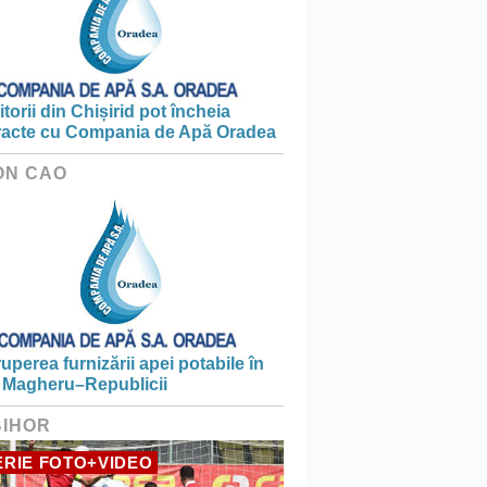
torii din Chișirid pot încheia
racte cu Compania de Apă Oradea
ON CAO
ruperea furnizării apei potabile în
 Magheru–Republicii
BIHOR
RIE FOTO+VIDEO