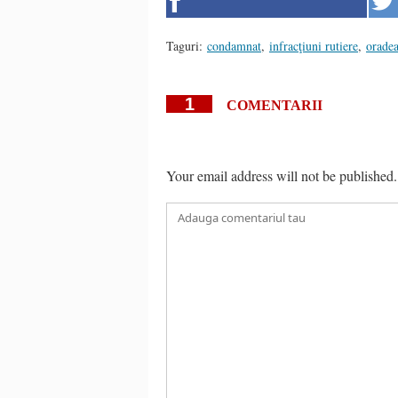
Taguri:
condamnat
,
infracţiuni rutiere
,
orade
1
COMENTARII
Your email address will not be published.