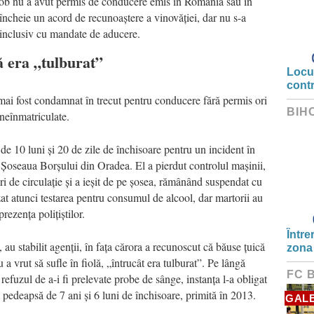
ă Rob nu a avut permis de conducere emis în România sau în
 încheie un acord de recunoaștere a vinovăției, dar nu s-a
at inclusiv cu mandate de aducere.
ă era „tulburat”
Locui
cont
mai fost condamnat în trecut pentru conducere fără permis ori
BIH
 neînmatriculate.
e 10 luni și 20 de zile de închisoare pentru un incident în
e Șoseaua Borșului din Oradea. El a pierdut controlul mașinii,
uri de circulație și a ieșit de pe șosea, rămânând suspendat cu
zat atunci testarea pentru consumul de alcool, dar martorii au
prezența polițiștilor.
Între
 stabilit agenții, în fața cărora a recunoscut că băuse țuică
zona
u a vrut să sufle în fiolă, „întrucât era tulburat”. Pe lângă
FC 
efuzul de a-i fi prelevate probe de sânge, instanța l-a obligat
o pedeapsă de 7 ani și 6 luni de închisoare, primită în 2013.
GALE