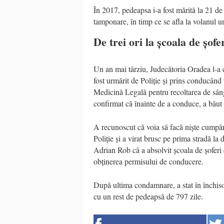
În 2017, pedeapsa i-a fost mărită la 21 de 
tamponare, în timp ce se afla la volanul u
De trei ori la școala de șofe
Un an mai târziu, Judecătoria Oradea l-a c
fost urmărit de Poliție și prins conducând 
Medicină Legală pentru recoltarea de sânge
confirmat că înainte de a conduce, a băut
A recunoscut că voia să facă niște cumpăr
Poliție și a virat brusc pe prima stradă la 
Adrian Rob că a absolvit școala de șoferi
obținerea permisului de conducere.
După ultima condamnare, a stat în închiso
cu un rest de pedeapsă de 797 zile.