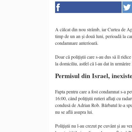
A călcat din nou strâmb, iar Curtea de Apel
timp de un an și două luni, perioadă la ca
condamnare anterioară.
Doar că polițiștii care s-au dus să îl ridi
la domiciliu, astfel că l-au dat în urmărire
Permisul din Israel, inexist
Fapta pentru care a fost condamnat s-a pe
16:00, când polițiștii rutieri aflați cu r
condusă de Adrian Rob. Bărbatul le-a spus
nu se află asupra lui.
Polițiștii nu l-au crezut pe cuvânt și au ve