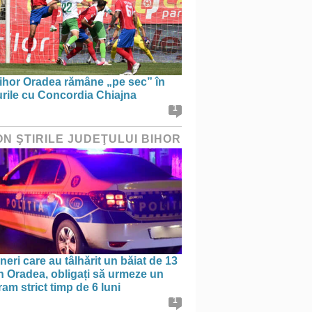
ihor Oradea rămâne „pe sec” în
urile cu Concordia Chiajna
1
ON ŞTIRILE JUDEŢULUI BIHOR
ineri care au tâlhărit un băiat de 13
în Oradea, obligați să urmeze un
am strict timp de 6 luni
1