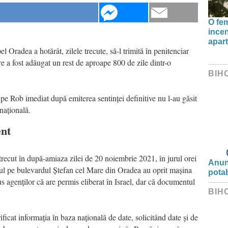
O fe
incen
apart
 Oradea a hotărât, zilele trecute, să-l trimită în penitenciar
re a fost adăugat un rest de aproape 800 de zile dintr-o
BIH
ce pe Rob imediat după emiterea sentinței definitive nu l-au găsit
 națională.
ent
trecut în după-amiaza zilei de 20 noiembrie 2021, în jurul orei
Anunț
adarul pe bulevardul Ștefan cel Mare din Oradea au oprit mașina
potab
 agenților că are permis eliberat în Israel, dar că documentul
BIH
rificat informația în baza națională de date, solicitând date și de