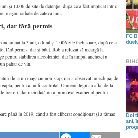
luni și 1.006 de zile de detenție, după ce a fost implicat într-o
nei mașini radiate de câteva luni.
ri, dar fără permis
FC B
ondamnat la 3 ani, o lună şi 1.006 zile închisoare, după ce a
duel
tot fără permis, dar și băut. Rob a refuzat să meargă la
 pentru stabilirea alcoolemiei, dar în timpul anchetei a
BIH
 un pahar de vin.
ături de la un magazin non-stop, dar a observat un echipaj de
dreapta, pentru a nu fi controlat. Oamenii legii au aflat de la
 de trei ori, dar niciodată nu a promovat examenul pentru
are până în 2019, când a fost eliberat condiționat și a rămas
Doi t
ani, 
progr