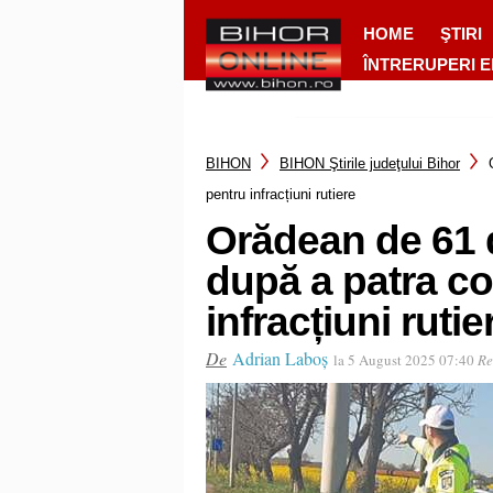
HOME
ŞTIRI
ÎNTRERUPERI 
BIHON
BIHON Ştirile judeţului Bihor
pentru infracțiuni rutiere
Orădean de 61 d
după a patra c
infracțiuni rutie
De
Adrian Laboș
la 5 August 2025 07:40
Re