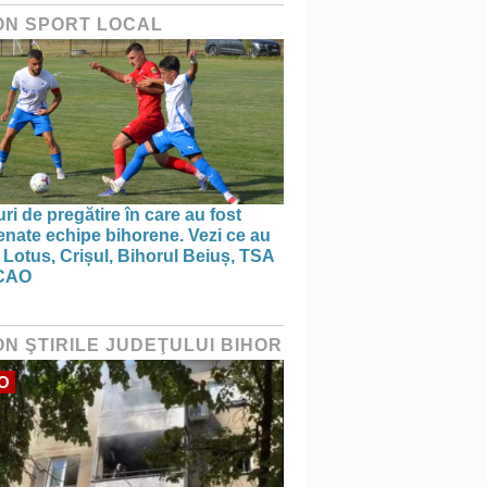
ON SPORT LOCAL
ri de pregătire în care au fost
nate echipe bihorene. Vezi ce au
 Lotus, Crișul, Bihorul Beiuș, TSA
CAO
ON ŞTIRILE JUDEŢULUI BIHOR
O