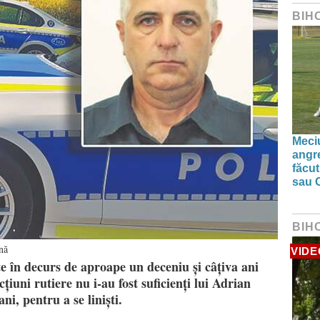
BIH
Meciu
angre
făcut
sau 
BIH
ână
VIDE
te în decurs de aproape un deceniu și câțiva ani
țiuni rutiere nu i-au fost suficienți lui Adrian
i, pentru a se liniști.