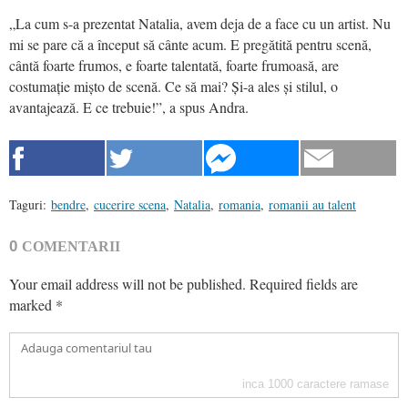
„La cum s-a prezentat Natalia, avem deja de a face cu un artist. Nu
mi se pare că a început să cânte acum. E pregătită pentru scenă,
cântă foarte frumos, e foarte talentată, foarte frumoasă, are
costumație mișto de scenă. Ce să mai? Și-a ales și stilul, o
avantajează. E ce trebuie!”, a spus Andra.
Taguri:
bendre
,
cucerire scena
,
Natalia
,
romania
,
romanii au talent
0
COMENTARII
Your email address will not be published.
Required fields are
marked
*
inca
1000
caractere ramase