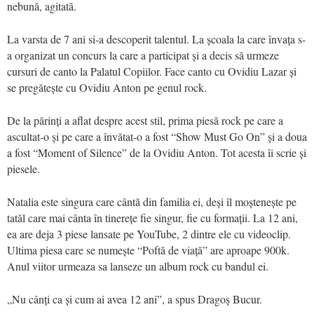
nebună, agitată.
La varsta de 7 ani si-a descoperit talentul. La școala la care învața s-
a organizat un concurs la care a participat și a decis să urmeze
cursuri de canto la Palatul Copiilor. Face canto cu Ovidiu Lazar și
se pregătește cu Ovidiu Anton pe genul rock.
De la părinți a aflat despre acest stil, prima piesă rock pe care a
ascultat-o și pe care a învătat-o a fost “Show Must Go On” și a doua
a fost “Moment of Silence” de la Ovidiu Anton. Tot acesta îi scrie și
piesele.
Natalia este singura care cântă din familia ei, deși îl moștenește pe
tatăl care mai cânta în tinerețe fie singur, fie cu formații. La 12 ani,
ea are deja 3 piese lansate pe YouTube, 2 dintre ele cu videoclip.
Ultima piesa care se numește “Poftă de viață” are aproape 900k.
Anul viitor urmeaza sa lanseze un album rock cu bandul ei.
„Nu cânți ca și cum ai avea 12 ani”, a spus Dragoș Bucur.