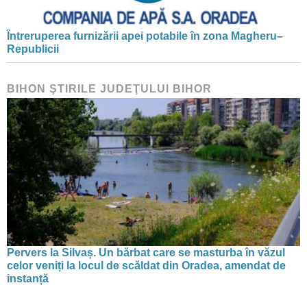
Întreruperea furnizării apei potabile în zona Magheru–
Republicii
BIHON ŞTIRILE JUDEŢULUI BIHOR
Pervers la Silvaș. Un bărbat care se masturba în văzul
celor veniți la locul de scăldat din Oradea, amendat de
instanță