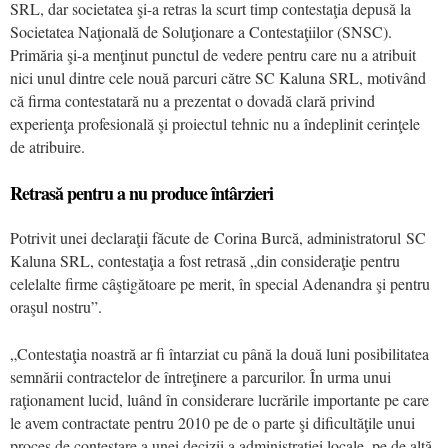
SRL, dar societatea şi-a retras la scurt timp contestaţia depusă la
Societatea Naţională de Soluţionare a Contestaţiilor (SNSC).
Primăria şi-a menţinut punctul de vedere pentru care nu a atribuit
nici unul dintre cele nouă parcuri către SC Kaluna SRL, motivând
că firma contestatară nu a prezentat o dovadă clară privind
experienţa profesională şi proiectul tehnic nu a îndeplinit cerinţele
de atribuire.
Retrasă pentru a nu produce întârzieri
Potrivit unei declaraţii făcute de Corina Burcă, administratorul SC
Kaluna SRL, contestaţia a fost retrasă „din consideraţie pentru
celelalte firme câştigătoare pe merit, în special Adenandra şi pentru
oraşul nostru”.
„Contestaţia noastră ar fi întarziat cu până la două luni posibilitatea
semnării contractelor de întreţinere a parcurilor. În urma unui
raţionament lucid, luând în considerare lucrările importante pe care
le avem contractate pentru 2010 pe de o parte şi dificultăţile unui
proces de contestare a unei decizii a administraţiei locale, pe de altă