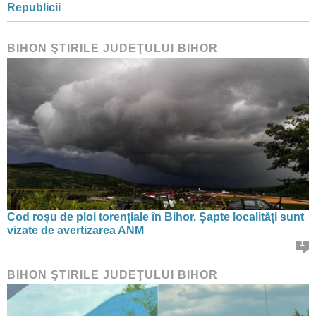
Republicii
BIHON ŞTIRILE JUDEŢULUI BIHOR
Cod roșu de ploi torențiale în Bihor. Șapte localități sunt
vizate de avertizarea ANM
1
BIHON ŞTIRILE JUDEŢULUI BIHOR