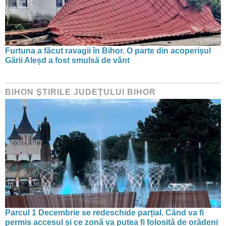
Furtuna a făcut ravagii în Bihor. O parte din acoperișul
Gării Aleșd a fost smulsă de vânt
BIHON ŞTIRILE JUDEŢULUI BIHOR
Parcul 1 Decembrie se redeschide parțial. Când va fi
permis accesul și ce zonă va putea fi folosită de orădeni