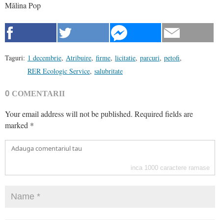
Mălina Pop
Taguri:
1 decembrie
,
Atribuire
,
firme
,
licitatie
,
parcuri
,
petofi
,
RER Ecologic Service
,
salubritate
0
COMENTARII
Your email address will not be published.
Required fields are
marked
*
inca
1000
caractere ramase