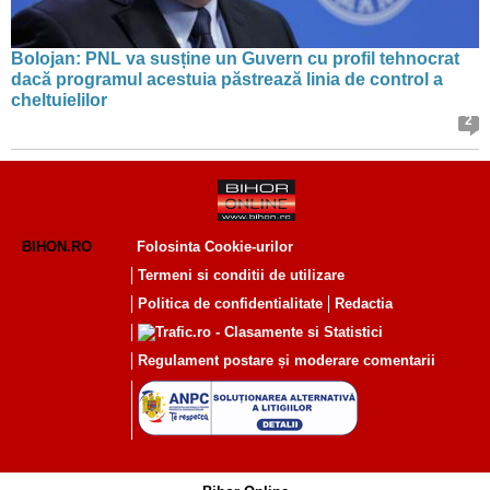
Bolojan: PNL va susține un Guvern cu profil tehnocrat
dacă programul acestuia păstrează linia de control a
cheltuielilor
2
BIHON.RO
Folosinta Cookie-urilor
Termeni si conditii de utilizare
Politica de confidentialitate
Redactia
Regulament postare și moderare comentarii