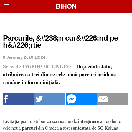
BIHON
Parcurile, &#238;n cur&#226;nd pe
h&#226;rtie
8 January 2010 13:24
Scris de IM:BIHOR_ONLINE
Deşi contestată,
-
atribuirea a trei dintre cele nouă parcuri orădene
rămâne în forma iniţială.
Licitaţia
întreţinere
pentru atribuirea serviciului de
a trei dintre
parcuri
contestată
cele nouă
din Oradea a fost
de SC Kaluna