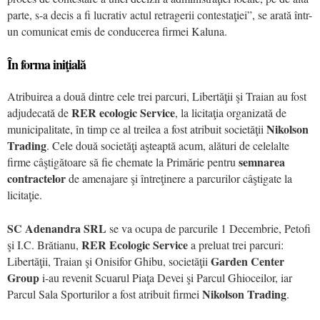
parte, s-a decis a fi lucrativ actul retragerii contestaţiei”, se arată într-
un comunicat emis de conducerea firmei Kaluna.
În forma iniţială
Atribuirea a două dintre cele trei parcuri, Libertăţii şi Traian au fost
RER ecologic Service
adjudecată de
, la licitaţia organizată de
Nikolson
municipalitate, în timp ce al treilea a fost atribuit societăţii
Trading
. Cele două societăţi aşteaptă acum, alături de celelalte
semnarea
firme câştigătoare să fie chemate la Primărie pentru
contractelor
de amenajare şi întreţinere a parcurilor câştigate la
licitaţie.
SC Adenandra SRL
se va ocupa de parcurile 1 Decembrie, Petofi
RER Ecologic Service
şi I.C. Brătianu,
a preluat trei parcuri:
Garden Center
Libertăţii, Traian şi Onisifor Ghibu, societăţii
Group
i-au revenit Scuarul Piaţa Devei şi Parcul Ghioceilor, iar
Nikolson Trading
Parcul Sala Sporturilor a fost atribuit firmei
.