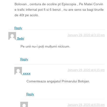
Bolovan , centura de ocolire pt Episcopia , Pe Matei Corvin
e trafic infernal pot fi si 6 benzi , nu are sens sa bagi tirurile
de 40t pe acolo.
Reply
January 29, 2020 at 3:10 pm
Sebi
Pe unii nu-i poți mulțumi nicicum.
Reply
January 29, 2020 at 4:15 pm
xxxx
Comenteaza angajatul Primarului Bolojan.
Reply
January 29, 2020 at 6:20 pm