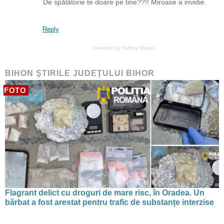
De spălătorie te doare pe tine??!! Miroase a invidie.
Reply
powered by
Surfing Waves
BIHON ŞTIRILE JUDEŢULUI BIHOR
FOTO
Flagrant delict cu droguri de mare risc, în Oradea. Un
bărbat a fost arestat pentru trafic de substanțe interzise