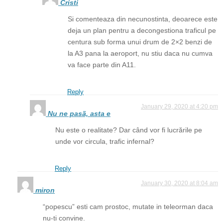
Cristi
Si comenteaza din necunostinta, deoarece este
deja un plan pentru a decongestiona traficul pe
centura sub forma unui drum de 2×2 benzi de
la A3 pana la aeroport, nu stiu daca nu cumva
va face parte din A11.
Reply
January 29, 2020 at 4:20 pm
Nu ne pasã, asta e
Nu este o realitate? Dar când vor fi lucrările pe
unde vor circula, trafic infernal?
Reply
January 30, 2020 at 8:04 am
miron
“popescu” esti cam prostoc, mutate in teleorman daca
nu-ti convine.