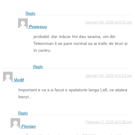
Reply
January 30, 2020 at 9:02 am
Popescu
probabil, dar măcar îmi dau seama, uni din
Teleorman li se pare normal sa ai trafic de tiruri și
în centru
Reply
January 30, 2020 at 8:24 am
VioM
Important e ca s-a facut o spalatorie langa Lidl, ce atatea
benzi…
Reply
February 2, 2020 at 2:08 pm
Florian