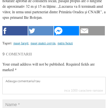
hotărâre aprobat de consilierii locali, pasajul propus are o lungime
de aproximativ 32 m și 15 m lățime. „Lucrarea va fi terminată anul
viitor, în urma unui parteneriat dintre Primăria Oradea și CNAIR”, a
spus primarul Ilie Bolojan.
Taguri:
pasaj largit
,
pasaj matei corvin
,
patru benzi
9
COMENTARII
Your email address will not be published.
Required fields are
marked
*
inca
1000
caractere ramase