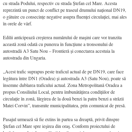
cu strada Podului, respectiv cu strada Ștefan cel Mare. Acesta
reprezintă un punct de conflict pe traseul drumului național DN19,
o gâtuire cu consecințe negative asupra fluenței circulației, mai ales
în orele de vârf.
Edilii anticipează creşterea numărului de maşini care vor tranzita
această zonă odată cu punerea în funcțiune a tronsonului de
autostradă A3 Satu Nou – Frontieră și conectarea acestuia la
autostrada din Ungaria.
„Acest trafic suprapus peste traficul actual de pe DN19, care face
legătura între DN1 (Oradea) și autostrada A3 (Satu Nou), poate să
însemne dublarea traficului actual. Zona Metropolitană Oradea a
propus Consiliului Local, pentru îmbunătățirea condițiilor de
circulație în zonă, lărgirea de la două benzi la patru benzi a străzii
Matei Corvin”, transmite municipalitatea, prin comunicat de presă.
Pasajul urmează să fie extins în partea sa dreaptă, privit dinspre
Ştefan cel Mare spre ieşirea din oraş. Conform proiectului de