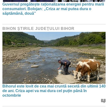
Guvernul pregătește raționalizarea energiei pentru marii
consumatori. Bolojan: „Criza ar mai putea dura o
săptămână, două”
BIHON ŞTIRILE JUDEŢULUI BIHOR
Bihorul este lovit de cea mai cruntă secetă din ultimii 140
de ani. Criza apei va mai dura cel puțin până în
octombrie
3