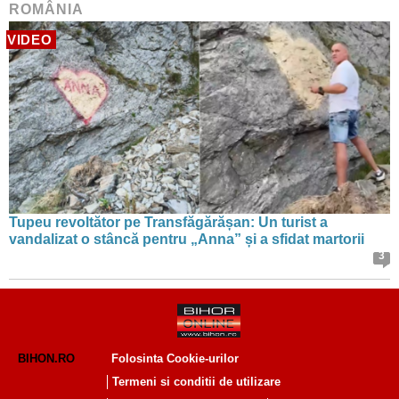
ROMÂNIA
VIDEO
Tupeu revoltător pe Transfăgărășan: Un turist a
vandalizat o stâncă pentru „Anna” și a sfidat martorii
3
BIHON.RO
Folosinta Cookie-urilor
Termeni si conditii de utilizare