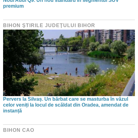
Noul Audi Q9. Un nou standard în segmentul SUV
premium
BIHON ŞTIRILE JUDEŢULUI BIHOR
Pervers la Silvaș. Un bărbat care se masturba în văzul
celor veniți la locul de scăldat din Oradea, amendat de
instanță
BIHON CAO