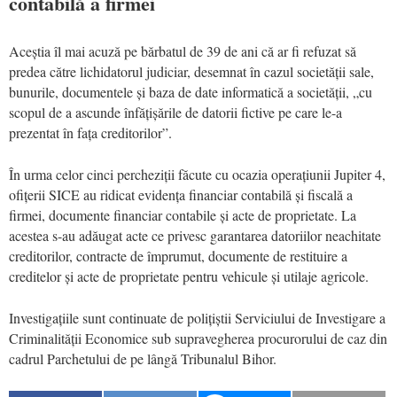
contabilă a firmei
Aceștia îl mai acuză pe bărbatul de 39 de ani că ar fi refuzat să
predea către lichidatorul judiciar, desemnat în cazul societății sale,
bunurile, documentele și baza de date informatică a societății, „cu
scopul de a ascunde înfățișările de datorii fictive pe care le-a
prezentat în fața creditorilor”.
În urma celor cinci percheziții făcute cu ocazia operațiunii Jupiter 4,
ofițerii SICE au ridicat evidența financiar contabilă și fiscală a
firmei, documente financiar contabile și acte de proprietate. La
acestea s-au adăugat acte ce privesc garantarea datoriilor neachitate
creditorilor, contracte de împrumut, documente de restituire a
creditelor și acte de proprietate pentru vehicule și utilaje agricole.
Investigațiile sunt continuate de polițiștii Serviciului de Investigare a
Criminalității Economice sub supravegherea procurorului de caz din
cadrul Parchetului de pe lângă Tribunalul Bihor.