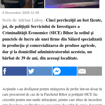
6 November 2025 11:40
Scris de Adrian Laboș
Cinci percheziții au fost făcute,
-
joi, de polițiștii Serviciului de Investigare a
Criminalității Economice (SICE) Bihor la sediul și
punctele de lucru ale unei firme din Sălard specializată
în producția și comercializarea de produse agricole,
dar și la domiciliul administratorului acesteia, un
bărbat de 39 de ani, din aceeași localitate.
Acțiunile s-au desfășurat pentru strângerea de probe într-un dosar în
care procurorul de caz de la Parchetul Bihor și polițiștii SICE fac
cercetări pentru mai multe infracțiuni, printre care abuz de încredere
prin fraudarea creditorilor cu consecințe deosebit de grave, bancrută