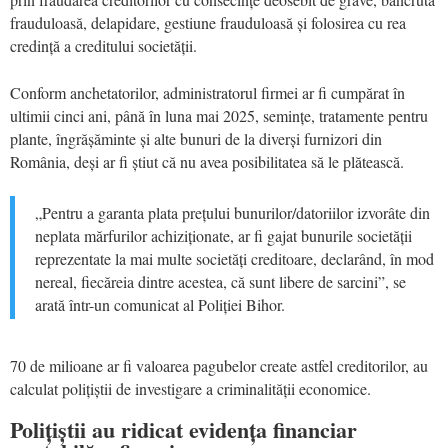
frauduloasă, delapidare, gestiune frauduloasă și folosirea cu rea
credință a creditului societății.
Conform anchetatorilor, administratorul firmei ar fi cumpărat în
ultimii cinci ani, până în luna mai 2025, semințe, tratamente pentru
plante, îngrășăminte și alte bunuri de la diverși furnizori din
România, deși ar fi știut că nu avea posibilitatea să le plătească.
„Pentru a garanta plata prețului bunurilor/datoriilor izvorâte din
neplata mărfurilor achiziționate, ar fi gajat bunurile societății
reprezentate la mai multe societăți creditoare, declarând, în mod
nereal, fiecăreia dintre acestea, că sunt libere de sarcini”, se
arată într-un comunicat al Poliției Bihor.
70 de milioane ar fi valoarea pagubelor create astfel creditorilor, au
calculat polițiștii de investigare a criminalității economice.
Polițiștii au ridicat evidența financiar