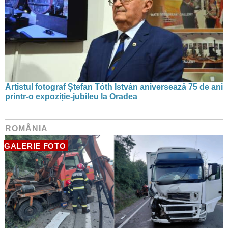
Artistul fotograf Ștefan Tóth István aniversează 75 de ani
printr-o expoziție-jubileu la Oradea
ROMÂNIA
GALERIE FOTO