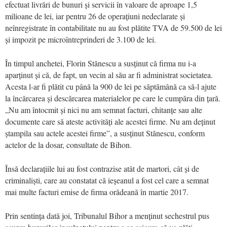
efectuat livrări de bunuri și servicii în valoare de aproape 1,5
milioane de lei, iar pentru 26 de operațiuni nedeclarate și
neînregistrate în contabilitate nu au fost plătite TVA de 59.500 de lei
și impozit pe microîntreprinderi de 3.100 de lei.
În timpul anchetei, Florin Stănescu a susținut că firma nu i-a
aparținut și că, de fapt, un vecin al său ar fi administrat societatea.
Acesta l-ar fi plătit cu până la 900 de lei pe săptămână ca să-l ajute
la încărcarea și descărcarea materialelor pe care le cumpăra din țară.
„Nu am întocmit și nici nu am semnat facturi, chitanțe sau alte
documente care să ateste activități ale acestei firme. Nu am deținut
ștampila sau actele acestei firme”, a susținut Stănescu, conform
actelor de la dosar, consultate de Bihon.
Însă declarațiile lui au fost contrazise atât de martori, cât și de
criminaliști, care au constatat că ieșeanul a fost cel care a semnat
mai multe facturi emise de firma orădeană în martie 2017.
Prin sentința dată joi, Tribunalul Bihor a menținut sechestrul pus