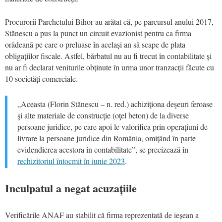
Procurorii Parchetului Bihor au arătat că, pe parcursul anului 2017,
Stănescu a pus la punct un circuit evazionist pentru ca firma
orădeană pe care o preluase în același an să scape de plata
obligațiilor fiscale. Astfel, bărbatul nu au fi trecut în contabilitate și
nu ar fi declarat veniturile obținute în urma unor tranzacții făcute cu
10 societăți comerciale.
„Aceasta (Florin Stănescu – n. red.) achiziţiona deşeuri feroase
şi alte materiale de construcţie (oţel beton) de la diverse
persoane juridice, pe care apoi le valorifica prin operaţiuni de
livrare la persoane juridice din România, omiţând în parte
evidendierea acestora în contabilitate”, se precizează în
rechizitoriul întocmit în iunie 2023
.
Inculpatul a negat acuzațiile
Verificările ANAF au stabilit că firma reprezentată de ieșean a