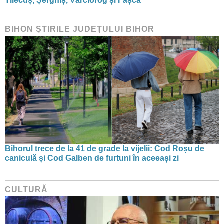
Tilecuș, Șerghiș, Vârciorog și Fâșca
BIHON ŞTIRILE JUDEŢULUI BIHOR
Bihorul trece de la 41 de grade la vijelii: Cod Roșu de
caniculă și Cod Galben de furtuni în aceeași zi
CULTURĂ