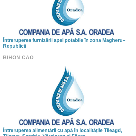
Întreruperea furnizării apei potabile în zona Magheru–
Republicii
BIHON CAO
Întreruperea alimentării cu apă în localitățile Tileagd,