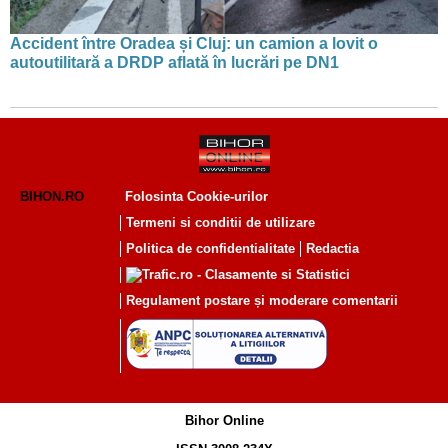
Accident între Oradea și Cluj: un camion a lovit o
autoutilitară a DRDP aflată în lucrări pe DN1
BIHON.RO
Folosinta Cookie-urilor
Termeni si conditii de utilizare
Politica de confidentialitate
Redactia
Regulament postare și moderare comentarii
Bihor Online