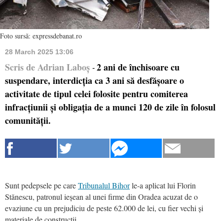
Foto sursă: expressdebanat.ro
28 March 2025 13:06
Scris de Adrian Laboș
2 ani de închisoare cu
-
suspendare, interdicția ca 3 ani să desfășoare o
activitate de tipul celei folosite pentru comiterea
infracțiunii și obligația de a munci 120 de zile în folosul
comunității.
Sunt pedepsele pe care
Tribunalul Bihor
le-a aplicat lui Florin
Stănescu, patronul ieșean al unei firme din Oradea acuzat de o
evaziune cu un prejudiciu de peste 62.000 de lei, cu fier vechi și
materiale de construcții.