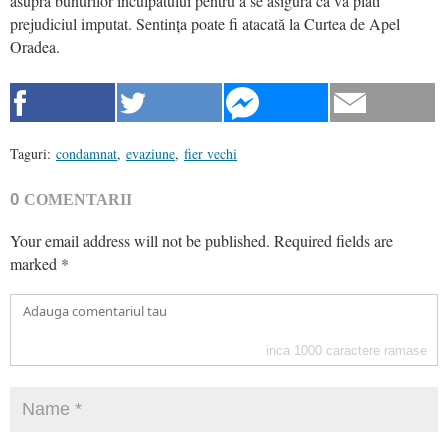
asupra bunurilor inculpatului pentru a se asigura că va plăti
prejudiciul imputat. Sentința poate fi atacată la Curtea de Apel
Oradea.
Taguri:
condamnat
,
evaziune
,
fier vechi
0
COMENTARII
Your email address will not be published.
Required fields are
marked
*
inca
1000
caractere ramase