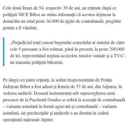
Cele două femei de 54, respectiv 39 de ani, au reținute după ce
polițiștii SICE Bihor au strâns informații că acestea dețineau la
domiciliu un total peste 36.000 de țigări de contrabandă, pregătite
pentru a fi vândute.
„Prejudiciul total cauzat bugetului consolidat al statului de către
cele 5 persoane a fost estimat, până în prezent, la peste 200.000
de lei, reprezentând neplata accizelor, taxelor vamale și a TVA”,
au transmis polițiștii bihoreni.
Pe lângă cei patru reținuți, la sediul Inspectoratului de Poliție
Județean Bihor a fost adusă și femeia de 57 de ani, din Alparea, în
vederea audierii. Dosarul instrumentat sub supravegherea unui
procuror de la Parchetul Oradea se referă la acuzații de contrabandă
– varianta asimilată în formă agravată și contrabandă – varianta
asimilată, iar perchezițiile și audierile s-au derulat în cadrul
operațiunii naționale Jupiter.