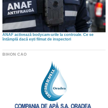
ANAF activează bodycam-urile la controale. Ce se
întâmplă dacă ești filmat de inspectori
BIHON CAO