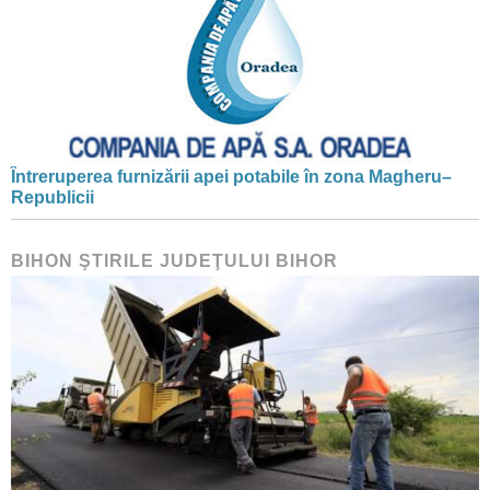
Întreruperea furnizării apei potabile în zona Magheru–
Republicii
BIHON ŞTIRILE JUDEŢULUI BIHOR