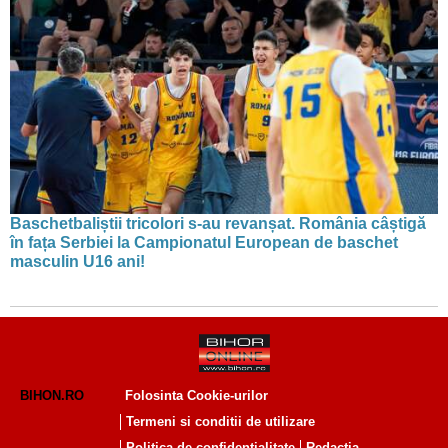
Baschetbaliștii tricolori s-au revanșat. România câștigă
în fața Serbiei la Campionatul European de baschet
masculin U16 ani!
BIHON.RO
Folosinta Cookie-urilor
Termeni si conditii de utilizare
Politica de confidentialitate
Redactia