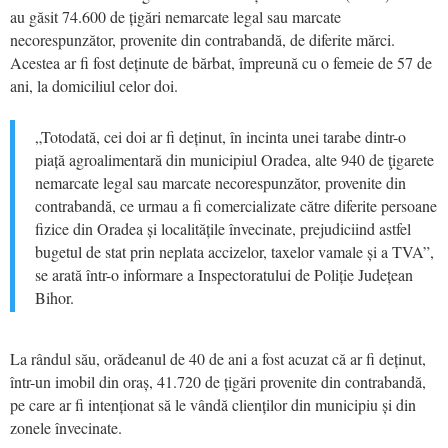
au găsit 74.600 de țigări nemarcate legal sau marcate
necorespunzător, provenite din contrabandă, de diferite mărci.
Acestea ar fi fost deținute de bărbat, împreună cu o femeie de 57 de
ani, la domiciliul celor doi.
„Totodată, cei doi ar fi deținut, în incinta unei tarabe dintr-o
piață agroalimentară din municipiul Oradea, alte 940 de ţigarete
nemarcate legal sau marcate necorespunzător, provenite din
contrabandă, ce urmau a fi comercializate către diferite persoane
fizice din Oradea și localitățile învecinate, prejudiciind astfel
bugetul de stat prin neplata accizelor, taxelor vamale și a TVA”,
se arată într-o informare a Inspectoratului de Poliție Județean
Bihor.
La rândul său, orădeanul de 40 de ani a fost acuzat că ar fi deținut,
într-un imobil din oraș, 41.720 de țigări provenite din contrabandă,
pe care ar fi intenționat să le vândă clienților din municipiu și din
zonele învecinate.