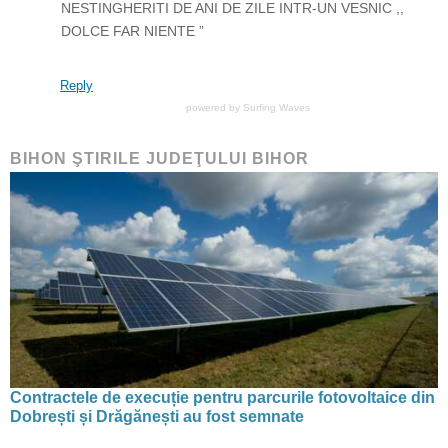
NESTINGHERITI DE ANI DE ZILE INTR-UN VESNIC ,,
DOLCE FAR NIENTE ”
Reply
powered by
Surfing Waves
BIHON ŞTIRILE JUDEŢULUI BIHOR
Contractele de execuție pentru parcurile fotovoltaice din
Dobrești și Drăgănești au fost semnate