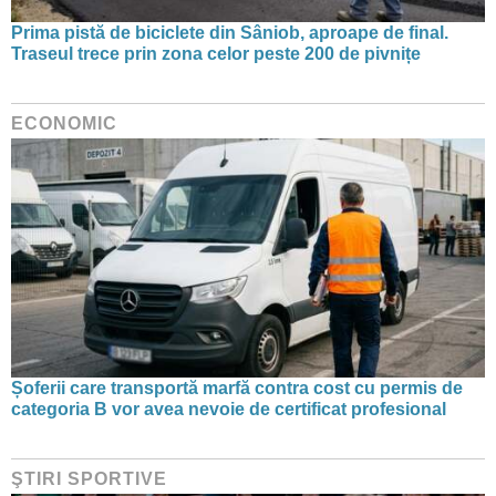
Prima pistă de biciclete din Sâniob, aproape de final.
Traseul trece prin zona celor peste 200 de pivnițe
ECONOMIC
Șoferii care transportă marfă contra cost cu permis de
categoria B vor avea nevoie de certificat profesional
ŞTIRI SPORTIVE