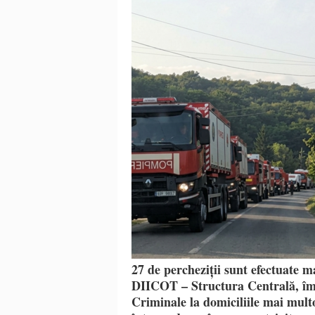
27 de percheziții sunt efectuate m
DIICOT – Structura Centrală, împr
Criminale la domiciliile mai multo