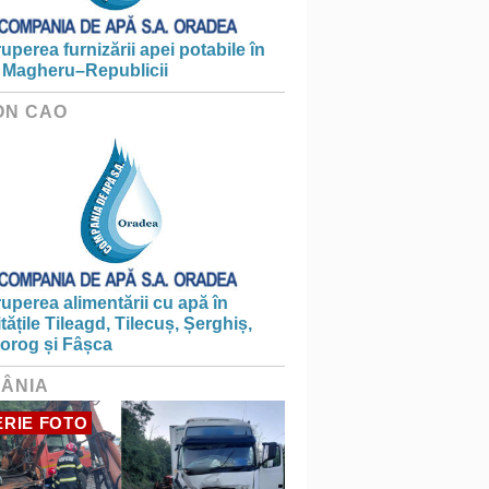
ruperea furnizării apei potabile în
 Magheru–Republicii
ON CAO
ruperea alimentării cu apă în
itățile Tileagd, Tilecuș, Șerghiș,
iorog și Fâșca
ÂNIA
RIE FOTO