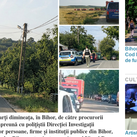
Bihor
Cod 
de fu
CUL
arți dimineața, în Bihor, de către procurorii
eună cu polițiștii Direcției Investigații
r persoane, firme și instituții publice din Bihor,
Artis