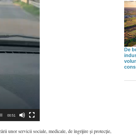
De bu
indus
volu
cons
00:51
rii unor servicii sociale, medicale, de îngrijire și protecție,