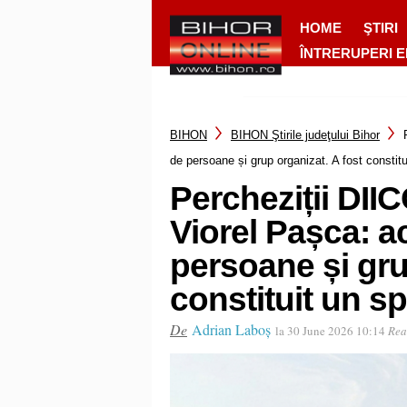
HOME
ŞTIRI
ÎNTRERUPERI 
BIHON
BIHON Ştirile judeţului Bihor
de persoane și grup organizat. A fost constitu
Percheziții DII
Viorel Pașca: ac
persoane și gru
constituit un sp
De
Adrian Laboș
la 30 June 2026 10:14
Rea