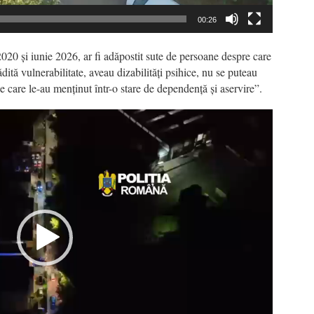
00:26
2020 și iunie 2026, ar fi adăpostit sute de persoane despre care
dită vulnerabilitate, aveau dizabilități psihice, nu se puteau
e care le-au menținut într-o stare de dependență și aservire”.