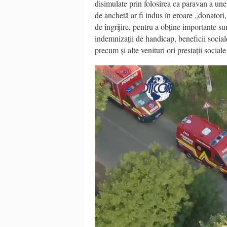
disimulate prin folosirea ca paravan a unei
de anchetă ar fi indus în eroare „donatori, 
de îngrijire, pentru a obține importante su
indemnizații de handicap, beneficii socia
precum și alte venituri ori prestații social
Video
Player