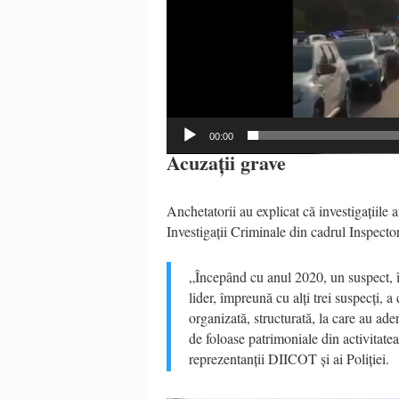
00:00
Acuzații grave
Anchetatorii au explicat că investigațiile a
Investigații Criminale din cadrul Inspecto
„Începând cu anul 2020, un suspect, în
lider, împreună cu alți trei suspecți, a 
organizată, structurată, la care au ader
de foloase patrimoniale din activitate
reprezentanții DIICOT și ai Poliției.