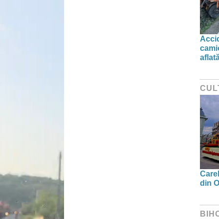
Accid
camio
aflat
CUL
Carel
din O
BIH