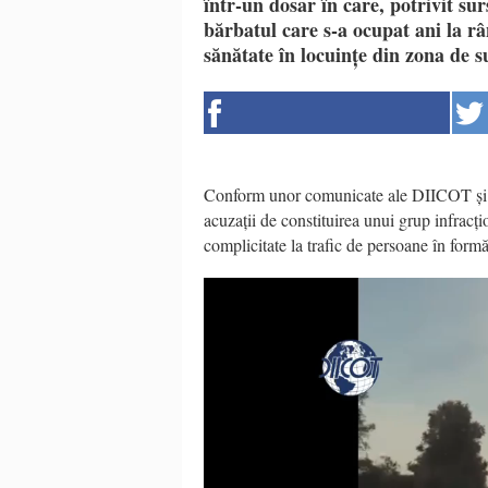
într-un dosar în care, potrivit su
bărbatul care s-a ocupat ani la r
sănătate în locuințe din zona de s
Conform unor comunicate ale DIICOT și al
acuzații de constituirea unui grup infracți
complicitate la trafic de persoane în form
Video
Player