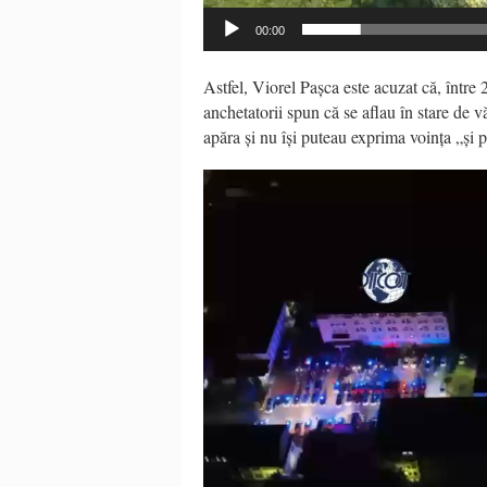
00:00
Astfel, Viorel Pașca este acuzat că, între 
anchetatorii spun că se aflau în stare de vă
apăra și nu își puteau exprima voința „și p
Video
Player