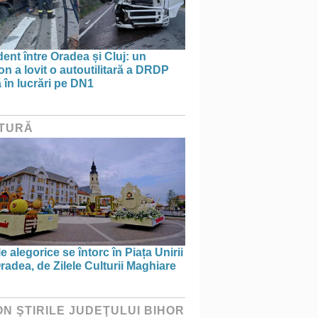
ent între Oradea și Cluj: un
n a lovit o autoutilitară a DRDP
ă în lucrări pe DN1
TURĂ
e alegorice se întorc în Piața Unirii
radea, de Zilele Culturii Maghiare
ON ŞTIRILE JUDEŢULUI BIHOR