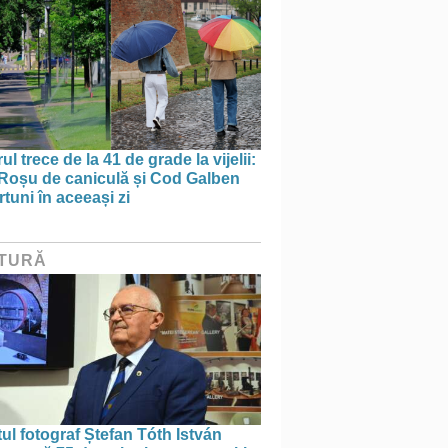
ul trece de la 41 de grade la vijelii:
Roșu de caniculă și Cod Galben
rtuni în aceeași zi
TURĂ
tul fotograf Ștefan Tóth István