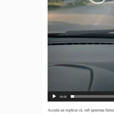
00:00
Aceștia au explicat că, sub aparența furniză