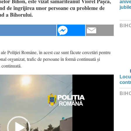
rselor Bihon, este vizat samariteanul Viorel Pașca,
anive
ând de îngrijirea unor persoane cu probleme de
jubil
ud a Bihorului.
BIH
e Poliției Române, în acest caz sunt făcute cercetări pentru
onal organizat, trafic de persoane în formă continuată și
ă continuată.
Locui
cont
BIH