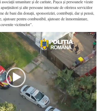
 asociații umanitare și de caritate, Pașca și persoanele vizate
aparținători și alte persoane interesate de oferirea serviciilor
me de bani din donații, sponsorizări, contribuții, dar și pensii,
le, ajutoare pentru combustibil, ajutoare de înmormântare,
e cuvenite victimelor”.