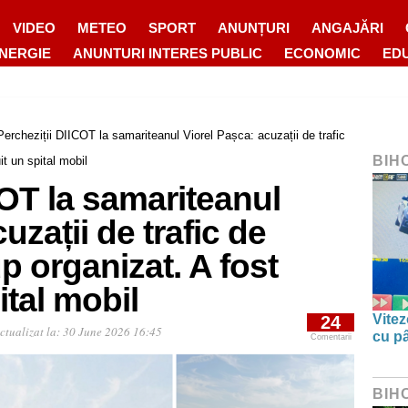
VIDEO
METEO
SPORT
ANUNȚURI
ANGAJĂRI
ENERGIE
ANUNTURI INTERES PUBLIC
ECONOMIC
ED
Percheziții DIICOT la samariteanul Viorel Pașca: acuzații de trafic
BIH
it un spital mobil
COT la samariteanul
uzații de trafic de
p organizat. A fost
ital mobil
Vitez
24
ctualizat la:
30 June 2026 16:45
cu pâ
Comentarii
BIH