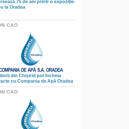
rsează 75 de ani printr-o expoziție-
eu la Oradea
ON CAO
torii din Chișirid pot încheia
racte cu Compania de Apă Oradea
ON CAO