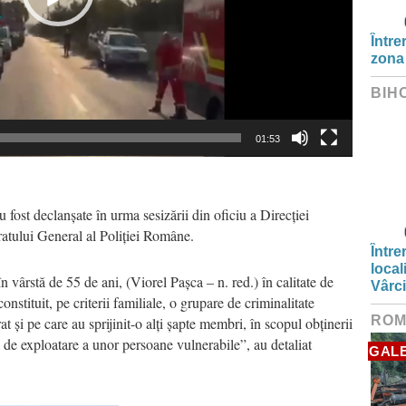
Între
zona
BIH
01:53
u fost declanșate în urma sesizării din oficiu a Direcției
ratului General al Poliției Române.
Între
local
 vârstă de 55 de ani, (Viorel Pașca – n. red.) în calitate de
Vârc
constituit, pe criterii familiale, o grupare de criminalitate
ROM
at și pe care au sprijinit-o alți șapte membri, în scopul obținerii
a de exploatare a unor persoane vulnerabile”, au detaliat
GALE