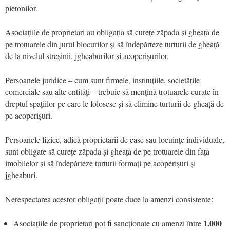
pietonilor.
Asociațiile de proprietari au obligația să curețe zăpada și gheața de
pe trotuarele din jurul blocurilor și să îndepărteze turturii de gheață
de la nivelul streșinii, jgheaburilor și acoperișurilor.
Persoanele juridice – cum sunt firmele, instituțiile, societățile
comerciale sau alte entități – trebuie să mențină trotuarele curate în
dreptul spațiilor pe care le folosesc și să elimine turturii de gheață de
pe acoperișuri.
Persoanele fizice, adică proprietarii de case sau locuințe individuale,
sunt obligate să curețe zăpada și gheața de pe trotuarele din fața
imobilelor și să îndepărteze turturii formați pe acoperișuri și
jgheaburi.
Nerespectarea acestor obligații poate duce la amenzi consistente:
1.000
Asociațiile de proprietari pot fi sancționate cu amenzi între