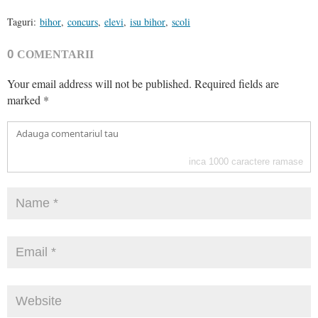
Taguri:
bihor
,
concurs
,
elevi
,
isu bihor
,
scoli
0
COMENTARII
Your email address will not be published.
Required fields are
marked
*
inca
1000
caractere ramase