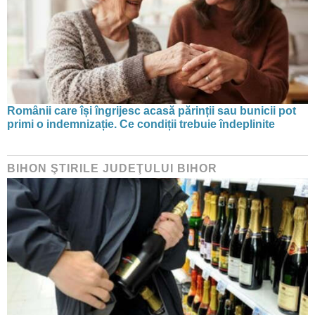
Românii care își îngrijesc acasă părinții sau bunicii pot
primi o indemnizație. Ce condiții trebuie îndeplinite
BIHON ŞTIRILE JUDEŢULUI BIHOR