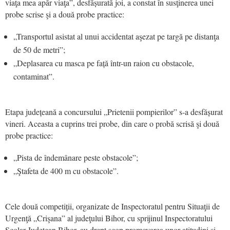
viaţa mea apăr viaţa”, desfășurată joi, a constat în susţinerea unei
probe scrise şi a două probe practice:
„Transportul asistat al unui accidentat aşezat pe targă pe distanţa
de 50 de metri”;
„Deplasarea cu masca pe față într-un raion cu obstacole,
contaminat”.
Etapa județeană a concursului „Prietenii pompierilor” s-a desfășurat
vineri. Aceasta a cuprins trei probe, din care o probă scrisă şi două
probe practice:
„Pista de îndemânare peste obstacole”;
„Ştafeta de 400 m cu obstacole”.
Cele două competiții, organizate de Inspectoratul pentru Situaţii de
Urgenţă „Crişana” al judeţului Bihor, cu sprijinul Inspectoratului
Şcolar Judeţean Bihor, au drept scop promovarea unor atitudini şi