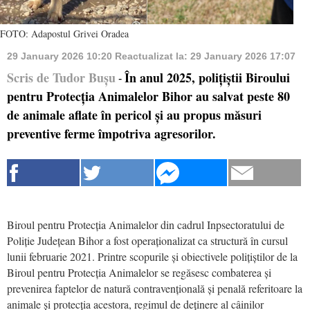
FOTO: Adapostul Grivei Oradea
29 January 2026 10:20
Reactualizat la:
29 January 2026 17:07
Scris de Tudor Bușu
În anul 2025, polițiștii Biroului
-
pentru Protecția Animalelor Bihor au salvat peste 80
de animale aflate în pericol și au propus măsuri
preventive ferme împotriva agresorilor.
Biroul pentru Protecția Animalelor din cadrul Inpsectoratului de
Poliție Județean Bihor a fost operaționalizat ca structură în cursul
lunii februarie 2021. Printre scopurile și obiectivele polițiștilor de la
Biroul pentru Protecția Animalelor se regăsesc combaterea și
prevenirea faptelor de natură contravențională și penală referitoare la
animale și protecția acestora, regimul de deținere al câinilor