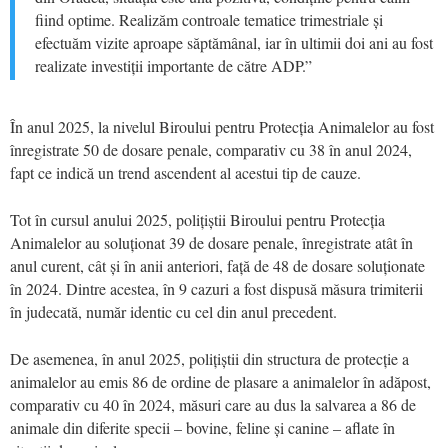
fiind optime. Realizăm controale tematice trimestriale și
efectuăm vizite aproape săptămânal, iar în ultimii doi ani au fost
realizate investiții importante de către ADP.”
În anul 2025, la nivelul Biroului pentru Protecția Animalelor au fost
înregistrate 50 de dosare penale, comparativ cu 38 în anul 2024,
fapt ce indică un trend ascendent al acestui tip de cauze.
Tot în cursul anului 2025, polițiștii Biroului pentru Protecția
Animalelor au soluționat 39 de dosare penale, înregistrate atât în
anul curent, cât și în anii anteriori, față de 48 de dosare soluționate
în 2024. Dintre acestea, în 9 cazuri a fost dispusă măsura trimiterii
în judecată, număr identic cu cel din anul precedent.
De asemenea, în anul 2025, polițiștii din structura de protecție a
animalelor au emis 86 de ordine de plasare a animalelor în adăpost,
comparativ cu 40 în 2024, măsuri care au dus la salvarea a 86 de
animale din diferite specii – bovine, feline și canine – aflate în