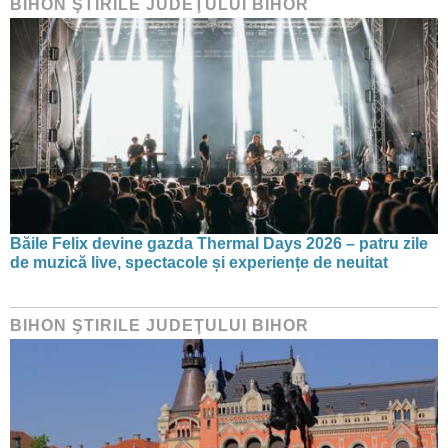
BIHON ŞTIRILE JUDEŢULUI BIHOR
Băile Felix devine gazda Thermal Days 2026 – patru zile
de muzică live, spectacole și experiențe de neuitat
BIHON ŞTIRILE JUDEŢULUI BIHOR