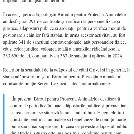
împreună cu polițiștii din teritoriu.
În aceeași perioadă, polițiștii Biroului pentru Protecția Animalelor
au desfășurat 291 de controale și verificări la persoane fizice și
juridice, adăposturi publice și asociații, pentru a verifica modul de
gestionare a câinilor fără stăpân. În urma acestor activități, au fost
aplicate 341 de sancțiuni contravenționale, atât persoanelor fizice,
cât și celor juridice, valoarea totală a amenzilor ridicându-se la
353.650 de lei, comparativ cu 363 de sancțiuni aplicate în 2024.
Referitor la scandalul de la adăpostul de câini Grivei și în general, la
starea adăposturilor, șeful Biroului pentru Protecția Animalelor,
comisar de poliție Sergiu Lozincă, a declarat următoarele:
„În prezent, Biroul pentru Protecția Animalelor desfășoară
controale periodice în toate adăposturile publice și private, iar
starea acestora se situează la un standard bun. Facem eforturi
constante pentru ca animalele să beneficieze de condiții foarte
bune sau chiar superioare. În ceea ce privește adăpostul public
din Oradea, situația este una pozitivă, condițiile pentru câini