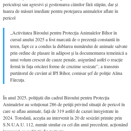
periculoși sau agresivi și gestionarea câinilor fără stăpân, dar și
luarea de măsuri imediate pentru protejarea animalelor aflate în
pericol
„Activitatea Biroului pentru Protecția Animalelor Bihor în
cursul anului 2025 a fost marcată de o prezență constantă în
teren, fapt ce a condus la dublarea numărului de animale salvate
prin ordine de plasare în adăpost și la documentarea temeinică a
unui volum crescut de cauze penale, asigurând astfel o reacție
fermă în fața oricărei forme de cruzime sesizate”, a transmis
purtătorul de cuvânt al IPJ Bihor, c
omisar șef de poliție Alina
Fărcuța.
În anul 2025, polițiștii din cadrul Biroului pentru Protecția
Animalelor au soluționat 286 de petiții privind situații de pericol în
care se aflau animale, față de 319 astfel de cazuri înregistrate în
2024. Totodată, aceștia au intervenit la 20 de sesizări primite prin
S.N.U.A.U. 112, număr similar cu cel din anul precedent, acționând