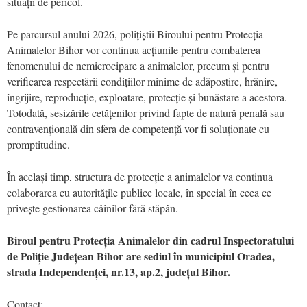
situații de pericol.
Pe parcursul anului 2026, polițiștii Biroului pentru Protecția
Animalelor Bihor vor continua acțiunile pentru combaterea
fenomenului de nemicrocipare a animalelor, precum și pentru
verificarea respectării condițiilor minime de adăpostire, hrănire,
îngrijire, reproducție, exploatare, protecție și bunăstare a acestora.
Totodată, sesizările cetățenilor privind fapte de natură penală sau
contravențională din sfera de competență vor fi soluționate cu
promptitudine.
În același timp, structura de protecție a animalelor va continua
colaborarea cu autoritățile publice locale, în special în ceea ce
privește gestionarea câinilor fără stăpân.
Biroul pentru Protecția Animalelor din cadrul Inspectoratului
de Poliție Județean Bihor are sediul în municipiul Oradea,
strada Independenței, nr.13, ap.2, județul Bihor.
Contact: