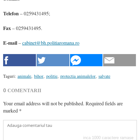
Telefon
– 0259431495;
Fax
– 0259431495.
E-mail
–
cabinet@bh.politiaromana.ro
Taguri:
animale
,
bihor
,
politie
,
protectia animalelor
,
salvate
0
COMENTARII
Your email address will not be published.
Required fields are
marked
*
inca
1000
caractere ramase