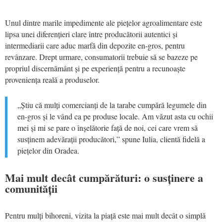
Unul dintre marile impedimente ale piețelor agroalimentare este
lipsa unei diferențieri clare între producătorii autentici și
intermediarii care aduc marfă din depozite en-gros, pentru
revânzare. Drept urmare, consumatorii trebuie să se bazeze pe
propriul discernământ și pe experiență pentru a recunoaște
proveniența reală a produselor.
„Știu că mulți comercianți de la tarabe cumpără legumele din
en-gros și le vând ca pe produse locale. Am văzut asta cu ochii
mei și mi se pare o înșelătorie față de noi, cei care vrem să
susținem adevărații producători,” spune Iulia, clientă fidelă a
piețelor din Oradea.
Mai mult decât cumpărături: o susținere a
comunității
Pentru mulți bihoreni, vizita la piață este mai mult decât o simplă