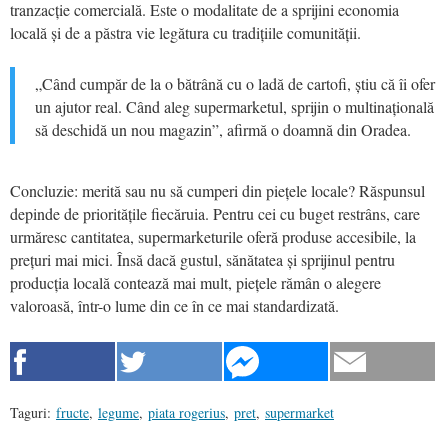
tranzacție comercială. Este o modalitate de a sprijini economia
locală și de a păstra vie legătura cu tradițiile comunității.
„Când cumpăr de la o bătrână cu o ladă de cartofi, știu că îi ofer
un ajutor real. Când aleg supermarketul, sprijin o multinațională
să deschidă un nou magazin”, afirmă o doamnă din Oradea.
Concluzie: merită sau nu să cumperi din piețele locale? Răspunsul
depinde de prioritățile fiecăruia. Pentru cei cu buget restrâns, care
urmăresc cantitatea, supermarketurile oferă produse accesibile, la
prețuri mai mici. Însă dacă gustul, sănătatea și sprijinul pentru
producția locală contează mai mult, piețele rămân o alegere
valoroasă, într-o lume din ce în ce mai standardizată.
Taguri:
fructe
,
legume
,
piata rogerius
,
pret
,
supermarket