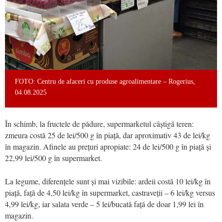
FOTO: Centru de afaceri cu produse agroalimentare – Rogerius,
04.08.2025
În schimb, la fructele de pădure, supermarketul câștigă teren:
zmeura costă 25 de lei/500 g în piață, dar aproximativ 43 de lei/kg
în magazin. Afinele au prețuri apropiate: 24 de lei/500 g în piață și
22,99 lei/500 g în supermarket.
La legume, diferențele sunt și mai vizibile: ardeii costă 10 lei/kg în
piață, față de 4,50 lei/kg în supermarket, castraveții – 6 lei/kg versus
4,99 lei/kg, iar salata verde – 5 lei/bucată față de doar 1,99 lei în
magazin.