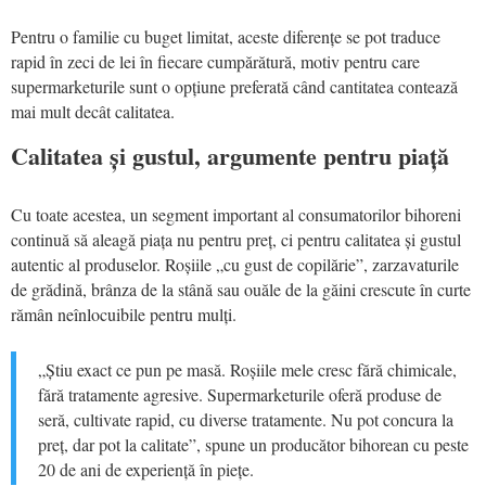
Pentru o familie cu buget limitat, aceste diferențe se pot traduce
rapid în zeci de lei în fiecare cumpărătură, motiv pentru care
supermarketurile sunt o opțiune preferată când cantitatea contează
mai mult decât calitatea.
Calitatea și gustul, argumente pentru piață
Cu toate acestea, un segment important al consumatorilor bihoreni
continuă să aleagă piața nu pentru preț, ci pentru calitatea și gustul
autentic al produselor. Roșiile „cu gust de copilărie”, zarzavaturile
de grădină, brânza de la stână sau ouăle de la găini crescute în curte
rămân neînlocuibile pentru mulți.
„Știu exact ce pun pe masă. Roșiile mele cresc fără chimicale,
fără tratamente agresive. Supermarketurile oferă produse de
seră, cultivate rapid, cu diverse tratamente. Nu pot concura la
preț, dar pot la calitate”, spune un producător bihorean cu peste
20 de ani de experiență în piețe.