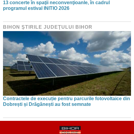
13 concerte în spaţii neconvenţioanle, în cadrul
programul estival INITIO 2026
BIHON ŞTIRILE JUDEŢULUI BIHOR
Contractele de execuție pentru parcurile fotovoltaice din
Dobrești și Drăgănești au fost semnate