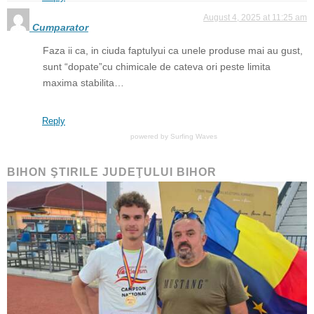
August 4, 2025 at 11:25 am
Cumparator
Faza ii ca, in ciuda faptulyui ca unele produse mai au gust,
sunt “dopate”cu chimicale de cateva ori peste limita
maxima stabilita…
Reply
powered by
Surfing Waves
BIHON ŞTIRILE JUDEŢULUI BIHOR