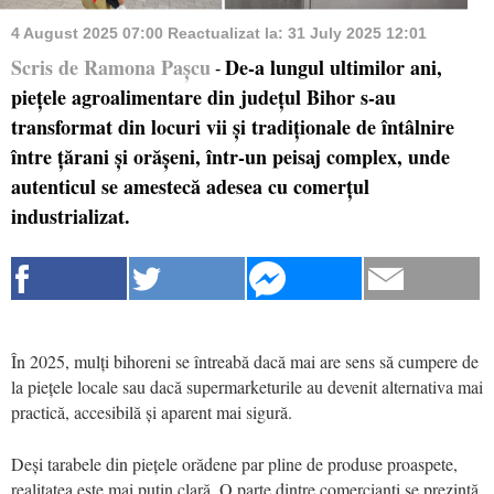
4 August 2025 07:00
Reactualizat la:
31 July 2025 12:01
Scris de Ramona Pașcu
De-a lungul ultimilor ani,
-
piețele agroalimentare din județul Bihor s-au
transformat din locuri vii și tradiționale de întâlnire
între țărani și orășeni, într-un peisaj complex, unde
autenticul se amestecă adesea cu comerțul
industrializat.
În 2025, mulți bihoreni se întreabă dacă mai are sens să cumpere de
la piețele locale sau dacă supermarketurile au devenit alternativa mai
practică, accesibilă și aparent mai sigură.
Deși tarabele din piețele orădene par pline de produse proaspete,
realitatea este mai puțin clară. O parte dintre comercianți se prezintă