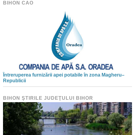
BIHON CAO
Întreruperea furnizării apei potabile în zona Magheru–
Republicii
BIHON ŞTIRILE JUDEŢULUI BIHOR