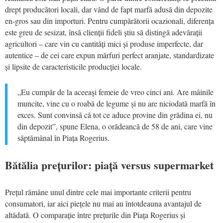
drept producători locali, dar vând de fapt marfă adusă din depozite
en-gros sau din importuri. Pentru cumpărătorii ocazionali, diferența
este greu de sesizat, însă clienții fideli știu să distingă adevărații
agricultori – care vin cu cantități mici și produse imperfecte, dar
autentice – de cei care expun mărfuri perfect aranjate, standardizate
și lipsite de caracteristicile producției locale.
„Eu cumpăr de la aceeași femeie de vreo cinci ani. Are mâinile
muncite, vine cu o roabă de legume și nu are niciodată marfă în
exces. Sunt convinsă că tot ce aduce provine din grădina ei, nu
din depozit”, spune Elena, o orădeancă de 58 de ani, care vine
săptămânal în Piața Rogerius.
Bătălia prețurilor: piață versus supermarket
Prețul rămâne unul dintre cele mai importante criterii pentru
consumatori, iar aici piețele nu mai au întotdeauna avantajul de
altădată. O comparație între prețurile din Piața Rogerius și