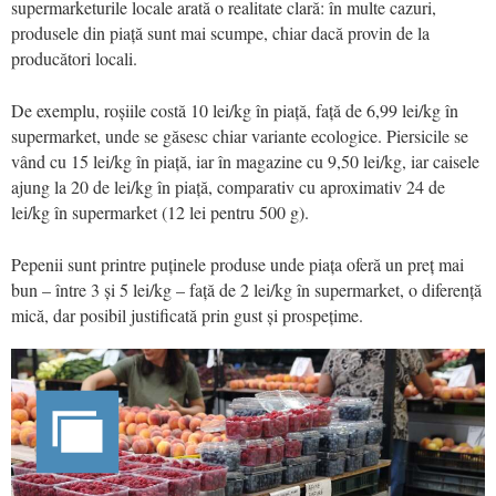
supermarketurile locale arată o realitate clară: în multe cazuri,
produsele din piață sunt mai scumpe, chiar dacă provin de la
producători locali.
De exemplu, roșiile costă 10 lei/kg în piață, față de 6,99 lei/kg în
supermarket, unde se găsesc chiar variante ecologice. Piersicile se
vând cu 15 lei/kg în piață, iar în magazine cu 9,50 lei/kg, iar caisele
ajung la 20 de lei/kg în piață, comparativ cu aproximativ 24 de
lei/kg în supermarket (12 lei pentru 500 g).
Pepenii sunt printre puținele produse unde piața oferă un preț mai
bun – între 3 și 5 lei/kg – față de 2 lei/kg în supermarket, o diferență
mică, dar posibil justificată prin gust și prospețime.