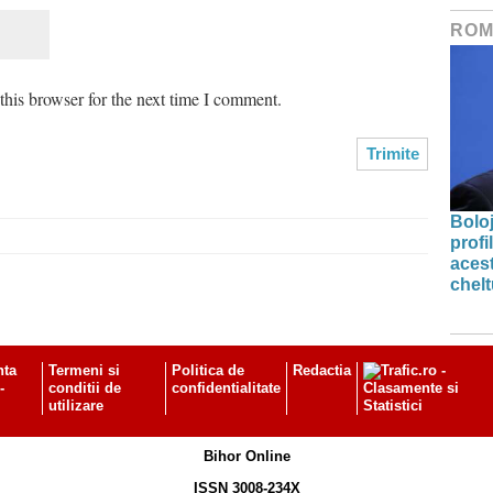
ROM
his browser for the next time I comment.
Bolo
profi
acest
chelt
nta
Termeni si
Politica de
Redactia
-
conditii de
confidentialitate
utilizare
Bihor Online
ISSN 3008-234X