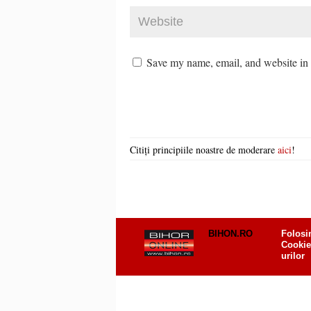
Save my name, email, and website in t
Citiți principiile noastre de moderare
aici
!
BIHON.RO
Folosi
Cookie
urilor