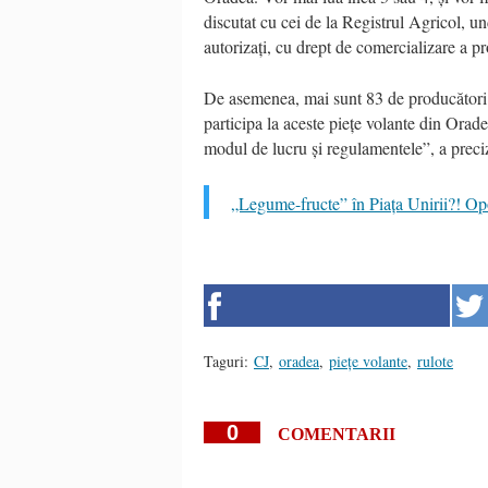
discutat cu cei de la Registrul Agricol, u
autorizați, cu drept de comercializare a p
De asemenea, mai sunt 83 de producători at
participa la aceste piețe volante din Orade
modul de lucru și regulamentele”, a preciz
„Legume-fructe” în Piața Unirii?! Opoz
Taguri:
CJ
,
oradea
,
piețe volante
,
rulote
0
COMENTARII