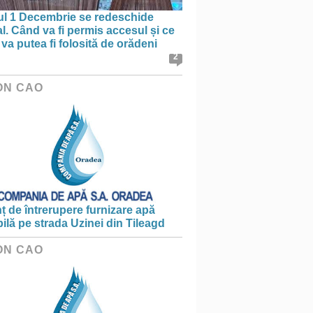
ul 1 Decembrie se redeschide
al. Când va fi permis accesul și ce
va putea fi folosită de orădeni
2
ON CAO
 de întrerupere furnizare apă
ilă pe strada Uzinei din Tileagd
ON CAO