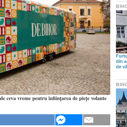
BIH
Furtu
din a
de v
BIH
 de ceva vreme pentru înființarea de piețe volante