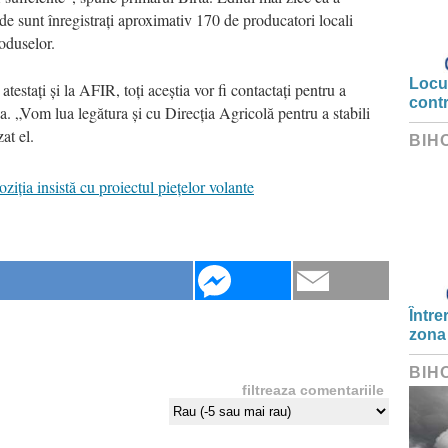
nde sunt înregistrați aproximativ 170 de producatori locali
roduselor.
Locui
estați și la AFIR, toți aceștia vor fi contactați pentru a
cont
a. „Vom lua legătura și cu Direcția Agricolă pentru a stabili
at el.
BIH
iția insistă cu proiectul piețelor volante
Între
zona
BIH
filtreaza comentariile