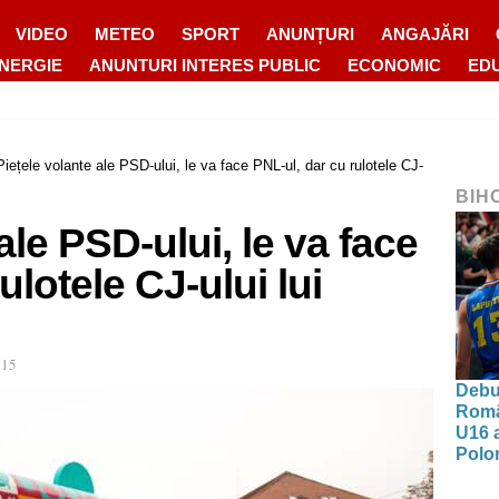
VIDEO
METEO
SPORT
ANUNȚURI
ANGAJĂRI
ENERGIE
ANUNTURI INTERES PUBLIC
ECONOMIC
ED
Piețele volante ale PSD-ului, le va face PNL-ul, dar cu rulotele CJ-
BIH
ale PSD-ului, le va face
ulotele CJ-ului lui
:15
Debut
Româ
U16 a
Polon