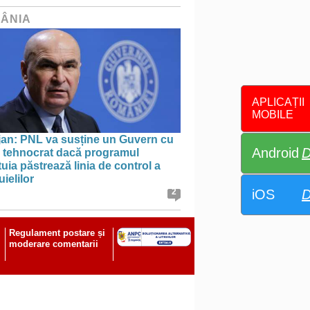
ÂNIA
APLICAȚII
MOBILE
jan: PNL va susține un Guvern cu
Android
D
l tehnocrat dacă programul
uia păstrează linia de control a
uielilor
iOS
D
2
Regulament postare și
moderare comentarii