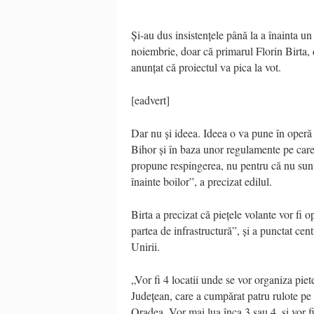
Și-au dus insistențele până la a înainta un
noiembrie, doar că primarul Florin Birta, d
anunțat că proiectul va pica la vot.
[eadvert]
Dar nu și ideea. Ideea o va pune în operă
Bihor și în baza unor regulamente pe car
propune respingerea, nu pentru că nu sun
înainte boilor”, a precizat edilul.
Birta a precizat că piețele volante vor fi o
partea de infrastructură”, și a punctat cen
Unirii.
„Vor fi 4 locatii unde se vor organiza pi
Județean, care a cumpărat patru rulote pe c
Oradea. Vor mai lua înca 3 sau 4, și vor f