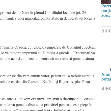
Parc
parți
 proiect de hotărâre în plenul Consiliului local de joi, 24
zonă 
in fruntea unei majorități confortabile în deliberativul local, a
BIH
 Primăria Oradea, cu rulotele cumpărate de Consiliul Județean
e le va întocmi împreună cu Direcția Agricolă. „Executivul va
tem de acord cu ideea, ci pentru că nu vrem să punem căruța
Anunț
peraționale din vara anului viitor, pentru că „a trebuit lucrat la
potab
trele de cartier din Cazabal, Nufărul și Rogerius, plus Piața
BIH
ete volante. Cum vom organiza: am avut o disctuție cu Consiliul
are le va pune la dispozitia primăriei pentru aceste piețe în
i suficiente”, spune primarul Birta. Edilul mai zice că a