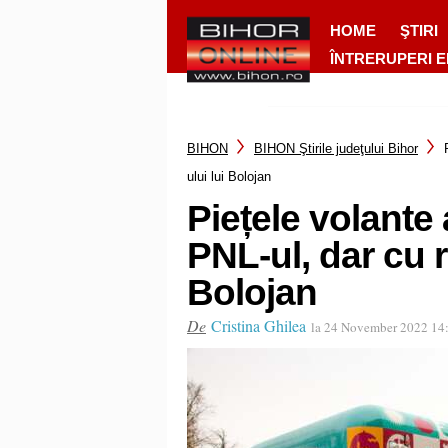
HOME
ŞTIRI
ÎNTRERUPERI 
BIHON
BIHON Ştirile judeţului Bihor
ului lui Bolojan
Piețele volante 
PNL-ul, dar cu r
Bolojan
De
Cristina Ghilea
la 24 November 2022 14