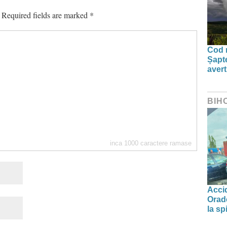
Required fields are marked
*
Cod r
Șapte
aver
BIH
inca
1000
caractere ramase
Accid
Orade
la spi