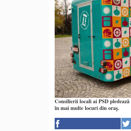
Consilierii locali ai PSD pledează
în mai multe locuri din oraș.