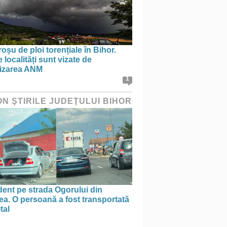
oșu de ploi torențiale în Bihor.
 localități sunt vizate de
tizarea ANM
1
ON ŞTIRILE JUDEŢULUI BIHOR
ent pe strada Ogorului din
a. O persoană a fost transportată
tal