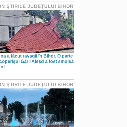
ON ŞTIRILE JUDEŢULUI BIHOR
na a făcut ravagii în Bihor. O parte
coperișul Gării Aleșd a fost smulsă
ânt
ON ŞTIRILE JUDEŢULUI BIHOR