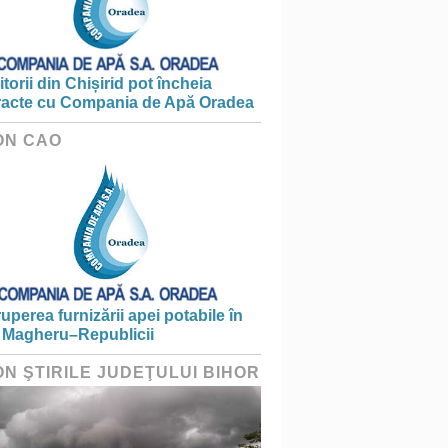
torii din Chișirid pot încheia
racte cu Compania de Apă Oradea
ON CAO
ruperea furnizării apei potabile în
 Magheru–Republicii
ON ŞTIRILE JUDEŢULUI BIHOR