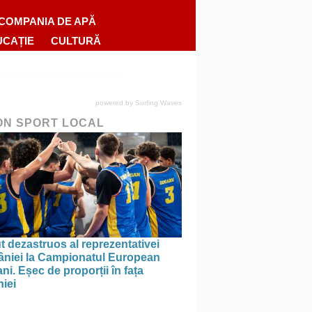
COMPANIA DE APĂ
UCAȚIE
CULTURĂ
powered by
Surfing Waves
ON SPORT LOCAL
 dezastruos al reprezentativei
niei la Campionatul European
ni. Eșec de proporții în fața
iei