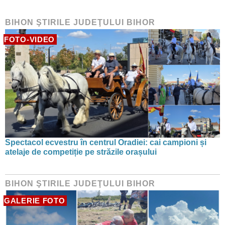
BIHON ŞTIRILE JUDEŢULUI BIHOR
FOTO-VIDEO
Spectacol ecvestru în centrul Oradiei: cai campioni și
atelaje de competiție pe străzile orașului
BIHON ŞTIRILE JUDEŢULUI BIHOR
GALERIE FOTO