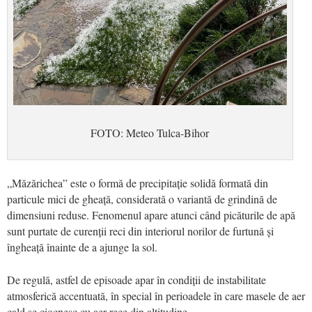
FOTO: Meteo Tulca-Bihor
„Măzărichea” este o formă de precipitație solidă formată din
particule mici de gheață, considerată o variantă de grindină de
dimensiuni reduse. Fenomenul apare atunci când picăturile de apă
sunt purtate de curenții reci din interiorul norilor de furtună și
îngheață înainte de a ajunge la sol.
De regulă, astfel de episoade apar în condiții de instabilitate
atmosferică accentuată, în special în perioadele în care masele de aer
cald se ciocnesc cu aer rece din altitudine.