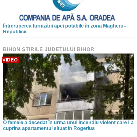
Întreruperea furnizării apei potabile în zona Magheru–
Republicii
BIHON ŞTIRILE JUDEŢULUI BIHOR
VIDEO
O femeie a decedat în urma unui incendiu violent care i-a
cuprins apartamentul situat în Rogerius