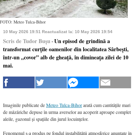
FOTO: Meteo Tulca-Bihor
10 May 2026 19:51
Reactualizat la:
10 May 2026 19:54
Scris de Tudor Bușu
Un episod de grindină a
-
transformat curțile oamenilor din localitatea Sârbești,
într-un „covor” alb de gheață, în dimineața zilei de 10
mai.
Imaginile publicate de
Meteo Tulca-Bihor
arată cum cantitățile mari
de măzăriche depuse în urma averselor au acoperit aproape complet
aleile, gazonul și spațiile din jurul locuințelor.
Fenomenul s-a produs pe fondul instabilității atmosferice anunțate în