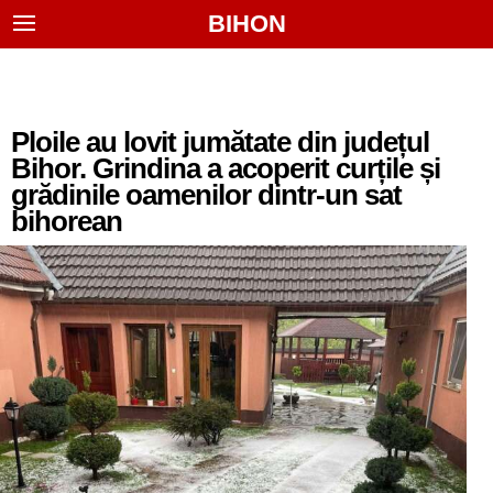
BIHON
Ploile au lovit jumătate din județul
Bihor. Grindina a acoperit curțile și
grădinile oamenilor dintr-un sat
bihorean