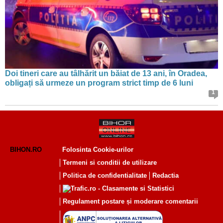
Doi tineri care au tâlhărit un băiat de 13 ani, în Oradea,
obligați să urmeze un program strict timp de 6 luni
1
BIHON.RO
Folosinta Cookie-urilor
Termeni si conditii de utilizare
Politica de confidentialitate
Redactia
Regulament postare și moderare comentarii