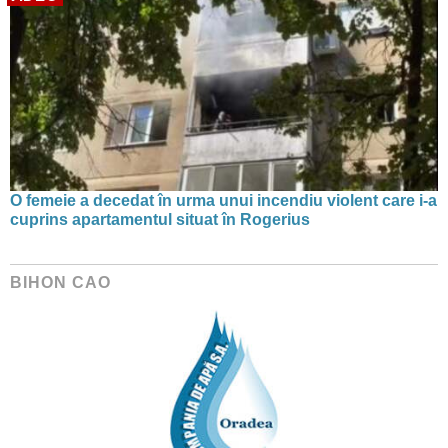
O femeie a decedat în urma unui incendiu violent care i-a
cuprins apartamentul situat în Rogerius
BIHON CAO