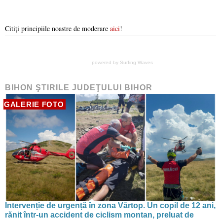
Citiți principiile noastre de moderare
aici
!
powered by
Surfing Waves
BIHON ŞTIRILE JUDEŢULUI BIHOR
GALERIE FOTO
Intervenție de urgență în zona Vârtop. Un copil de 12 ani,
rănit într-un accident de ciclism montan, preluat de