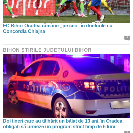
FC Bihor Oradea rămâne „pe sec” în duelurile cu
Concordia Chiajna
1
BIHON ŞTIRILE JUDEŢULUI BIHOR
Doi tineri care au tâlhărit un băiat de 13 ani, în Oradea,
obligați să urmeze un program strict timp de 6 luni
1