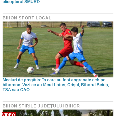
elicopterul SMURD
BIHON SPORT LOCAL
Meciuri de pregătire în care au fost angrenate echipe
bihorene. Vezi ce au făcut Lotus, Crișul, Bihorul Beiuș,
TSA sau CAO
BIHON ŞTIRILE JUDEŢULUI BIHOR
VIDEO