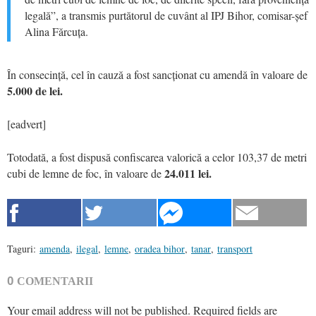
legală”, a transmis purtătorul de cuvânt al IPJ Bihor, comisar-șef
Alina Fărcuța.
În consecință, cel în cauză a fost sancționat cu amendă în valoare de
5.000 de lei.
[eadvert]
Totodată, a fost dispusă confiscarea valorică a celor 103,37 de metri
24.011 lei.
cubi de lemne de foc, în valoare de
Taguri:
amenda
,
ilegal
,
lemne
,
oradea bihor
,
tanar
,
transport
0
COMENTARII
Your email address will not be published.
Required fields are