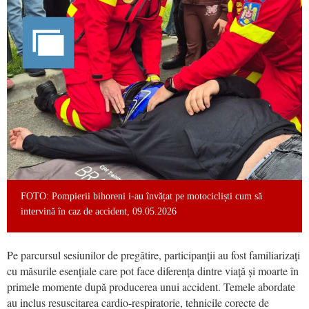
FOTO: Pompierii bihoreni i-au învățat pe motocicliști cum să
intervină în caz de accident, 09.05.2026
Pe parcursul sesiunilor de pregătire, participanții au fost familiarizați
cu măsurile esențiale care pot face diferența dintre viață și moarte în
primele momente după producerea unui accident. Temele abordate
au inclus resuscitarea cardio-respiratorie, tehnicile corecte de