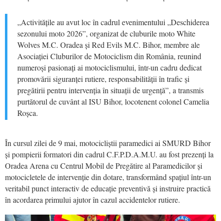
„Activitățile au avut loc în cadrul evenimentului „Deschiderea
sezonului moto 2026”, organizat de cluburile moto White
Wolves M.C. Oradea și Red Evils M.C. Bihor, membre ale
Asociației Cluburilor de Motociclism din România, reunind
numeroși pasionați ai motociclismului, într-un cadru dedicat
promovării siguranței rutiere, responsabilității în trafic și
pregătirii pentru intervenția în situații de urgență”, a transmis
purtătorul de cuvânt al ISU Bihor, locotenent colonel Camelia
Roșca.
În
cursul zilei de 9 mai, motocicliștii paramedici ai SMURD Bihor
și pompierii formatori din cadrul C.F.P.D.A.M.U. au fost prezenți la
Oradea Arena cu Centrul Mobil de Pregătire al Paramedicilor și
motocicletele de intervenție din dotare, transformând spațiul într-un
veritabil punct interactiv de educație preventivă și instruire practică
în acordarea primului ajutor în cazul accidentelor rutiere.