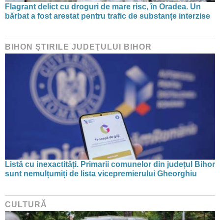
Flagrant delict cu droguri de mare risc, în Oradea. Un
bărbat a fost arestat pentru trafic de substanțe interzise
BIHON ŞTIRILE JUDEŢULUI BIHOR
Listă cu inexactități. Primarii comunelor din județul Bihor
sunt nemulțumiți de lista vicepremierului Gheorghiu
CULTURĂ