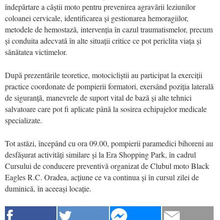
îndepărtare a căștii moto pentru prevenirea agravării leziunilor
coloanei cervicale, identificarea și gestionarea hemoragiilor,
metodele de hemostază, intervenția în cazul traumatismelor, precum
și conduita adecvată în alte situații critice ce pot periclita viața și
sănătatea victimelor.
După prezentările teoretice, motocicliștii au participat la exerciții
practice coordonate de pompierii formatori, exersând poziția laterală
de siguranță, manevrele de suport vital de bază și alte tehnici
salvatoare care pot fi aplicate până la sosirea echipajelor medicale
specializate.
Tot astăzi, începând cu ora 09.00, pompierii paramedici bihoreni au
desfășurat activități similare și la Era Shopping Park, în cadrul
Cursului de conducere preventivă organizat de Clubul moto Black
Eagles R.C. Oradea, acțiune ce va continua și în cursul zilei de
duminică, în aceeași locație.