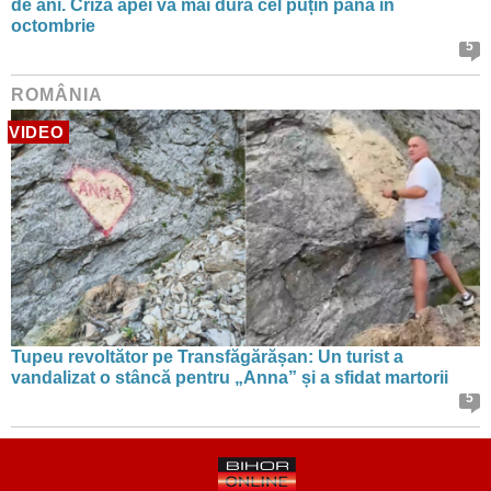
de ani. Criza apei va mai dura cel puțin până în
octombrie
5
ROMÂNIA
VIDEO
Tupeu revoltător pe Transfăgărășan: Un turist a
vandalizat o stâncă pentru „Anna” și a sfidat martorii
5