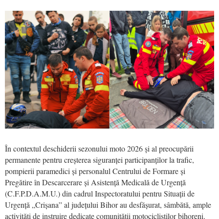
În contextul deschiderii sezonului moto 2026 și al preocupării
permanente pentru creșterea siguranței participanților la trafic,
pompierii paramedici și personalul Centrului de Formare și
Pregătire în Descarcerare și Asistență Medicală de Urgență
(C.F.P.D.A.M.U.) din cadrul Inspectoratului pentru Situații de
Urgență „Crișana” al județului Bihor au desfășurat, sâmbătă, ample
activități de instruire dedicate comunității motocicliștilor bihoreni.