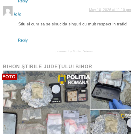
Reply
May 10, 2026 at 11:10 pm
ioio
Stiu ei cum sa se sinucida singuri cu mult respect in trafic!
Reply
powered by
Surfing Waves
BIHON ŞTIRILE JUDEŢULUI BIHOR
FOTO