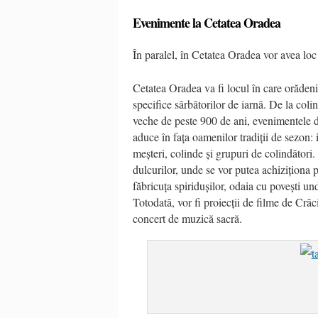
Evenimente la Cetatea Oradea
În paralel, în Cetatea Oradea vor avea lo
Cetatea Oradea va fi locul în care orădenii 
specifice sărbătorilor de iarnă. De la colind
veche de peste 900 de ani, evenimentele d
aduce în fața oamenilor tradiții de sezon: i
meșteri, colinde și grupuri de colindători.
dulcurilor, unde se vor putea achiziționa 
făbricuța spiridușilor, odaia cu povești und
Totodată, vor fi proiecții de filme de Cră
concert de muzică sacră.