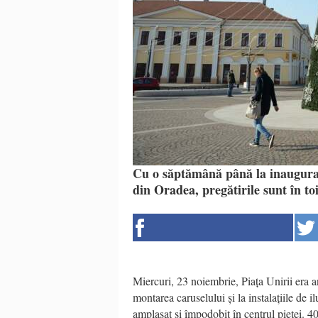
Cu o săptămână până la inaugurar
din Oradea, pregătirile sunt în to
Miercuri, 23 noiembrie, Piața Unirii era a
montarea caruselului și la instalațiile de i
amplasat și împodobit în centrul pieței. 4