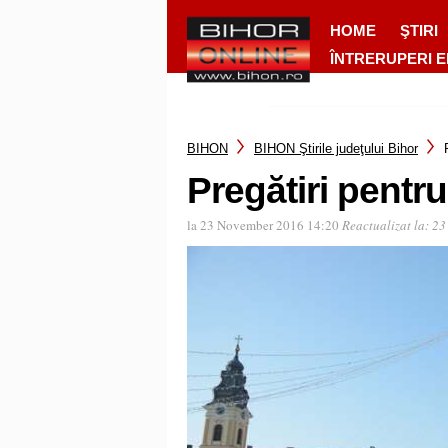
HOME
ŞTIRI
ÎNTRERUPERI 
BIHON
BIHON Ştirile judeţului Bihor
Pregătiri pentr
la 23 November 2016 14:20
Reactualizat la:
23