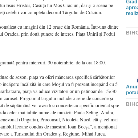
Grădi
lui Iisus Hristos, Căsuța lui Moș Crăciun, dar și o scenă pe
aproa
reți celebri vor completa decorul Târgului de Crăciun.
reali
sonalizat cu imagini din 12 orașe din România. Într-una dintre
BIH
iul Oradea, prin două puncte de interes, Piața Unirii și Podul
gramată pentru miercuri, 30 noiembrie, de la ora 18:00.
duse de sezon, piața va oferi mâncarea specifică sărbătorilor
 o încăpere încălzită în care Moșul va fi prezent începând cu 5
Anunț
sărbătoare, piața va aduce vizitatorilor un patinoar de 15×30
potab
un carusel. Programul târgului include o serie de concerte și
BIH
rșit de săptămână vor avea loc concerte cu specific orientat spre
 gazda celor mai iubite nume ale muzicii: Paula Seling, Andra,
nevonat (Ungaria), Proconsul, Nicoleta Nucă, cât și cel mai
nsamblul Icoane condus de maestrul Ioan Bocșa”, a menționat
movare a Turismului din Oradea și Regiune, Mihai Jurca.