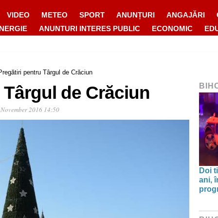
VIDEO
METEO
SPORT
ANUNȚURI
ANGAJĂRI
ENERGIE
ANUNTURI INTERES PUBLIC
ECONOMIC
ED
Pregătiri pentru Târgul de Crăciun
BIH
u Târgul de Crăciun
 November 2016 14:50
Doi t
ani, 
progr