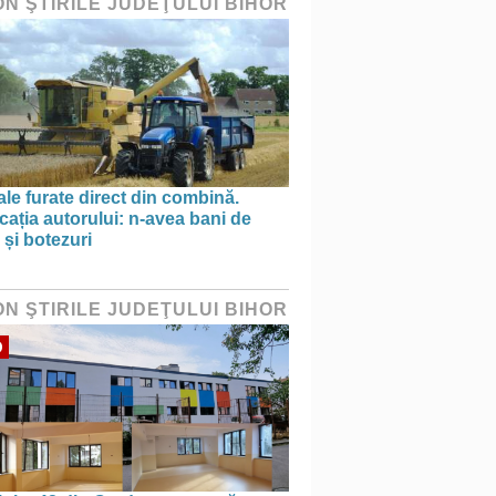
ON ŞTIRILE JUDEŢULUI BIHOR
le furate direct din combină.
cația autorului: n-avea bani de
 și botezuri
ON ŞTIRILE JUDEŢULUI BIHOR
O