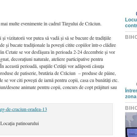
Locui
c mai multe evenimente în cadrul Târgului de Crăciun.
cont
și vizitatorii vor putea să vadă și să se bucure de tradițiile
BIH
e și bucate tradiționale la povești citite copiilor într-o clădire
in Cetate se vor desfășura în perioada 2-24 decembrie și vor
gnat, decorațiuni naturale, ateliere participative pentru
 În această perioadă, spațiile Cetății vor adăposti căsuța
produse de patiserie, brutăria de Crăciun – produse de pâine,
e se vor citi povești de iarnă pentru copii, casa cu bunătăți etc.
ciun/desene animate pentru copii, concurs de copt prăjituri sau
Între
zona
BIH
Locația patinoarului