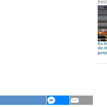
BIH
Au în
din H
gospo