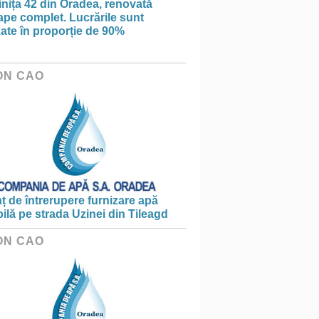
nița 42 din Oradea, renovată
pe complet. Lucrările sunt
zate în proporție de 90%
ON CAO
 de întrerupere furnizare apă
ilă pe strada Uzinei din Tileagd
ON CAO