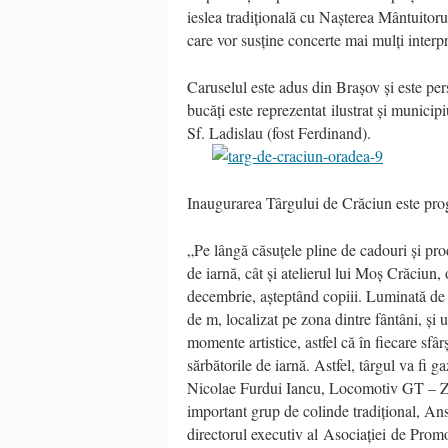
ieslea tradițională cu Nașterea Mântuitoru
care vor susține concerte mai mulți interp
Caruselul este adus din Brașov și este per
bucăți este reprezentat ilustrat și municip
Sf. Ladislau (fost Ferdinand).
Inaugurarea Târgului de Crăciun este pro
„Pe lângă căsuțele pline de cadouri și pro
de iarnă, cât și atelierul lui Moș Crăciun,
decembrie, așteptând copiii. Luminată de 
de m, localizat pe zona dintre fântâni, și 
momente artistice, astfel că în fiecare sfâ
sărbătorile de iarnă. Astfel, târgul va fi
Nicolae Furdui Iancu, Locomotiv GT – Ze
important grup de colinde tradițional, A
directorul executiv al Asociației de Pro