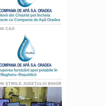
torii din Chișirid pot încheia
racte cu Compania de Apă Oradea
ON CAO
ruperea furnizării apei potabile în
 Magheru–Republicii
ON ŞTIRILE JUDEŢULUI BIHOR