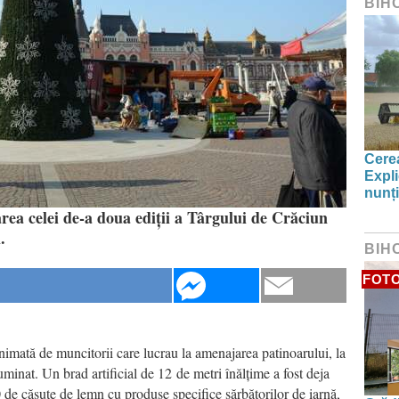
BIH
Cerea
Expli
nunți
ea celei de-a doua ediții a Târgului de Crăciun
i.
BIH
FOT
nimată de muncitorii care lucrau la amenajarea patinoarului, la
luminat. Un brad artificial de 12 de metri înălțime a fost deja
0 de căsuțe de lemn cu produse specifice sărbătorilor de iarnă,