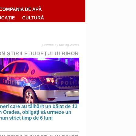
COMPANIA DE APĂ
UCAȚIE
CULTURĂ
powered by
Surfing Waves
ON ŞTIRILE JUDEŢULUI BIHOR
ineri care au tâlhărit un băiat de 13
în Oradea, obligați să urmeze un
am strict timp de 6 luni