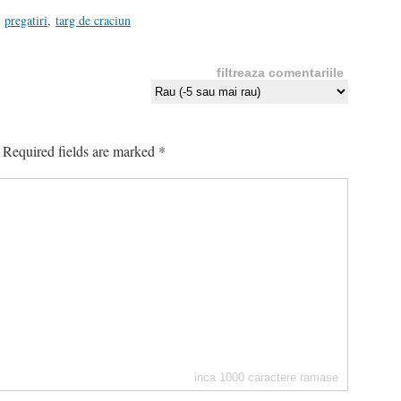
pregatiri
,
targ de craciun
filtreaza comentariile
Required fields are marked
*
inca
1000
caractere ramase