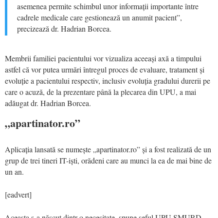
asemenea permite schimbul unor informații importante între
cadrele medicale care gestionează un anumit pacient”,
precizează dr. Hadrian Borcea.
Membrii familiei pacientului vor vizualiza aceeași axă a timpului
astfel că vor putea urmări întregul proces de evaluare, tratament și
evoluție a pacientului respectiv, inclusiv evoluția gradului durerii pe
care o acuză, de la prezentare până la plecarea din UPU, a mai
adăugat dr. Hadrian Borcea.
„apartinator.ro”
Aplicația lansată se numește „apartinator.ro” și a fost realizată de un
grup de trei tineri IT-iști, orădeni care au munci la ea de mai bine de
un an.
[eadvert]
Aceasta s-a născut dintr-o necesitate, spune șeful UPU SMURD