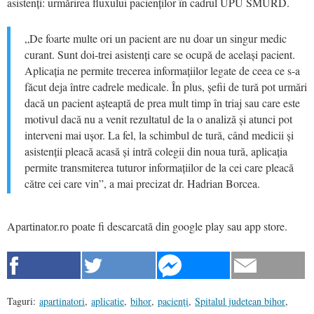
asistenți: urmărirea fluxului pacienților în cadrul UPU SMURD.
„De foarte multe ori un pacient are nu doar un singur medic
curant. Sunt doi-trei asistenți care se ocupă de același pacient.
Aplicația ne permite trecerea informațiilor legate de ceea ce s-a
făcut deja între cadrele medicale. În plus, șefii de tură pot urmări
dacă un pacient așteaptă de prea mult timp în triaj sau care este
motivul dacă nu a venit rezultatul de la o analiză și atunci pot
interveni mai ușor. La fel, la schimbul de tură, când medicii și
asistenții pleacă acasă și intră colegii din noua tură, aplicația
permite transmiterea tuturor informațiilor de la cei care pleacă
către cei care vin”, a mai precizat dr. Hadrian Borcea.
Apartinator.ro poate fi descarcată din google play sau app store.
Taguri:
apartinatori
,
aplicatie
,
bihor
,
pacienţi
,
Spitalul judetean bihor
,