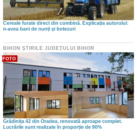
Cereale furate direct din combină. Explicația autorului:
n-avea bani de nunți și botezuri
BIHON ŞTIRILE JUDEŢULUI BIHOR
FOTO
Grădinița 42 din Oradea, renovată aproape complet.
Lucrările sunt realizate în proporție de 90%