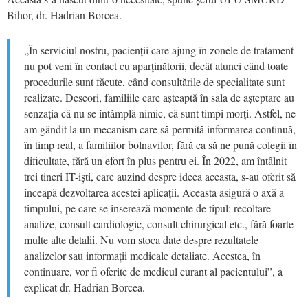
Bihor, dr. Hadrian Borcea.
„În serviciul nostru, pacienții care ajung în zonele de tratament
nu pot veni în contact cu aparținătorii, decât atunci când toate
procedurile sunt făcute, când consultările de specialitate sunt
realizate. Deseori, familiile care așteaptă în sala de așteptare au
senzația că nu se întâmplă nimic, că sunt timpi morți. Astfel, ne-
am gândit la un mecanism care să permită informarea continuă,
în timp real, a familiilor bolnavilor, fără ca să ne pună colegii în
dificultate, fără un efort în plus pentru ei. În 2022, am întâlnit
trei tineri IT-iști, care auzind despre ideea aceasta, s-au oferit să
înceapă dezvoltarea acestei aplicații. Aceasta asigură o axă a
timpului, pe care se inserează momente de tipul: recoltare
analize, consult cardiologic, consult chirurgical etc., fără foarte
multe alte detalii. Nu vom stoca date despre rezultatele
analizelor sau informații medicale detaliate. Acestea, în
continuare, vor fi oferite de medicul curant al pacientului”, a
explicat dr. Hadrian Borcea.