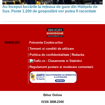
Au început lucrările la rețeaua de gaze din Hidișelu de
Sus. Peste 1.200 de gospodării vor putea fi racordate
BIHON.RO
Folosinta Cookie-urilor
Termeni si conditii de utilizare
Politica de confidentialitate
Redactia
Regulament postare și moderare comentarii
Bihor Online
ISSN 3008-234X