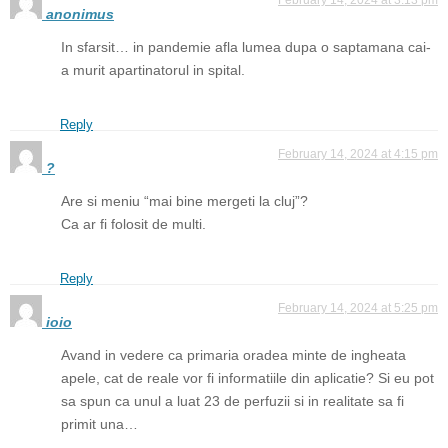
anonimus
In sfarsit… in pandemie afla lumea dupa o saptamana cai-
a murit apartinatorul in spital.
Reply
February 14, 2024 at 4:15 pm
?
Are si meniu “mai bine mergeti la cluj”?
Ca ar fi folosit de multi.
Reply
February 14, 2024 at 5:25 pm
ioio
Avand in vedere ca primaria oradea minte de ingheata
apele, cat de reale vor fi informatiile din aplicatie? Si eu pot
sa spun ca unul a luat 23 de perfuzii si in realitate sa fi
primit una…