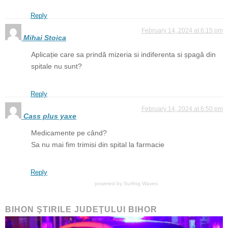
Reply
February 14, 2024 at 6:15 pm
Mihai Stoica
Aplicație care sa prindă mizeria si indiferenta si șpagă din
spitale nu sunt?
Reply
February 14, 2024 at 6:50 pm
Cass plus yaxe
Medicamente pe când?
Sa nu mai fim trimisi din spital la farmacie
Reply
powered by
Surfing Waves
BIHON ŞTIRILE JUDEŢULUI BIHOR