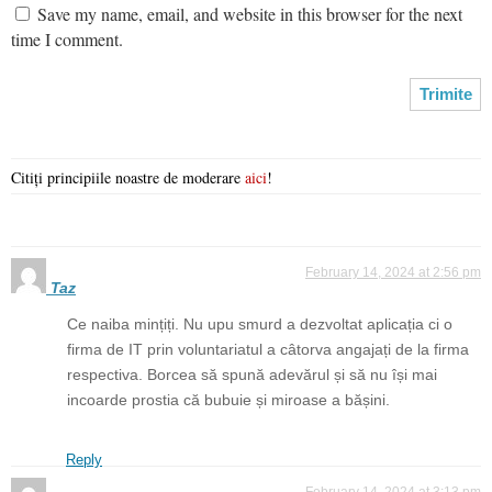
Save my name, email, and website in this browser for the next
time I comment.
Citiți principiile noastre de moderare
aici
!
February 14, 2024 at 2:56 pm
Taz
Ce naiba mințiți. Nu upu smurd a dezvoltat aplicația ci o
firma de IT prin voluntariatul a câtorva angajați de la firma
respectiva. Borcea să spună adevărul și să nu își mai
incoarde prostia că bubuie și miroase a bășini.
Reply
February 14, 2024 at 3:13 pm