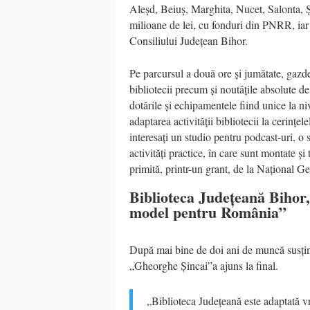
Aleșd, Beiuș, Marghita, Nucet, Salonta, Șt
milioane de lei, cu fonduri din PNRR, iar
Consiliului Județean Bihor.
Pe parcursul a două ore și jumătate, gazde
bibliotecii precum și noutățile absolute de c
dotările și echipamentele fiind unice la ni
adaptarea activității bibliotecii la cerințe
interesați un studio pentru podcast-uri, o
activități practice, în care sunt montate ș
primită, printr-un grant, de la Național G
Biblioteca Județeană Bihor
model pentru România”
După mai bine de doi ani de muncă susțin
„Gheorghe Șincai”a ajuns la final.
„Biblioteca Județeană este adaptată vr