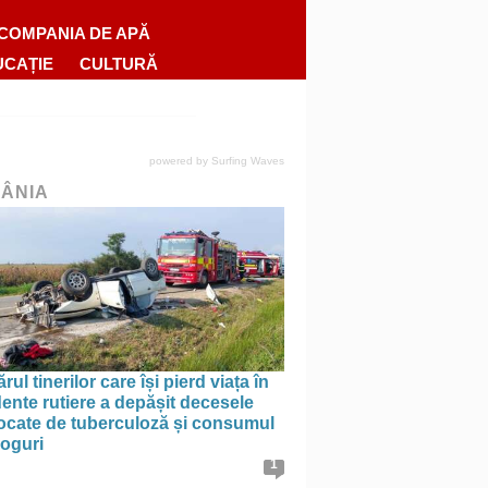
COMPANIA DE APĂ
UCAȚIE
CULTURĂ
powered by
Surfing Waves
ÂNIA
ul tinerilor care își pierd viața în
ente rutiere a depășit decesele
ocate de tuberculoză și consumul
roguri
1