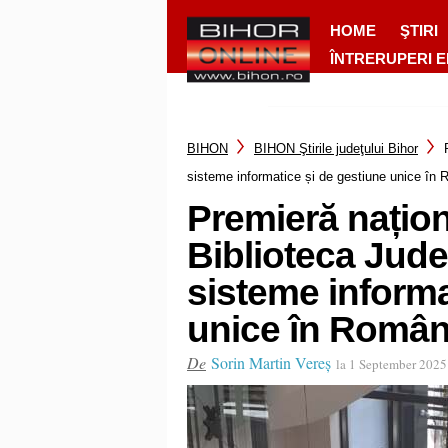
HOME
ŞTIRI
ÎNTRERUPERI 
BIHON
BIHON Ştirile judeţului Bihor
sisteme informatice și de gestiune unice în
Premieră națion
Biblioteca Jud
sisteme informa
unice în Român
De
Sorin Martin Vereș
la 1 September 2025