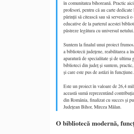
în comunitatea bihoreană. Practic aici
profesori, pentru că au carte dedicate 
părinții să citească sau să servească o 
educative de la parterul acestei bibliot
păstreze legătura cu universul netului.
Suntem la finalul unui proiect frumos,
a bibliotecii județene, reabilitarea a 
aparatură de specialitate și de ultima
biblioteci din județ și suntem, practic
și care este pus de astăzi în funcțiune.
Este un proiect în valoare de 26,4 mi
această sumă reprezentând contribuția 
din România, finalizat cu succes și pu
Județean Bihor, Mircea Mălan.
O bibliotecă modernă, funcț