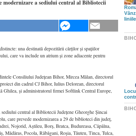
de modernizare a sediului central al Bibliotecii
Român
Vânză
linii
BIH
stincte: una destinată depozitării cărților și spațiilor
icului, care va include un atrium și zone adiacente pentru
edintele Consiliului Județean Bihor, Mircea Mălan, directorul
proiect din cadrul CJ Bihor, Iulius Delorean, directorul
lă Ghilea, și administratorul firmei Softlink Central Europe,
Locui
cont
BIH
 sediului central al Bibliotecii Județene Gheorghe Șincai
plu, care prevede modernizarea a 29 de biblioteci din județ,
andrei, Nojorid, Aștileu, Borș, Bratca, Budureasa, Căpâlna,
niș, Mădăras, Pocola, Răbăgani, Roșia, Tăuteu, Tinca, Tulca,