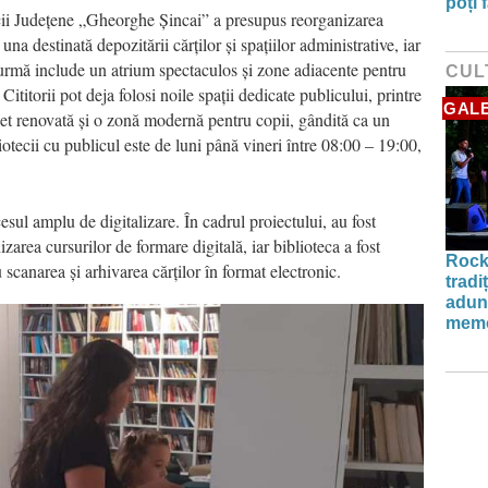
poți 
ecii Județene „Gheorghe Șincai” a presupus reorganizarea
una destinată depozitării cărților și spațiilor administrative, iar
 urmă include un atrium spectaculos și zone adiacente pentru
CUL
 Cititorii pot deja folosi noile spații dedicate publicului, printre
GALE
et renovată și o zonă modernă pentru copii, gândită ca un
iotecii cu publicul este de luni până vineri între 08:00 – 19:00,
cesul amplu de digitalizare. În cadrul proiectului, au fost
izarea cursurilor de formare digitală, iar biblioteca a fost
Rock
canarea și arhivarea cărților în format electronic.
tradi
aduna
memo