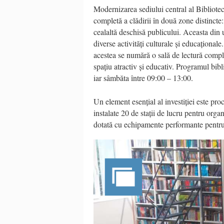
Modernizarea sediului central al Bibliot
completă a clădirii în două zone distincte: 
cealaltă deschisă publicului. Aceasta din
diverse activități culturale și educaționale.
acestea se numără o sală de lectură compl
spațiu atractiv și educativ. Programul bibl
iar sâmbăta între 09:00 – 13:00.
Un element esențial al investiției este pro
instalate 20 de stații de lucru pentru organ
dotată cu echipamente performante pentru s