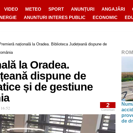
VIDEO
METEO
SPORT
ANUNȚURI
ANGAJĂRI
ENERGIE
ANUNTURI INTERES PUBLIC
ECONOMIC
ED
Premieră națională la Oradea. Biblioteca Județeană dispune de
ROM
 România
ală la Oradea.
ețeană dispune de
tice și de gestiune
ia
Număr
2
 16:52
accid
Comentarii
prov
de d