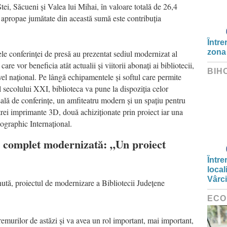
ei, Săcueni și Valea lui Mihai, în valoare totală de 26,4
 apropae jumătate din această sumă este contribuția
Între
zona
le conferinței de presă au prezentat sediul modernizat al
are vor beneficia atât actualii și viitorii abonați ai bibliotecii,
BIH
vel național. Pe lângă echipamentele și softul care permite
lel secolului XXI, biblioteca va pune la dispoziția celor
 sală de conferințe, un amfiteatru modern și un spațiu pentru
i trei imprimante 3D, două achiziționate prin proiect iar una
eographic Internațional.
, complet modernizată: „Un proiect
Între
local
Vârc
ută, proiectul de modernizare a Bibliotecii Județene
ECO
emurilor de astăzi și va avea un rol important, mai important,