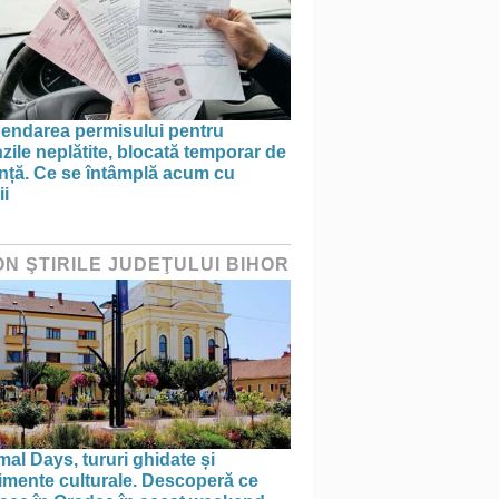
endarea permisului pentru
ile neplătite, blocată temporar de
anță. Ce se întâmplă acum cu
ii
ON ŞTIRILE JUDEŢULUI BIHOR
al Days, tururi ghidate și
imente culturale. Descoperă ce