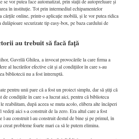
te se vor putea face automatizat, prin stații de autopreluare și
area în instituție. Tot prin intermediul echipamentelor
 cărțile online, printr-o aplicație mobilă, și le vor putea ridica
n dulăpioare securizate tip easy-box, pe baza cardului de
torii au trebuit să facă față
hor, Gavrilă Ghilea, a invocat provocările la care firma a
ere al lucrărilor efective cât și al condițiilor în care s-au
ea bibliotecii nu a fost întreruptă.
e pentru unii pare că a fost un proiect simplu, dar să știți că
 de condițiile în care s-a lucrat aici, pentru că biblioteca
 le reabilitam, după aceea se muta acolo, elibera alte încăperi
 vedeți aici s-a construit de la zero. Era altul care a fost
 l-au construit l-au construit destul de bine și pe primul, în
au creat probleme foarte mari ca să le putem elimina.