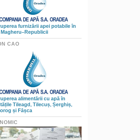
ruperea furnizării apei potabile în
 Magheru–Republicii
ON CAO
ruperea alimentării cu apă în
itățile Tileagd, Tilecuș, Șerghiș,
iorog și Fâșca
NOMIC