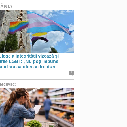
ÂNIA
lege a integrității vizează și
urile LGBT: „Nu poți impune
ații fără să oferi și drepturi”
1
NOMIC