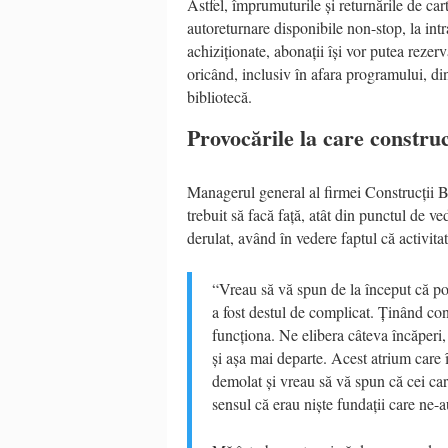
Astfel, împrumuturile și returnările de car
autoreturnare disponibile non-stop, la intr
achiziționate, abonații își vor putea rezerva
oricând, inclusiv în afara programului, di
bibliotecă.
Provocările la care construc
Managerul general al firmei Construcții Bi
trebuit să facă față, atât din punctul de ved
derulat, având în vedere faptul că activitat
“Vreau să vă spun de la început că poat
a fost destul de complicat. Ținând cont
funcționa. Ne elibera câteva încăperi,
și așa mai departe. Acest atrium care îl
demolat și vreau să vă spun că cei care
sensul că erau niște fundații care ne-