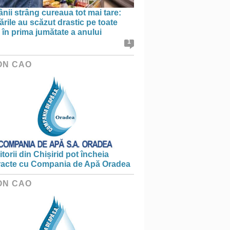
ii strâng cureaua tot mai tare:
rile au scăzut drastic pe toate
le în prima jumătate a anului
1
ON CAO
torii din Chișirid pot încheia
racte cu Compania de Apă Oradea
ON CAO