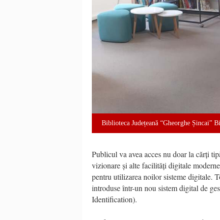
Biblioteca Județeană “Gheorghe Șincai” B
Publicul va avea acces nu doar la cărți tipă
vizionare și alte facilități digitale modern
pentru utilizarea noilor sisteme digitale. 
introduse într-un nou sistem digital de g
Identification).