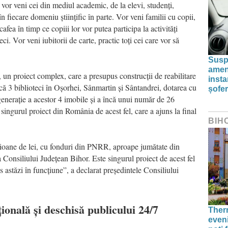
 vor veni cei din mediul academic, de la elevi, studenți,
în fiecare domeniu științific în parte. Vor veni familii cu copii,
cafea în timp ce copiii lor vor putea participa la activități
eci. Vor veni iubitorii de carte, practic toți cei care vor să
Susp
amenz
 un proiect complex, care a presupus construcții de reabilitare
inst
încă 3 biblioteci în Oșorhei, Sânmartin și Sântandrei, dotarea cu
șofer
 generație a acestor 4 imobile și a încă unui număr de 26
, singurul proiect din România de acest fel, care a ajuns la final
BIH
lioane de lei, cu fonduri din PNRR, aproape jumătate din
Consiliului Județean Bihor. Este singurul proiect de acest fel
s astăzi în funcțiune”, a declarat președintele Consiliului
ională și deschisă publicului 24/7
Therm
even