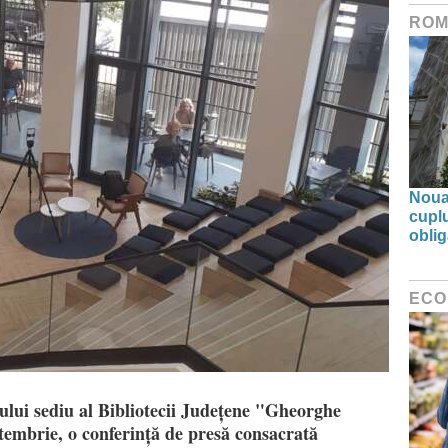
ROM
Noua 
cupl
oblig
ECO
ului sediu al Bibliotecii Județene "Gheorghe
ptembrie, o conferință de presă consacrată