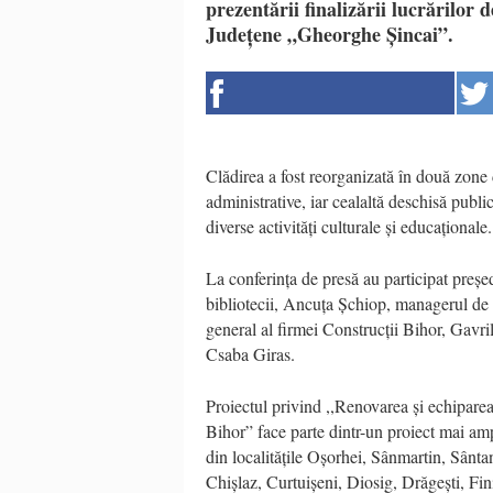
prezentării finalizării lucrărilor 
Județene „Gheorghe Șincai”.
Clădirea a fost reorganizată în două zone di
administrative, iar cealaltă deschisă publ
diverse activități culturale și educaționale.
La conferința de presă au participat preș
bibliotecii, Ancuța Șchiop, managerul de 
general al firmei Construcții Bihor, Gavri
Csaba Giras.
Proiectul privind ,,Renovarea și echiparea
Bihor” face parte dintr-un proiect mai am
din localitățile Oșorhei, Sânmartin, Sânt
Chișlaz, Curtuișeni, Diosig, Drăgești, Fi