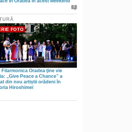
face în Oradea în acest weekend
1
TURĂ
RIE FOTO
 Filarmonica Oradea ţine vie
ția: „Give Peace a Chance” a
t din nou artiștii orădeni în
ria Hiroshimei