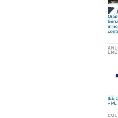
Orăde
Berc
minor
contr
ANU
ENE
IEE 1
+ PL 
CUL