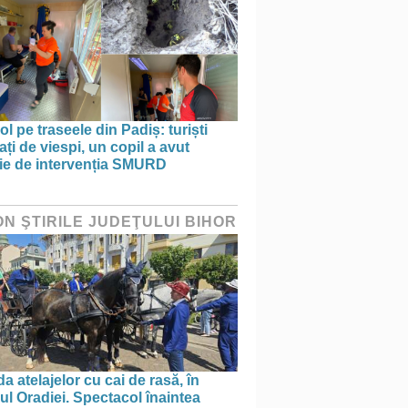
ol pe traseele din Padiș: turiști
ați de viespi, un copil a avut
ie de intervenția SMURD
ON ŞTIRILE JUDEŢULUI BIHOR
a atelajelor cu cai de rasă, în
ul Oradiei. Spectacol înaintea