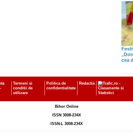
Festi
„Dor
cea d
nta
Termeni si
Politica de
Redactia
-
conditii de
confidentialitate
utilizare
Bihor Online
ISSN 3008-234X
ISSN-L 3008-234X