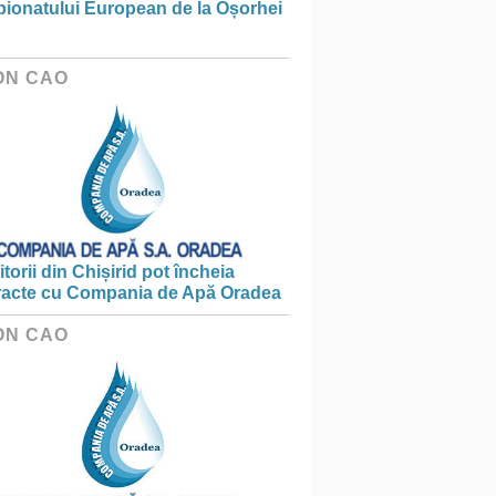
ionatului European de la Oșorhei
ON CAO
torii din Chișirid pot încheia
racte cu Compania de Apă Oradea
ON CAO