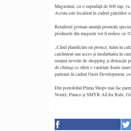
Magazinul, cu o suprafață de 600 mp, va f
Acesta este localizat în cadrul galeriilo
Retailerul german anunță promoții speciale
produsele din magazin vor fi reduse cu 1
„Când planificăm un proiect, luăm în cal
catchment sau acces și modalitatea în care 
susțină nevoile de shopping și distracție
de chiriași ce oferă o varietate foarte mare
partener în cadrul Oasis Development, co
Din portofoliul Prima Shops mai fac pa
Noriel, Flanco și SMYK All for Kids, 