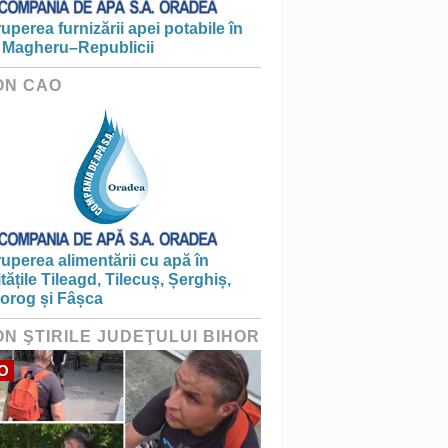
ruperea furnizării apei potabile în
 Magheru–Republicii
ON CAO
ruperea alimentării cu apă în
itățile Tileagd, Tilecuș, Șerghiș,
iorog și Fâșca
ON ŞTIRILE JUDEŢULUI BIHOR
O