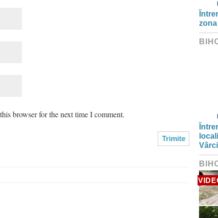
Între
zona
BIH
his browser for the next time I comment.
Între
local
Vârc
BIH
VIDE