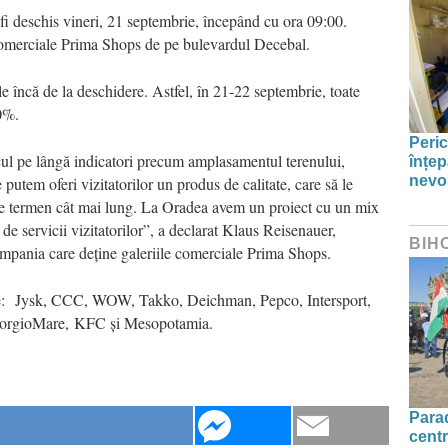
i deschis vineri, 21 septembrie, începând cu ora 09:00.
r comerciale Prima Shops de pe bulevardul Decebal.
 încă de la deschidere. Astfel, în 21-22 septembrie, toate
0%.
Peric
cul pe lângă indicatori precum amplasamentul terenului,
înțep
nevo
putem oferi vizitatorilor un produs de calitate, care să le
 pe termen cât mai lung. La Oradea avem un proiect cu un mix
 de servicii vizitatorilor”, a declarat Klaus Reisenauer,
BIH
mpania care deține galeriile comerciale Prima Shops.
rte: Jysk, CCC, WOW, Takko, Deichman, Pepco, Intersport,
GiorgioMare, KFC și Mesopotamia.
Parad
centr