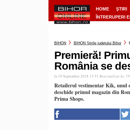
HOME
ŞTIRI
ÎNTRERUPERI 
BIHON
BIHON Ştirile judeţului Bihor
Premieră! Prim
România se des
la 19 September 2018 13:51
Reactualizat la:
19
Retailerul vestimentar Kik, unul
deschide primul magazin din Româ
Prima Shops.