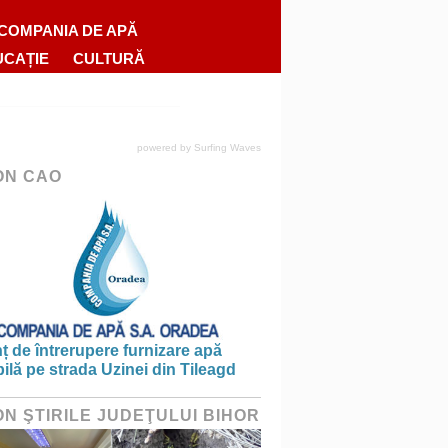
COMPANIA DE APĂ
UCAȚIE
CULTURĂ
powered by
Surfing Waves
ON CAO
 de întrerupere furnizare apă
ilă pe strada Uzinei din Tileagd
ON ŞTIRILE JUDEŢULUI BIHOR