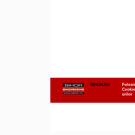
BIHON.RO
Folosi
Cookie
urilor