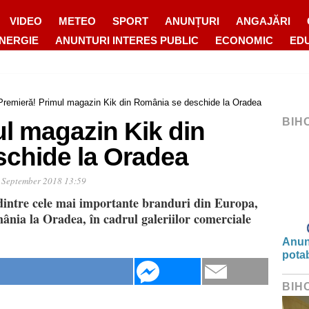
VIDEO
METEO
SPORT
ANUNȚURI
ANGAJĂRI
ENERGIE
ANUNTURI INTERES PUBLIC
ECONOMIC
ED
Premieră! Primul magazin Kik din România se deschide la Oradea
BIH
ul magazin Kik din
chide la Oradea
 September 2018 13:59
 dintre cele mai importante branduri din Europa,
nia la Oradea, în cadrul galeriilor comerciale
Anunț
potab
BIH