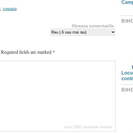
Camp
s
,
romania
BIH
filtreaza comentariile
Required fields are marked
*
Locui
cont
BIH
inca
1000
caractere ramase