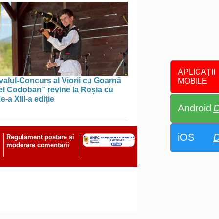
APLICAȚII
valul-Concurs al Viorii cu Goarnă
MOBILE
el Codoban” revine la Roșia cu
e-a XIII-a ediție
Android
D
iOS
D
Regulament postare și
moderare comentarii