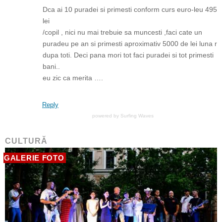
Dca ai 10 puradei si primesti conform curs euro-leu 495
lei
/copil , nici nu mai trebuie sa muncesti ,faci cate un
puradeu pe an si primesti aproximativ 5000 de lei luna r
dupa toti. Deci pana mori tot faci puradei si tot primesti
bani..
eu zic ca merita ….
Reply
powered by
Surfing Waves
CULTURĂ
GALERIE FOTO