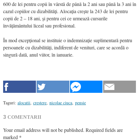
600 de lei pentru copii în vârstă de până la 2 ani sau până la 3 ani în
cazul copiilor cu dizabilități. Alocația crește la 243 de lei pentru
copii de 2 – 18 ani, și pentru cei ce urmează cursurile
învățământului liceal sau profesional.
În mod excepțional se instituie o indemnizație suplimentară pentru
persoanele cu dizabilități, indiferent de venituri, care se acordă o
singură dată, anul viitor, în ianuarie.
Taguri:
alocatii
,
crestere
,
nicolae ciuca
,
pensie
3
COMENTARII
Your email address will not be published.
Required fields are
marked
*