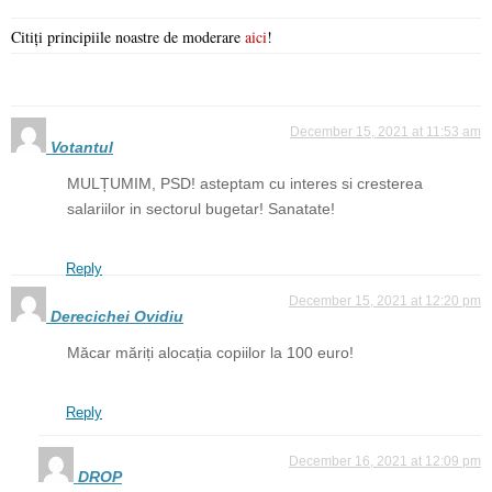
Citiți principiile noastre de moderare
aici
!
December 15, 2021 at 11:53 am
Votantul
MULȚUMIM, PSD! asteptam cu interes si cresterea
salariilor in sectorul bugetar! Sanatate!
Reply
December 15, 2021 at 12:20 pm
Derecichei Ovidiu
Măcar măriți alocația copiilor la 100 euro!
Reply
December 16, 2021 at 12:09 pm
DROP