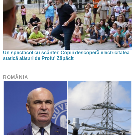
Un spectacol cu scântei: Copiii descoperă electricitatea
statică alături de Profu' Zăpăcit
ROMÂNIA