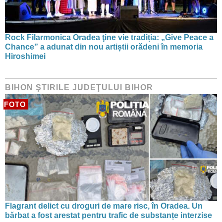
Rock Filarmonica Oradea ţine vie tradiția: „Give Peace a
Chance” a adunat din nou artiștii orădeni în memoria
Hiroshimei
BIHON ŞTIRILE JUDEŢULUI BIHOR
FOTO
Flagrant delict cu droguri de mare risc, în Oradea. Un
bărbat a fost arestat pentru trafic de substanțe interzise