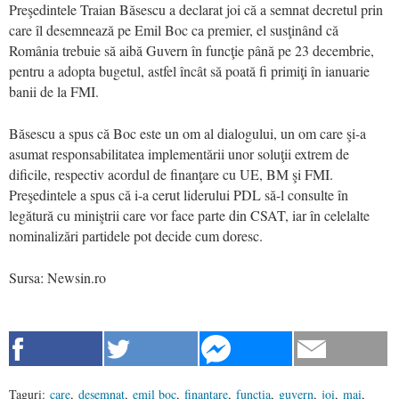
Preşedintele Traian Băsescu a declarat joi că a semnat decretul prin
care îl desemnează pe Emil Boc ca premier, el susţinând că
România trebuie să aibă Guvern în funcţie până pe 23 decembrie,
pentru a adopta bugetul, astfel încât să poată fi primiţi în ianuarie
banii de la FMI.
Băsescu a spus că Boc este un om al dialogului, un om care şi-a
asumat responsabilitatea implementării unor soluţii extrem de
dificile, respectiv acordul de finanţare cu UE, BM şi FMI.
Preşedintele a spus că i-a cerut liderului PDL să-l consulte în
legătură cu miniştrii care vor face parte din CSAT, iar în celelalte
nominalizări partidele pot decide cum doresc.
Sursa: Newsin.ro
Taguri:
care
,
desemnat
,
emil boc
,
finantare
,
functia
,
guvern
,
joi
,
mai
,