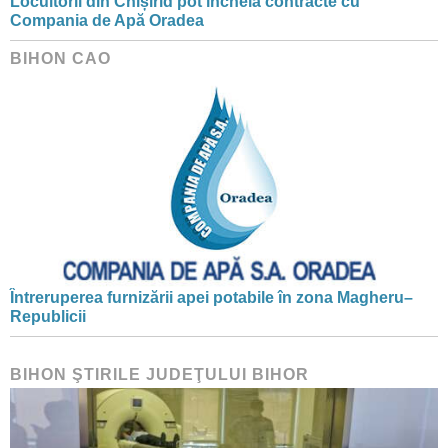
Locuitorii din Chișirid pot încheia contracte cu
Compania de Apă Oradea
BIHON CAO
Întreruperea furnizării apei potabile în zona Magheru–
Republicii
BIHON ŞTIRILE JUDEŢULUI BIHOR