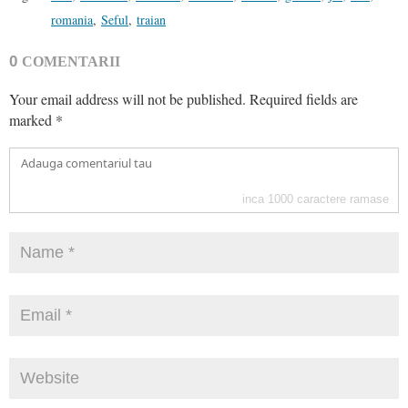
romania
,
Seful
,
traian
0
COMENTARII
Your email address will not be published.
Required fields are
marked
*
inca
1000
caractere ramase