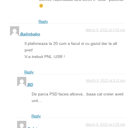
Reply
March 9, 2022 at 4:50 pm
Balinbabo
Il plafoneaza la 20 cum a facut si cu gazul dar la alt
pret!
V-a trebuit PNL -USR !
Reply
March 9, 2022 at 5:11 pm
BD
De parca PSD facea altceva…baaa cat creier aveti
unii…
Reply
March 9, 2022 at 5:50 pm