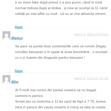
Ii un mare fake după primul 1 e pus punct, când în mod
normal trebuia după al doilea , și cine ar scumpi la 11 când
ceilalți au mai ieftin cu mult , că nu ar mai alimenta nimeni
Reply
March 9, 2022 at 6:53 pm
Marius
Se pare ca puneti doar comentariile care va convin.Degau
consilier beiușean e in spate la acea benzinărie , s scumpit
cu o zi înainte din dragoste pentru beiușeni !
Reply
March 9, 2022 at 7:14 pm
Mlm
Ar fi mult mai corect din partea voastra sa nu bagati
oamenii in panica.
Scrieti aici ca motorina e 11 lei cand de fapt e 7.70, lumea
intra in panica din cauza voastra si merg sa stea la coada.