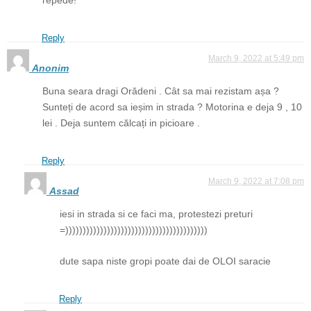
Reply
March 9, 2022 at 5:49 pm
Anonim
Buna seara dragi Orădeni . Cât sa mai rezistam așa ?
Sunteți de acord sa ieșim in strada ? Motorina e deja 9 , 10
lei . Deja suntem călcați in picioare .
Reply
March 9, 2022 at 7:08 pm
Assad
iesi in strada si ce faci ma, protestezi preturi
=)))))))))))))))))))))))))))))))))))))))))
dute sapa niste gropi poate dai de OLOI saracie
Reply