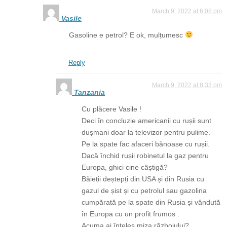
March 9, 2022 at 6:08 pm
Vasile
Gasoline e petrol? E ok, mulțumesc
Reply
March 9, 2022 at 8:33 pm
Tanzania
Cu plăcere Vasile !
Deci în concluzie americanii cu rușii sunt
dușmani doar la televizor pentru pulime.
Pe la spate fac afaceri bănoase cu rușii.
Dacă închid rușii robinetul la gaz pentru
Europa, ghici cine câștigă?
Băieții deștepți din USA și din Rusia cu
gazul de șist și cu petrolul sau gazolina
cumpărată pe la spate din Rusia și vândută
în Europa cu un profit frumos .
Acuma ai înțeles miza războiului?