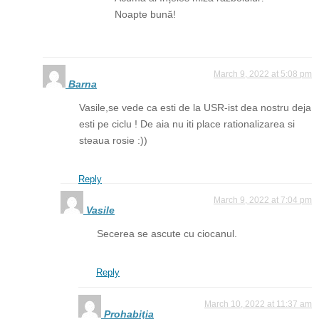
Noapte bună!
March 9, 2022 at 5:08 pm
Barna
Vasile,se vede ca esti de la USR-ist dea nostru deja
esti pe ciclu ! De aia nu iti place rationalizarea si
steaua rosie :))
Reply
March 9, 2022 at 7:04 pm
Vasile
Secerea se ascute cu ciocanul.
Reply
March 10, 2022 at 11:37 am
Prohabiţia