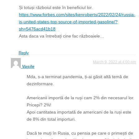
Și totuși războiul este în beneficiul lor.
https://www.forbes.com/sites/kenroberts/2022/02/24/russia-
is-united-states-top-source-of-imported-gasoline/?
sh=5476acd41b18
Asta daca va întrebați cine fac războaiele…
Reply
March 9, 2022 at 4:00 pm
Vasile
Mda, s-a terminat pandemia, ți-ai găsit altă temă de
dezinformare.
Americanii importă de la ruși cam 2% din necesarul lor.
Pricepi? 2%!
Apoi cantitatea importată de americani de la ruși este
de 8% din total importuri.
Dacă te muți în Rusia, cu pensia pe care o primești de