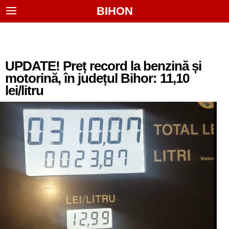
BIHON
UPDATE! Preț record la benzină și
motorină, în județul Bihor: 11,10
lei/litru