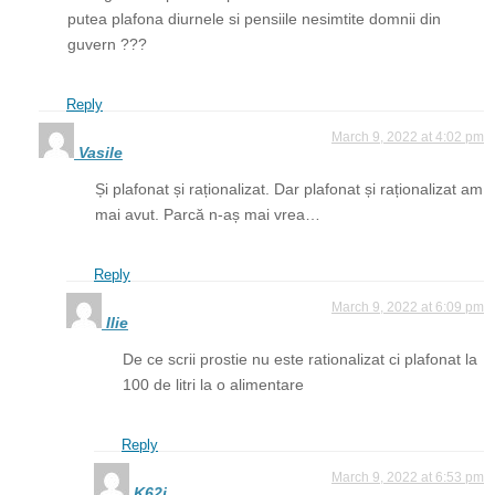
putea plafona diurnele si pensiile nesimtite domnii din
guvern ???
Reply
March 9, 2022 at 4:02 pm
Vasile
Și plafonat și raționalizat. Dar plafonat și raționalizat am
mai avut. Parcă n-aș mai vrea…
Reply
March 9, 2022 at 6:09 pm
Ilie
De ce scrii prostie nu este rationalizat ci plafonat la
100 de litri la o alimentare
Reply
March 9, 2022 at 6:53 pm
K62i