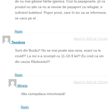
de nu mai găseai hârtie igienica. Cozi la pașapoarte, pt ca
prostul nu știe ca nu ai nevoie de pașaport ca refugiat, e
suficient buletinul. Popor prost, care în loc sa se informeze,
se caca pe el.
Reply
March 9, 2022 at 7:15 pm
Teodora
Sunt din Buzău!! Nu se mai poate asa ceva, exact ca la
covid!!! La noi s-a scumpit cu 11-10-9 lei!!! Eu cred ca vin
din cauza Războiului!!!
Reply
March 9, 2022 at 7:55 pm
Mirela
Alta ciumpalaca mincinoasă!
Reply