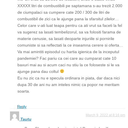
XXXXX litri de combustibili pe saptamana s-au trezit 2.000
de ciumpalaci sa cumpere cate 200 / 300 de litri de
combustibil de zici ca le ajunge pana la sfarsitul zilelor…
Celor care v-ati luat teapa pentru ca ati vrut sa faceti la fel
va sugerez sa lasati tembelizorul, sa va folositi farama de
materie cenusie, sa lasati deoparte injuriile si pornirile
comuniste si sa reflectati la ce inseamna cerere si oferta…
Va mai amintiti episodul cu hartia igienica de la inceputul
pandemiei? Fac pariu ca cei care au cumparat cate 10
baxuri mai au si acum caci nu stiu la ce foloseste si le va
ajunge pana dau coltul
Eu nu zic ca nu e specula ordinara in piata, dar daca nici
dupa 30 de ani nu am inteles nimic ca popor ne meritam
soarta.
Reply
March 9, 2022 at 8:16 pm
Tautu