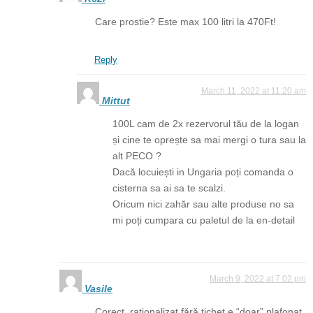
Care prostie? Este max 100 litri la 470Ft!
Reply
March 11, 2022 at 11:20 am
Mittut
100L cam de 2x rezervorul tău de la logan
și cine te oprește sa mai mergi o tura sau la
alt PECO ?
Dacă locuiești in Ungaria poți comanda o
cisterna sa ai sa te scalzi.
Oricum nici zahăr sau alte produse no sa
mi poți cumpara cu paletul de la en-detail
March 9, 2022 at 7:02 pm
Vasile
Corect, raționalizat fără tichet e “doar” plafonat