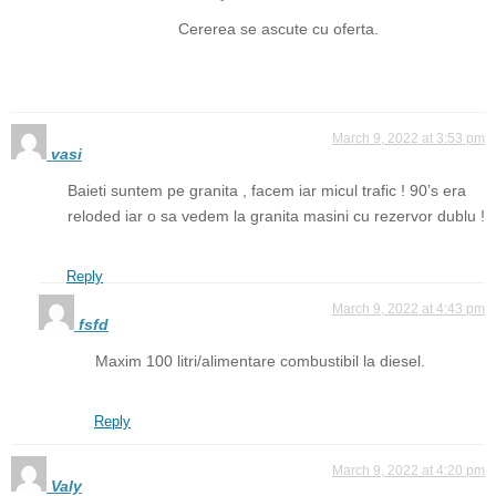
Cererea se ascute cu oferta.
March 9, 2022 at 3:53 pm
vasi
Baieti suntem pe granita , facem iar micul trafic ! 90’s era
reloded iar o sa vedem la granita masini cu rezervor dublu !
Reply
March 9, 2022 at 4:43 pm
fsfd
Maxim 100 litri/alimentare combustibil la diesel.
Reply
March 9, 2022 at 4:20 pm
Valy