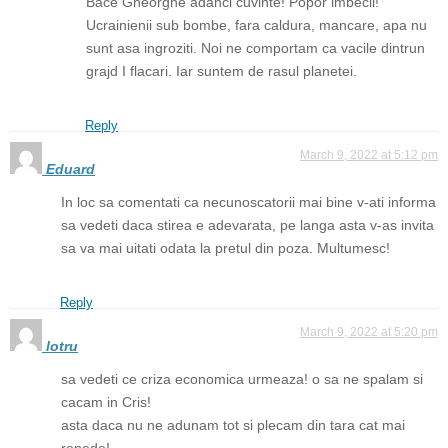
Bace Gheorghe adanci cuvinte! Popor imbecil!
Ucrainienii sub bombe, fara caldura, mancare, apa nu
sunt asa ingroziti. Noi ne comportam ca vacile dintrun
grajd I flacari. Iar suntem de rasul planetei.
Reply
March 9, 2022 at 5:12 pm
Eduard
In loc sa comentati ca necunoscatorii mai bine v-ati informa
sa vedeti daca stirea e adevarata, pe langa asta v-as invita
sa va mai uitati odata la pretul din poza. Multumesc!
Reply
March 9, 2022 at 5:20 pm
lotru
sa vedeti ce criza economica urmeaza! o sa ne spalam si
cacam in Cris!
asta daca nu ne adunam tot si plecam din tara cat mai
repede!