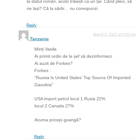
la statul român, acolo trăiești ca un țar. Cănd pleci, să
ne lași? Că la sârbi… nu corespunzi.
Reply
March 9, 2022 at 5:00 pm
Tanzania
Minți Vasile.
Ai primit ordin de la șef să dezinformezi.
Ai auzit de Forbes?
Forbes :
“Russia Is United States’ Top Source Of Imported
Gasoline”
USA import petrol locul 1 Rusia 22%
locul 2 Canada 27%
Acuma pricepi goangă?
Reply