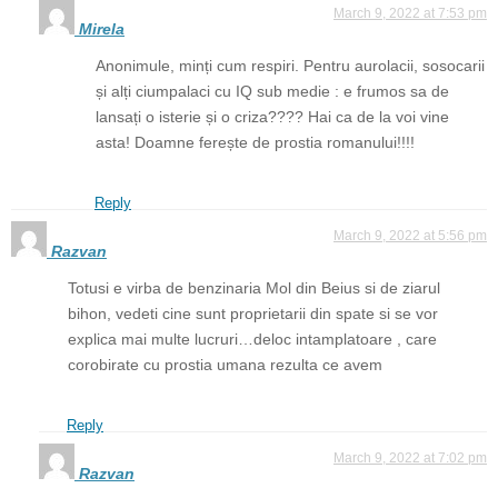
March 9, 2022 at 7:53 pm
Mirela
Anonimule, minți cum respiri. Pentru aurolacii, sosocarii
și alți ciumpalaci cu IQ sub medie : e frumos sa de
lansați o isterie și o criza???? Hai ca de la voi vine
asta! Doamne ferește de prostia romanului!!!!
Reply
March 9, 2022 at 5:56 pm
Razvan
Totusi e virba de benzinaria Mol din Beius si de ziarul
bihon, vedeti cine sunt proprietarii din spate si se vor
explica mai multe lucruri…deloc intamplatoare , care
corobirate cu prostia umana rezulta ce avem
Reply
March 9, 2022 at 7:02 pm
Razvan