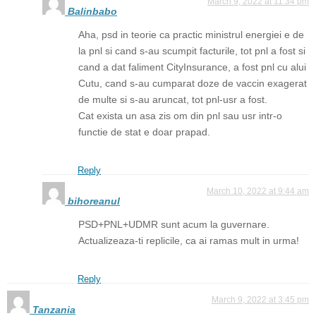
March 9, 2022 at 11:34 pm
Balinbabo
Aha, psd in teorie ca practic ministrul energiei e de
la pnl si cand s-au scumpit facturile, tot pnl a fost si
cand a dat faliment CityInsurance, a fost pnl cu alui
Cutu, cand s-au cumparat doze de vaccin exagerat
de multe si s-au aruncat, tot pnl-usr a fost.
Cat exista un asa zis om din pnl sau usr intr-o
functie de stat e doar prapad.
Reply
March 10, 2022 at 9:44 am
bihoreanul
PSD+PNL+UDMR sunt acum la guvernare.
Actualizeaza-ti replicile, ca ai ramas mult in urma!
Reply
March 9, 2022 at 3:45 pm
Tanzania