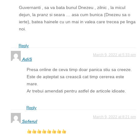
Guvernanti , sa va bata bunul Dnezeu , zilnic , la micul
dejun, la pranz si seara … asa cum bunica (Dnezeu sa o
ierte), batea hainele cu un mai in valea care trecea pe linga
noi.
Reply
March 9, 2022 at 5:33 pm
AdiS
Presa online de ceva timp doar panica stiu sa creeze.
Este de așteptat sa crească cat timp cererea este
mare.
Ar trebui amendati pentru astfel de articole idioate.
Reply
March 9, 2022 at 8:21 pm
Soferul