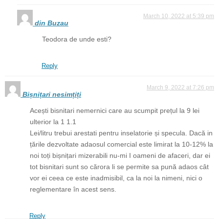
March 10, 2022 at 5:39 pm
din Buzau
Teodora de unde esti?
Reply
March 9, 2022 at 7:26 pm
Bișnițari nesimțiți
Acești bisnitari nemernici care au scumpit prețul la 9 lei
ulterior la 1 1.1
Lei/litru trebui arestati pentru inselatorie și specula. Dacă in
țările dezvoltate adaosul comercial este limirat la 10-12% la
noi toți bișnițari mizerabili nu-mi I oameni de afaceri, dar ei
tot bisnitari sunt so cărora li se permite sa pună adaos cât
vor ei ceea ce este inadmisibil, ca la noi la nimeni, nici o
reglementare în acest sens.
Reply