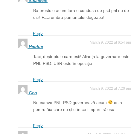
Sulaiman
Ba prostule acum tara e condusa de psd pnl nu de
usr! Faci umbra pamantului degeaba!
Reply
March 9, 2022 at 6:54 pm
Haiduc
Taci, deșteptule care ești! Alianța la guvernare este
PNL-PSD. USR este în opoziție
Reply
March 9, 2022 at 7:20 pm
Geo
Nu cumva PNL-PSD guvernează acum
asta
pentru ăia care nu știu în ce timpuri trăiesc
Reply