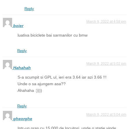
Reply
March 9, 2022 at 4:58 pm
boier
luativa biciclete bai sarmanilor cu bmw
Reply
March 9, 2022 at 5:02 pm
Hahahah
S-a scumpit si GPL ul, ieri era 3.64 iar azi 3.66 !!!
Unde o sa ajungem asa??
Ahahaha :))))
Reply
March 9, 2022 at 5:04 pm
gheorghe
Intr-un oras cu 15.000 de locuitori, unde o statie vinde