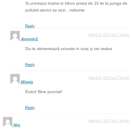
Si urmeaza maine in bihon pretul de 15 lei la punga de
pufuleti atunci sa vezi…nebunie
Reply
March 9, 2022 at 7:13 pm
Anonin1
Du-te alimentează oriunde in oraș și vei vedea.
Reply
March 9, 2022 at 7:54 pm
Mirela
Exact! Bine punctat!
Reply
March 9, 2022 at 6:34 pm
Nrs