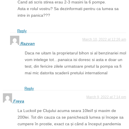
Cand ati scris stirea erau 2-3 masini la 6 pompe.
Asta e rolul vostru? Sa dezinformati pentru ca lumea sa
intre in panica???
Reply
March 10, 2022 at 12:26 am
Razvan
Daca ne uitam la proprietarul bihon si al benzinariei mol
vom intelege tot…panaica isi doresc si asta e doar un
test, din fericire zilele urmatoare pretul la pompa va fi
mai mic datorita scaderii pretului international
Reply
March 9, 2022 at 7:14 pm
Freya
La Luckoil pe Clujului acuma seara 10lei/l și maxim de
200lei. Tot din cauza ca se panichează lumea și începe sa
cumpere în prostie, exact ca și când a început pandemia