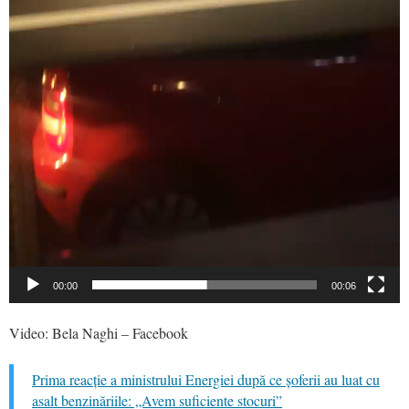
00:00
00:06
Video: Bela Naghi – Facebook
Prima reacție a ministrului Energiei după ce șoferii au luat cu
asalt benzinăriile: „Avem suficiente stocuri”