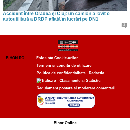
Accident între Oradea și Cluj: un camion a lovit o
autoutilitară a DRDP aflată în lucrări pe DN1
2
BIHON.RO
Folosinta Cookie-urilor
Termeni si conditii de utilizare
Politica de confidentialitate
Redactia
Regulament postare și moderare comentarii
Bihor Online