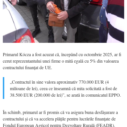
Primarul Kócza a fost acuzat că, începând cu octombrie 2025, ar fi
cerut reprezentantului unei firme o mită egală cu 5% din valoarea
contractului finanțat de UE.
„Contractul în sine valora aproximativ 770.000 EUR (4
milioane de lei), ceea ce înseamnă că mita solicitată a fost de
38.500 EUR (200.000 de lei)”, se arată în comunicatul EPPO.
În schimb, primarul ar fi promis că va asigura buna desfășurare a
contractului și că va accelera plățile pentru lucrările finanțate de
Fondul European Agricol pentru Dezvoltare Rurală (FEADR).