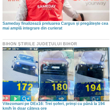
Sameday finalizează preluarea Cargus și pregătește cea
mai amplă integrare din curierat
BIHON ŞTIRILE JUDEŢULUI BIHOR
Vitezomani pe DEx16: Trei șoferi, prinși cu până la 194
km/h în doar câteva ore