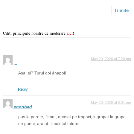
Citiți principiile noastre de moderare
aici
!
May 20, 2026 at 7:20 pm
...
Așa, și? Turul doi ânapoi!
Reply
May 20, 2026 at 8:01 pm
choobad
pus la perete, filmat, apasat pe tragaci, ingropat la grapa
de gunoi, aratat filmuletul tuturor.