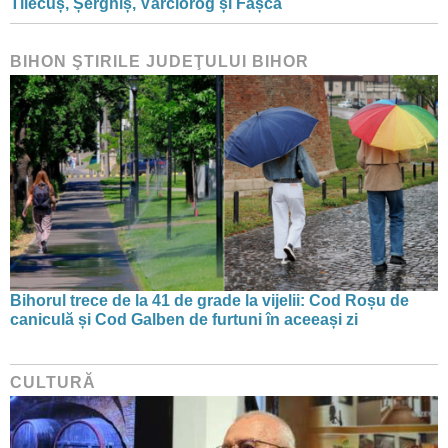
Tilecuș, Șerghiș, Vârciorog și Fâșca
BIHON ŞTIRILE JUDEŢULUI BIHOR
Bihorul trece de la 41 de grade la vijelii: Cod Roșu de
caniculă și Cod Galben de furtuni în aceeași zi
CULTURĂ