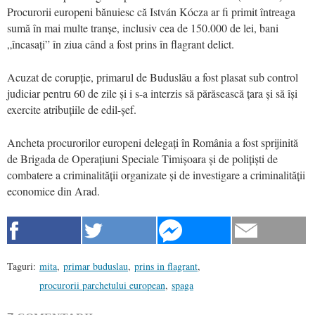
Procurorii europeni bănuiesc că István Kócza ar fi primit întreaga
sumă în mai multe tranșe, inclusiv cea de 150.000 de lei, bani
„încasați” în ziua când a fost prins în flagrant delict.
Acuzat de corupție, primarul de Buduslău a fost plasat sub control
judiciar pentru 60 de zile și i s-a interzis să părăsească țara și să își
exercite atribuțiile de edil-șef.
Ancheta procurorilor europeni delegați în România a fost sprijinită
de Brigada de Operațiuni Speciale Timișoara și de polițiști de
combatere a criminalității organizate și de investigare a criminalității
economice din Arad.
Taguri:
mita
,
primar buduslau
,
prins in flagrant
,
procurorii parchetului european
,
spaga