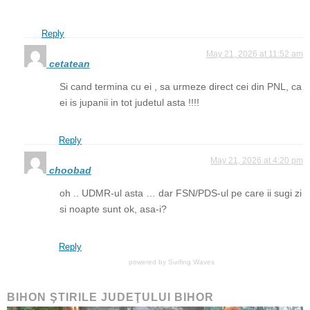
Reply
May 21, 2026 at 11:52 am
cetatean
Si cand termina cu ei , sa urmeze direct cei din PNL, ca
ei is jupanii in tot judetul asta !!!!
Reply
May 21, 2026 at 4:20 pm
choobad
oh .. UDMR-ul asta … dar FSN/PDS-ul pe care ii sugi zi
si noapte sunt ok, asa-i?
Reply
powered by
Surfing Waves
BIHON ŞTIRILE JUDEŢULUI BIHOR