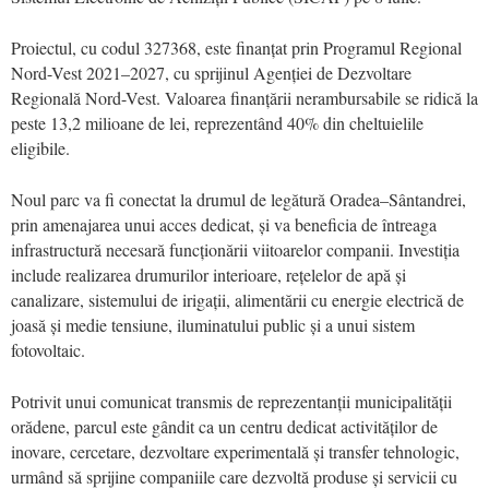
Proiectul, cu codul 327368, este finanțat prin Programul Regional
Nord-Vest 2021–2027, cu sprijinul Agenției de Dezvoltare
Regională Nord-Vest. Valoarea finanțării nerambursabile se ridică la
peste 13,2 milioane de lei, reprezentând 40% din cheltuielile
eligibile.
Noul parc va fi conectat la drumul de legătură Oradea–Sântandrei,
prin amenajarea unui acces dedicat, și va beneficia de întreaga
infrastructură necesară funcționării viitoarelor companii. Investiția
include realizarea drumurilor interioare, rețelelor de apă și
canalizare, sistemului de irigații, alimentării cu energie electrică de
joasă și medie tensiune, iluminatului public și a unui sistem
fotovoltaic.
Potrivit unui comunicat transmis de reprezentanții municipalității
orădene, parcul este gândit ca un centru dedicat activităților de
inovare, cercetare, dezvoltare experimentală și transfer tehnologic,
urmând să sprijine companiile care dezvoltă produse și servicii cu