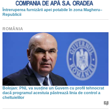
Întreruperea furnizării apei potabile în zona Magheru–
Republicii
ROMÂNIA
Bolojan: PNL va susține un Guvern cu profil tehnocrat
dacă programul acestuia păstrează linia de control a
cheltuielilor
2