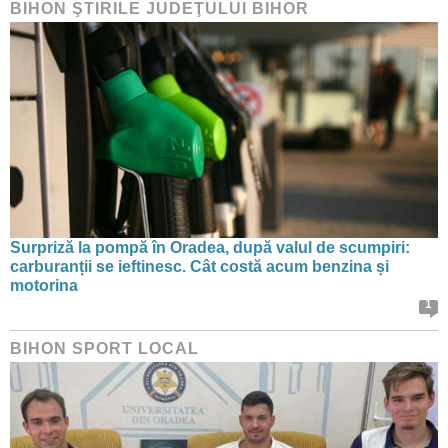
BIHON ŞTIRILE JUDEŢULUI BIHOR
Surpriză la pompă în Oradea, după valul de scumpiri:
carburanții se ieftinesc. Cât costă acum benzina și
motorina
1
BIHON SPORT LOCAL