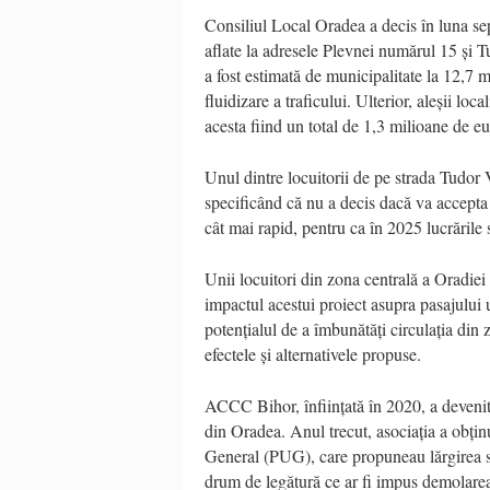
Consiliul Local Oradea a decis în luna sept
aflate la adresele Plevnei numărul 15 și T
a fost estimată de municipalitate la 12,7 
fluidizare a traficului. Ulterior, aleșii l
acesta fiind un total de 1,3 milioane de eu
Unul dintre locuitorii de pe strada Tudor V
specificând că nu a decis dacă va accepta 
cât mai rapid, pentru ca în 2025 lucrările 
Unii locuitori din zona centrală a Oradiei 
impactul acestui proiect asupra pasajului 
potențialul de a îmbunătăți circulația din z
efectele și alternativele propuse.
ACCC Bihor, înființată în 2020, a devenit 
din Oradea. Anul trecut, asociația a obțin
General (PUG), care propuneau lărgirea st
drum de legătură ce ar fi impus demolarea 