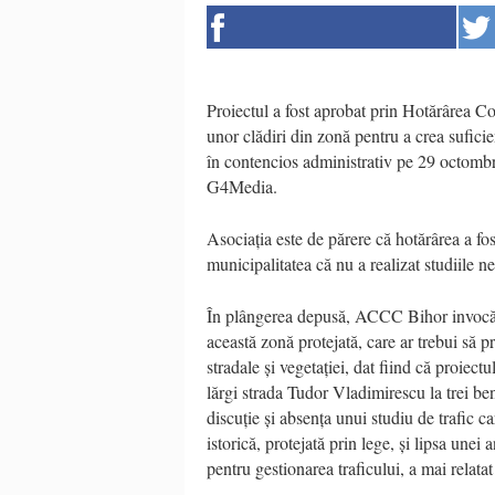
Proiectul a fost aprobat prin Hotărârea 
unor clădiri din zonă pentru a crea sufici
în contencios administrativ pe 29 octombri
G4Media.
Asociația este de părere că hotărârea a f
municipalitatea că nu a realizat studiile n
În plângerea depusă, ACCC Bihor invocă 
această zonă protejată, care ar trebui să p
stradale și vegetației, dat fiind că proiec
lărgi strada Tudor Vladimirescu la trei ben
discuție și absența unui studiu de trafic ca
istorică, protejată prin lege, și lipsa unei
pentru gestionarea traficului, a mai relata