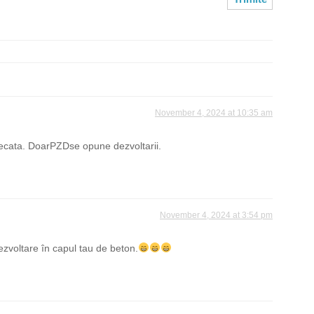
November 4, 2024 at 10:35 am
ecata. DoarPZDse opune dezvoltarii.
November 4, 2024 at 3:54 pm
ezvoltare în capul tau de beton.