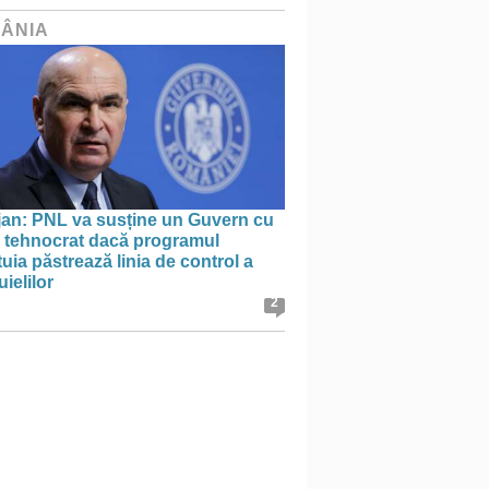
ÂNIA
jan: PNL va susține un Guvern cu
l tehnocrat dacă programul
uia păstrează linia de control a
uielilor
2