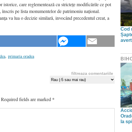
r istorice, care reglementează cu strictețe modificările ce pot
, înscris pe lista monumentelor de patrimoniu național.
tanța va lua o decizie similară, invocând precedentul creat, a
Cod r
Șapte
aver
dea
,
primaria oradea
BIH
filtreaza comentariile
Required fields are marked
*
Accid
Orade
la spi