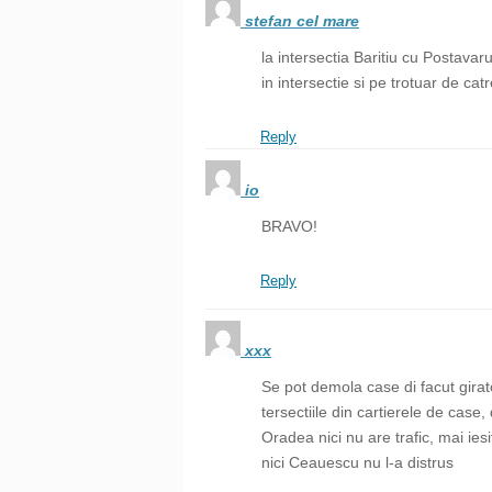
stefan cel mare
la intersectia Baritiu cu Postava
in intersectie si pe trotuar de c
Reply
io
BRAVO!
Reply
xxx
Se pot demola case di facut girato
tersectiile din cartierele de case,
Oradea nici nu are trafic, mai iesit
nici Ceauescu nu l-a distrus