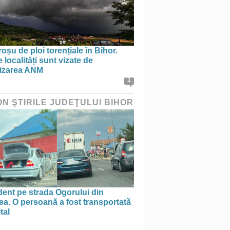
oșu de ploi torențiale în Bihor.
 localități sunt vizate de
tizarea ANM
1
ON ŞTIRILE JUDEŢULUI BIHOR
ent pe strada Ogorului din
a. O persoană a fost transportată
tal