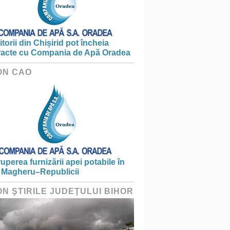
torii din Chișirid pot încheia
racte cu Compania de Apă Oradea
ON CAO
ruperea furnizării apei potabile în
 Magheru–Republicii
ON ŞTIRILE JUDEŢULUI BIHOR