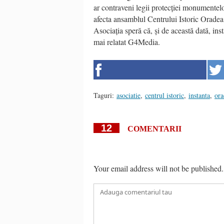
ar contraveni legii protecției monumentelo
afecta ansamblul Centrului Istoric Oradea
Asociația speră că, și de această dată, ins
mai relatat G4Media.
Taguri:
asociatie
,
centrul istoric
,
instanta
,
ora
12
COMENTARII
Your email address will not be published.