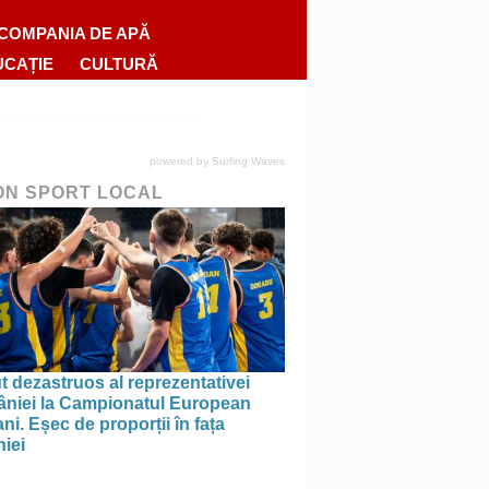
COMPANIA DE APĂ
UCAȚIE
CULTURĂ
powered by
Surfing Waves
ON SPORT LOCAL
 dezastruos al reprezentativei
niei la Campionatul European
ni. Eșec de proporții în fața
iei