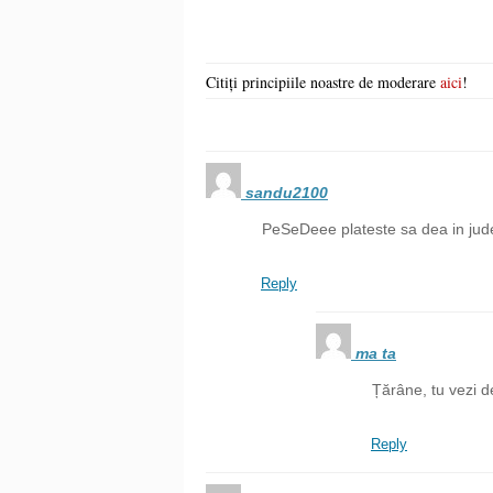
Citiți principiile noastre de moderare
aici
!
sandu2100
PeSeDeee plateste sa dea in jud
Reply
ma ta
Țărâne, tu vezi d
Reply