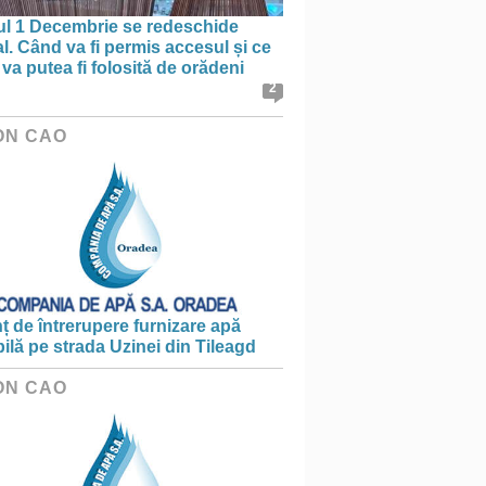
ul 1 Decembrie se redeschide
al. Când va fi permis accesul și ce
va putea fi folosită de orădeni
2
ON CAO
 de întrerupere furnizare apă
ilă pe strada Uzinei din Tileagd
ON CAO