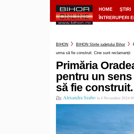
HOME
ŞTIRI
ÎNTRERUPERI 
BIHON
BIHON Ştirile judeţului Bihor
urma să fie construit. Cine sunt reclamanții
Primăria Oradea
pentru un sens 
să fie construit
De
Alexandra Szabo
la 4 November 2024 0