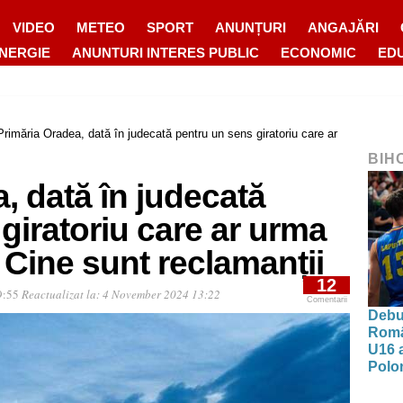
VIDEO
METEO
SPORT
ANUNȚURI
ANGAJĂRI
ENERGIE
ANUNTURI INTERES PUBLIC
ECONOMIC
ED
Primăria Oradea, dată în judecată pentru un sens giratoriu care ar
BIH
, dată în judecată
giratoriu care ar urma
. Cine sunt reclamanții
12
9:55
Reactualizat la:
4 November 2024 13:22
Comentarii
Debut
Româ
U16 a
Polon