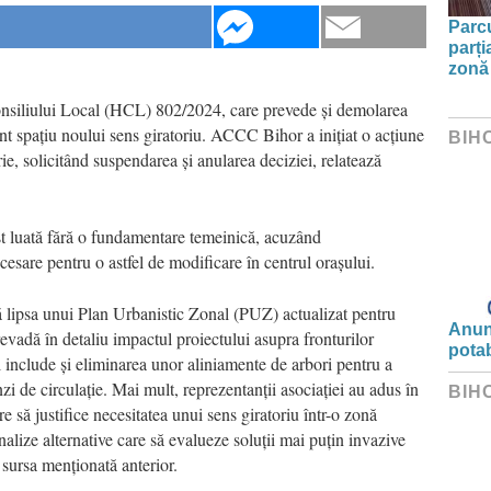
Parc
parți
zonă 
Consiliului Local (HCL) 802/2024, care prevede și demolarea
ent spațiu noului sens giratoriu. ACCC Bihor a inițiat o acțiune
BIH
e, solicitând suspendarea și anularea deciziei, relatează
ost luată fără o fundamentare temeinică, acuzând
ecesare pentru o astfel de modificare în centrul orașului.
lipsa unui Plan Urbanistic Zonal (PUZ) actualizat pentru
Anunț
revadă în detaliu impactul proiectului asupra fronturilor
potab
tul include și eliminarea unor aliniamente de arbori pentru a
zi de circulație. Mai mult, reprezentanții asociației au adus în
BIH
re să justifice necesitatea unui sens giratoriu într-o zonă
 analize alternative care să evalueze soluții mai puțin invazive
t sursa menționată anterior.