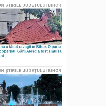
ON ŞTIRILE JUDEŢULUI BIHOR
na a făcut ravagii în Bihor. O parte
coperișul Gării Aleșd a fost smulsă
ânt
ON ŞTIRILE JUDEŢULUI BIHOR