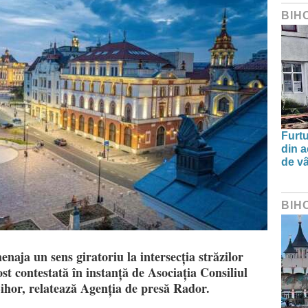
BIH
Furtu
din a
de v
BIH
naja un sens giratoriu la intersecția străzilor
st contestată în instanță de Asociația Consiliul
hor, relatează Agenția de presă Rador.