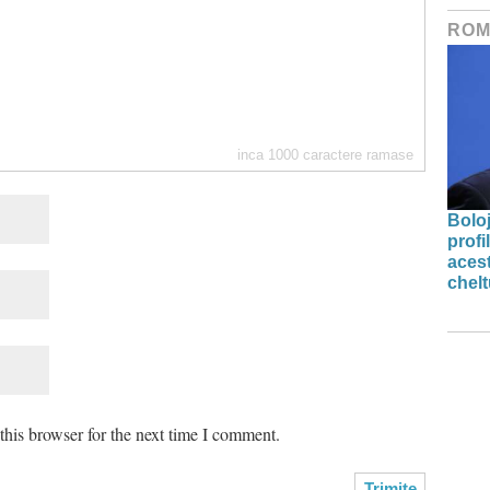
ROM
inca
1000
caractere ramase
Bolo
profi
acest
chelt
his browser for the next time I comment.