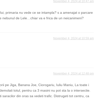
November 4, 2024 at 10:47 am
rului, primaria nu vede ce se intampla? s a amenajat o parcare
atre nebunul de Lele…chiar va e frica de un neicanimeni?
November 4, 2024 at 10:59 am
November 4, 2024 at 12:48 pm
rii pe Jiga, Banana Joe, Ciorogariu, Iuliu Maniu, La toate i
 demolati totul, pentru ca 3 masini nu pot sta la o intersectie.
i saracilor din oras sa vedeti trafic. Distrugeti tot centru, ca