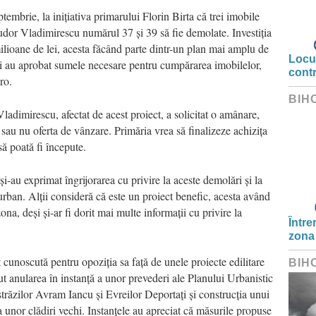
embrie, la inițiativa primarului Florin Birta că trei imobile
udor Vladimirescu numărul 37 și 39 să fie demolate. Investiția
milioane de lei, acesta făcând parte dintr-un plan mai amplu de
Locui
ocali au aprobat sumele necesare pentru cumpărarea imobilelor,
cont
ro.
BIH
ladimirescu, afectat de acest proiect, a solicitat o amânare,
sau nu oferta de vânzare. Primăria vrea să finalizeze achizița
să poată fi începute.
și-au exprimat îngrijorarea cu privire la aceste demolări și la
urban. Alții consideră că este un proiect benefic, acesta având
ona, deși și-ar fi dorit mai multe informații cu privire la
Între
zona
cunoscută pentru opoziția sa față de unele proiecte edilitare
BIH
ut anularea în instanță a unor prevederi ale Planului Urbanistic
răzilor Avram Iancu și Evreilor Deportați și construcția unui
unor clădiri vechi. Instanțele au apreciat că măsurile propuse