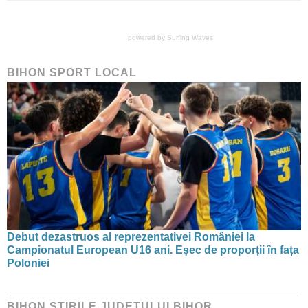
powered by
Surfing Waves
BIHON SPORT LOCAL
Debut dezastruos al reprezentativei României la
Campionatul European U16 ani. Eșec de proporții în fața
Poloniei
BIHON ŞTIRILE JUDEŢULUI BIHOR