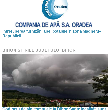
Întreruperea furnizării apei potabile în zona Magheru–
Republicii
BIHON ŞTIRILE JUDEŢULUI BIHOR
Cod roșu de ploi torențiale în Bihor. Șapte localități sunt