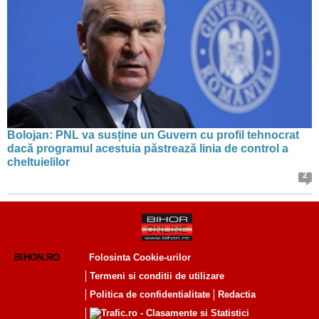
Bolojan: PNL va susține un Guvern cu profil tehnocrat
dacă programul acestuia păstrează linia de control a
cheltuielilor
2
BIHON.RO
Folosinta Cookie-urilor
Termeni si conditii de utilizare
Politica de confidentialitate
Redactia