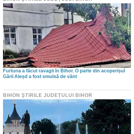
Furtuna a făcut ravagii în Bihor. O parte din acoperișul
Gării Aleșd a fost smulsă de vânt
BIHON ŞTIRILE JUDEŢULUI BIHOR