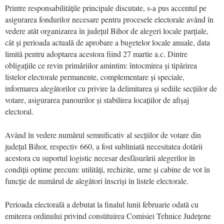
Printre responsabilitățile principale discutate, s-a pus accentul pe
asigurarea fondurilor necesare pentru procesele electorale având în
vedere atât organizarea în județul Bihor de alegeri locale parțiale,
cât și perioada actuală de aprobare a bugetelor locale anuale, data
limită pentru adoptarea acestora fiind 27 martie a.c. Dintre
obligațiile ce revin primăriilor amintim: întocmirea și tipărirea
listelor electorale permanente, complementare și speciale,
informarea alegătorilor cu privire la delimitarea și sediile secțiilor de
votare, asigurarea panourilor și stabilirea locațiilor de afișaj
electoral.
Având în vedere numărul semnificativ al secțiilor de votare din
județul Bihor, respectiv 660, a fost subliniată necesitatea dotării
acestora cu suportul logistic necesar desfăsurării alegerilor în
condiții optime precum: utilități, rechizite, urne și cabine de vot în
funcție de numărul de alegători înscriși în listele electorale.
Perioada electorală a debutat la finalul lunii februarie odată cu
emiterea ordinului privind constituirea Comisiei Tehnice Județene