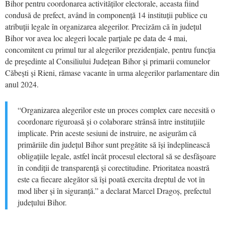
Bihor pentru coordonarea activităților electorale, aceasta fiind
condusă de prefect, având în componență 14 instituții publice cu
atribuții legale în organizarea alegerilor. Precizăm că în județul
Bihor vor avea loc alegeri locale parțiale pe data de 4 mai,
concomitent cu primul tur al alegerilor prezidențiale, pentru funcția
de președinte al Consiliului Județean Bihor și primarii comunelor
Căbești și Rieni, rămase vacante în urma alegerilor parlamentare din
anul 2024.
“Organizarea alegerilor este un proces complex care necesită o
coordonare riguroasă și o colaborare strânsă între instituțiile
implicate. Prin aceste sesiuni de instruire, ne asigurăm că
primăriile din județul Bihor sunt pregătite să își îndeplinească
obligațiile legale, astfel încât procesul electoral să se desfășoare
în condiții de transparență și corectitudine. Prioritatea noastră
este ca fiecare alegător să își poată exercita dreptul de vot în
mod liber și în siguranță.” a declarat Marcel Dragoș, prefectul
județului Bihor.