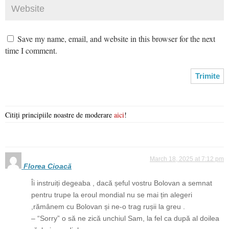
Save my name, email, and website in this browser for the next
time I comment.
Citiți principiile noastre de moderare
aici
!
March 18, 2025 at 7:12 pm
Florea Cioacă
Îi instruiți degeaba , dacă șeful vostru Bolovan a semnat
pentru trupe la eroul mondial nu se mai țin alegeri
,rămânem cu Bolovan și ne-o trag rușii la greu .
– “Sorry” o să ne zică unchiul Sam, la fel ca după al doilea