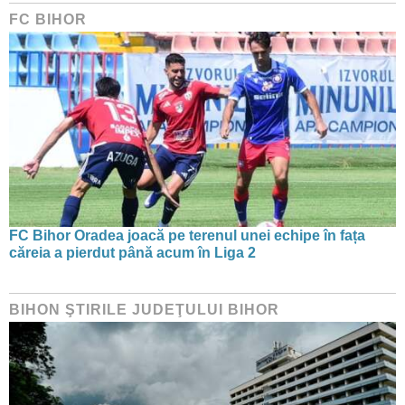
FC BIHOR
FC Bihor Oradea joacă pe terenul unei echipe în fața
căreia a pierdut până acum în Liga 2
BIHON ŞTIRILE JUDEŢULUI BIHOR