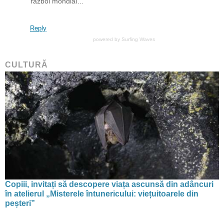
război mondial…
Reply
powered by
Surfing Waves
CULTURĂ
Copiii, invitați să descopere viața ascunsă din adâncuri
în atelierul „Misterele întunericului: viețuitoarele din
peșteri”