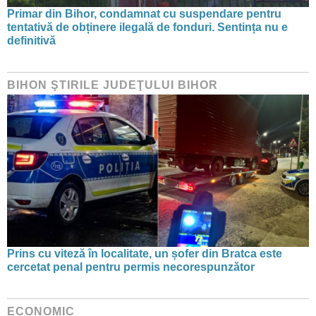
Primar din Bihor, condamnat cu suspendare pentru
tentativă de obținere ilegală de fonduri. Sentința nu e
definitivă
BIHON ŞTIRILE JUDEŢULUI BIHOR
Prins cu viteză în localitate, un șofer din Bratca este
cercetat penal pentru permis necorespunzător
ECONOMIC