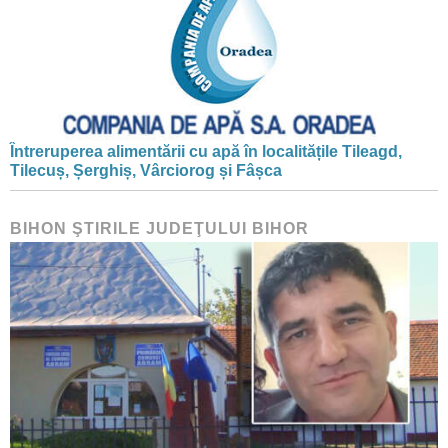
Întreruperea alimentării cu apă în localitățile Tileagd,
Tilecuș, Șerghiș, Vârciorog și Fâșca
BIHON ŞTIRILE JUDEŢULUI BIHOR