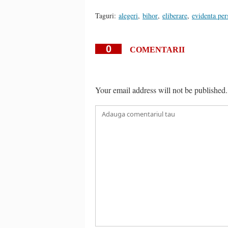
Taguri:
alegeri
,
bihor
,
eliberare
,
evidenta per
0
COMENTARII
Your email address will not be published.