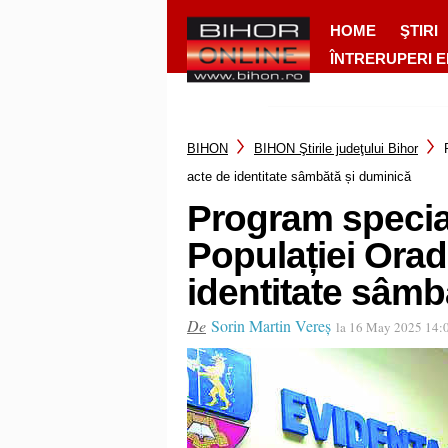
HOME
ŞTIRI
ÎNTRERUPERI 
BIHON
BIHON Ştirile judeţului Bihor
acte de identitate sâmbătă și duminică
Program special
Populației Orad
identitate sâmb
De
Sorin Martin Vereș
la 16 May 2025 14: