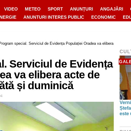
VIDEO
METEO
SPORT
ANUNȚURI
ANGAJĂRI
ENERGIE
ANUNTURI INTERES PUBLIC
ECONOMIC
ED
Program special. Serviciul de Evidența Populației Oradea va elibera
CUL
. Serviciul de Evidența
GALE
ea va elibera acte de
ătă și duminică
04
Verni
Ștefa
este 