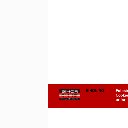
BIHON.RO
Folosi
Cookie
urilor