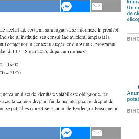
Inter
Un co
de ci
elic
le neclarități, cetățenii sunt rugați să se informeze în prealabil
nd site-ul instituției sau consultând avizierul amplasat la
BIH
nul cetățenilor în contextul alegerilor din 9 iunie, programul
 weekendul 17–18 mai 2025, după cum urmează:
00 – 16:00
:00 – 21:00
nerea unui act de identitate valabil este obligatorie, iar
Anunț
potab
u exercitarea unor drepturi fundamentale, precum dreptul de
enii se pot adresa direct Serviciului de Evidență a Persoanelor
BIH