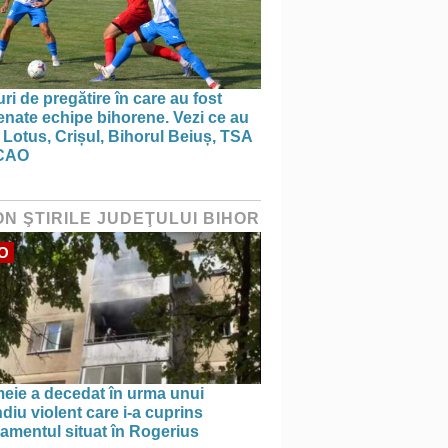
ri de pregătire în care au fost
nate echipe bihorene. Vezi ce au
 Lotus, Crișul, Bihorul Beiuș, TSA
CAO
ON ŞTIRILE JUDEŢULUI BIHOR
O
meie a decedat în urma unui
diu violent care i-a cuprins
amentul situat în Rogerius