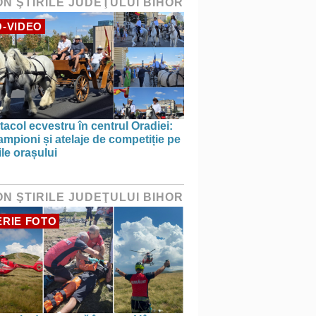
ON ŞTIRILE JUDEŢULUI BIHOR
-VIDEO
acol ecvestru în centrul Oradiei:
ampioni și atelaje de competiție pe
ile orașului
ON ŞTIRILE JUDEŢULUI BIHOR
RIE FOTO