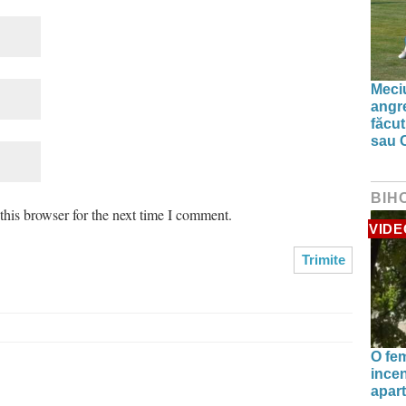
Meciu
angre
făcut
sau 
BIH
his browser for the next time I comment.
VIDE
O fe
incen
apart