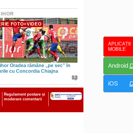
BIHOR
RIE FOTO+VIDEO
APLICAȚII
MOBILE
Android
D
ihor Oradea rămâne „pe sec” în
urile cu Concordia Chiajna
1
iOS
D
Regulament postare și
moderare comentarii