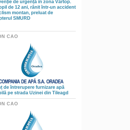
venție de urgență în zona Vârtop.
pil de 12 ani, rănit într-un accident
clism montan, preluat de
opterul SMURD
ON CAO
 de întrerupere furnizare apă
ilă pe strada Uzinei din Tileagd
ON CAO