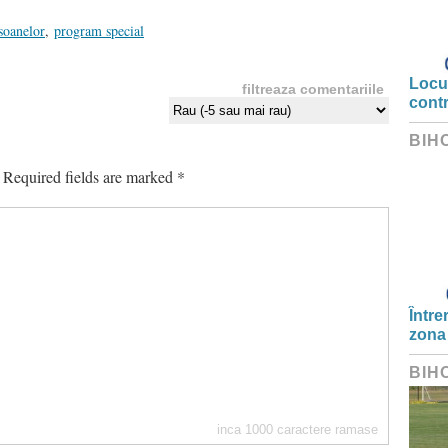
soanelor
,
program special
Locui
filtreaza comentariile
cont
BIH
Required fields are marked
*
Între
zona
BIH
inca
1000
caractere ramase