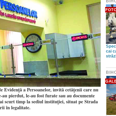
BIH
FOTO
Spect
cai c
străz
BIH
GALE
e Evidență a Persoanelor, invită cetățenii care nu
 le-au pierdut, le-au fost furate sau au documente
ai scurt timp la sediul instituției, situat pe Strada
ii în legalitate.