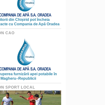
torii din Chișirid pot încheia
racte cu Compania de Apă Oradea
ON CAO
ruperea furnizării apei potabile în
 Magheru–Republicii
ON SPORT LOCAL