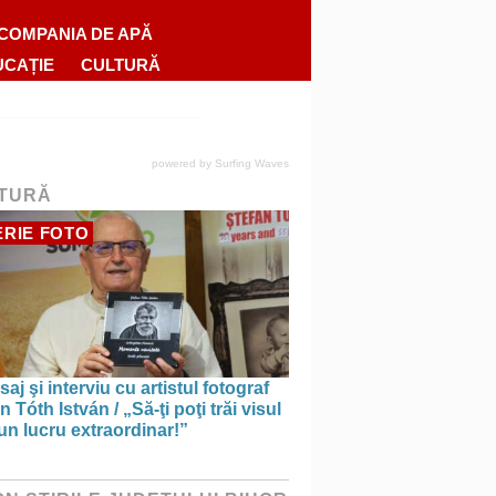
COMPANIA DE APĂ
UCAȚIE
CULTURĂ
powered by
Surfing Waves
TURĂ
RIE FOTO
saj şi interviu cu artistul fotograf
n Tóth István / „Să-ţi poţi trăi visul
un lucru extraordinar!”