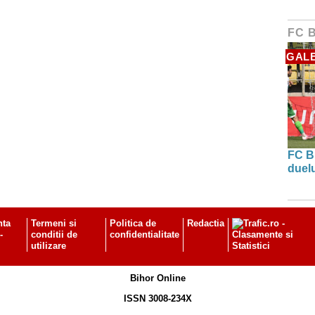
FC 
GALE
FC B
duel
nta
Termeni si
Politica de
Redactia
-
conditii de
confidentialitate
utilizare
Bihor Online
ISSN 3008-234X