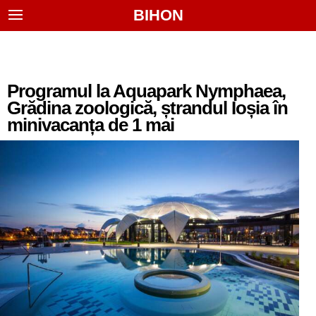
BIHON
Programul la Aquapark Nymphaea,
Grădina zoologică, ștrandul Ioșia în
minivacanța de 1 mai