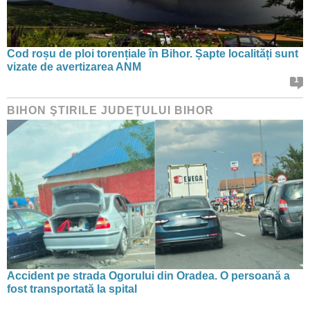
Cod roșu de ploi torențiale în Bihor. Șapte localități sunt
vizate de avertizarea ANM
1
BIHON ŞTIRILE JUDEŢULUI BIHOR
Accident pe strada Ogorului din Oradea. O persoană a
fost transportată la spital