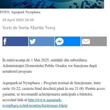
FOTO: Aquapark Nymphaea
29 April 2025 16:29
Scris de Sorin Martin Vereș
În minivacanța de 1 Mai 2025, unitățile din subordinea
Administrației Domeniului Public Oradea vor funcționa după
următorul program:
Aquapark-ul Nymphaea – Program normal de funcționare, între
orele 10-22, casieria fiind deschisă până la ora 21.00. Pentru acces
garantat, se recomandă achiziționarea anticipată a biletelor,
accesând link-ul
http://www.aquapark-
nymphaea.ro/infopoint/achizitionare-bilete