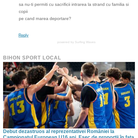
sa nu-ti permiti cu sacrificii intrarea la strand cu familia si
copii
pe cand marea deportare?
Reply
powered by
Surfing Waves
BIHON SPORT LOCAL
Debut dezastruos al reprezentativei României la
Campionatul European U16 ani. Eșec de proporții în fața