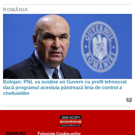
ROMÂNIA
Bolojan: PNL va susține un Guvern cu profil tehnocrat
dacă programul acestuia păstrează linia de control a
cheltuielilor
2
BIHON.RO
Folosinta Cookie-urilor