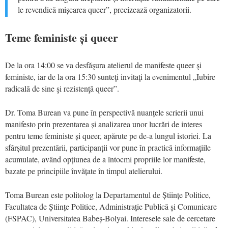
le revendică mișcarea queer”, precizează organizatorii.
Teme feministe și queer
De la ora 14:00 se va desfăşura atelierul de manifeste queer şi
feministe, iar de la ora 15:30 sunteţi invitaţi la evenimentul „Iubire
radicală de sine şi rezistenţă queer”.
Dr. Toma Burean va pune în perspectivă nuanțele scrierii unui
manifesto prin prezentarea și analizarea unor lucrări de interes
pentru teme feministe și queer, apărute pe de-a lungul istoriei. La
sfârșitul prezentării, participanții vor pune în practică informațiile
acumulate, având opțiunea de a întocmi propriile lor manifeste,
bazate pe principiile învățate în timpul atelierului.
Toma Burean este politolog la Departamentul de Științe Politice,
Facultatea de Științe Politice, Administrație Publică și Comunicare
(FSPAC), Universitatea Babeș-Bolyai. Interesele sale de cercetare