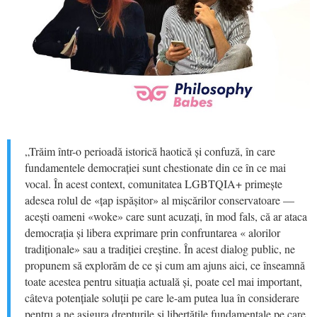
„Trăim într-o perioadă istorică haotică și confuză, în care
fundamentele democrației sunt chestionate din ce în ce mai
vocal. În acest context, comunitatea LGBTQIA+ primește
adesea rolul de «țap ispășitor» al mișcărilor conservatoare —
acești oameni «woke» care sunt acuzați, în mod fals, că ar ataca
democrația și libera exprimare prin confruntarea « alorilor
tradiționale» sau a tradiției creștine. În acest dialog public, ne
propunem să explorăm de ce și cum am ajuns aici, ce înseamnă
toate acestea pentru situația actuală și, poate cel mai important,
câteva potențiale soluții pe care le-am putea lua în considerare
pentru a ne asigura drepturile și libertățile fundamentale pe care