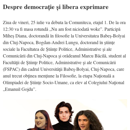
Despre democrație și libera exprimare
Ziua de vineri, 25 iulie va debuta la Comuniteca, etajul 1. De la ora
12:30 va fi masa rotundă „Nu am fost niciodată woke”. Participă
Miheș Diana, doctorandă în filosofie la Universitatea Babeș-Bolyai
din Cluj-Napoca, Bogdan-Andrei Lungu, doctorand în științe
sociale la Facultatea de Științe Politice, Administrative și ale
Comunicării din Cluj-Napoca şi orădeanul Marcu Băcilă, student al
Facultăţii de Ştiinţe Politice, Administrative şi ale Comunicării
(FSPAC) din cadrul Universităţii Babeş-Bolyai, Cluj-Napoca, care
anul trecut obţinea mențiune la Filosofie, la etapa Națională a
Olimpiadei de Științe Socio-Umane, ca elev al Colegiului Naţional
„Emanuil Gojdu”.