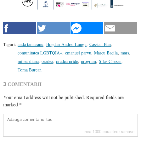
Taguri:
anda tamasanu
,
Bogdan-Andrei Lungu
,
Cassian Ban
,
comunitatea LGBTQIA+
,
emanuel parvu
,
Marcu Bacila
,
mars
,
mihes diana
,
oradea
,
oradea pride
,
program
,
Silas Chezan
,
Toma Burean
3
COMENTARII
Your email address will not be published.
Required fields are
marked
*
inca
1000
caractere ramase