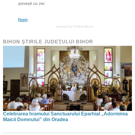
povești cu zei.
Reply
powered by
Surfing Waves
BIHON ŞTIRILE JUDEŢULUI BIHOR
Celebrarea hramului Sanctuarului Eparhial „Adormirea
Maicii Domnului” din Oradea