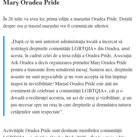
Marş Oradea Pride
În 26 iulie va avea loc prima ediție a marșului Oradea Pride. Detalii
despre ora și traseul marșului vor fi comunicate ulterior.
„După ce în anii anteriori administrația locală a încercat să
restrângă drepturile comunității LGBTQIA+ din Oradea, anul
acesta, în cadrul celei de a treia ediții a Oradea Pride, Asociația
Ark Oradea a decis organizarea primului Marș Oradea Pride
pentru a transmite ferm următorul mesaj: Suntem aici, drepturile
noastre nu sunt negociabile și nu vom accepta să fim împinși
înapoi în invizibilitate! Marșul Oradea Pride este atât un
eveniment de celebrare a comunității LGBTQIA+, cât și o
dovadă a rezilienței acesteia, un act de curaj și vizibilitate, și un
pas necesar spre un oraș în care drepturile și demnitatea tuturor
cetățenilor sunt respectate”.
Activitățile Oradea Pride sunt destinate membrilor comunității