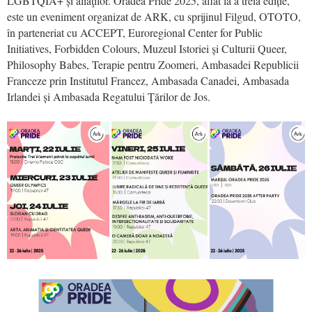
LGBTQIA+ și aliaţilor. Oradea Pride 2025, aflat la a treia ediție,
este un eveniment organizat de ARK, cu sprijinul Filgud, OTOTO,
în parteneriat cu ACCEPT, Euroregional Center for Public
Initiatives, Forbidden Colours, Muzeul Istoriei și Culturii Queer,
Philosophy Babes, Terapie pentru Zoomeri, Ambasadei Republicii
Franceze prin Institutul Francez, Ambasada Canadei, Ambasada
Irlandei și Ambasada Regatului Ţărilor de Jos.