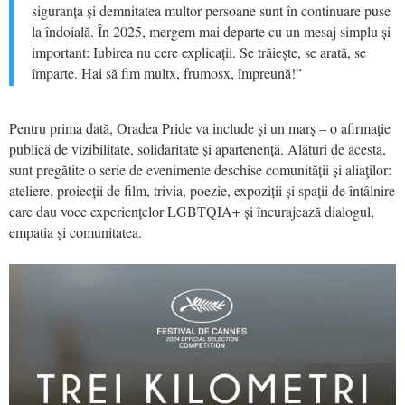
siguranța și demnitatea multor persoane sunt în continuare puse
la îndoială. În 2025, mergem mai departe cu un mesaj simplu și
important: Iubirea nu cere explicații. Se trăiește, se arată, se
împarte. Hai să fim multx, frumosx, împreună!”
Pentru prima dată, Oradea Pride va include și un marș – o afirmație
publică de vizibilitate, solidaritate și apartenență. Alături de acesta,
sunt pregătite o serie de evenimente deschise comunității și aliaţilor:
ateliere, proiecții de film, trivia, poezie, expoziții și spații de întâlnire
care dau voce experiențelor LGBTQIA+ și încurajează dialogul,
empatia și comunitatea.