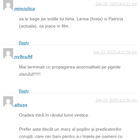
July 20, 2025 at 6:21 pm
mirciulica
sa le bage pe sotille lui birta, Larisa (fosta) si Patricia
(actuala), sa joace in film…
Reply
July 21, 2025 at 12:58 pm
nv9cu94
Mai terminati cu propagarea anormalitatii pe pginile
ziarulul!!!!!!
Reply
July 21, 2025 at 2:56 pm
altuss
Oradea intră în rândul lumii vestice.
Prefer asta decât un marș al popilor și predicatorilor
corupți, care cer bani pentru a-i înșela pe oameni cu