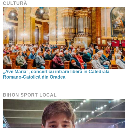
CULTURĂ
„Ave Maria”, concert cu intrare liberă în Catedrala
Romano-Catolică din Oradea
BIHON SPORT LOCAL