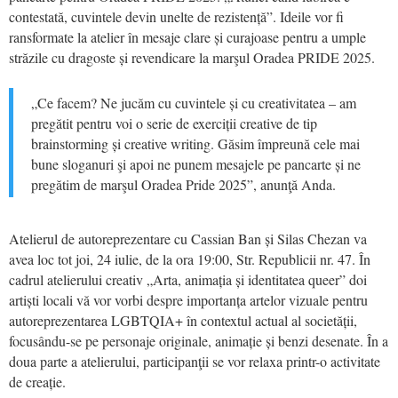
contestată, cuvintele devin unelte de rezistență”. Ideile vor fi
ransformate la atelier în mesaje clare și curajoase pentru a umple
străzile cu dragoste și revendicare la marşul Oradea PRIDE 2025.
„Ce facem? Ne jucăm cu cuvintele și cu creativitatea – am
pregătit pentru voi o serie de exerciții creative de tip
brainstorming și creative writing. Găsim împreună cele mai
bune sloganuri şi apoi ne punem mesajele pe pancarte și ne
pregătim de marşul Oradea Pride 2025”, anunţă Anda.
Atelierul de autoreprezentare cu Cassian Ban și Silas Chezan va
avea loc tot joi, 24 iulie, de la ora 19:00, Str. Republicii nr. 47. În
cadrul atelierului creativ „Arta, animația și identitatea queer” doi
artiști locali vă vor vorbi despre importanța artelor vizuale pentru
autoreprezentarea LGBTQIA+ în contextul actual al societății,
focusându-se pe personaje originale, animație și benzi desenate. În a
doua parte a atelierului, participanţii se vor relaxa printr-o activitate
de creație.