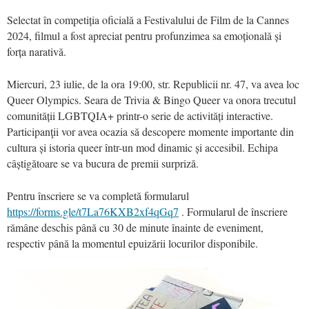
Selectat în competiția oficială a Festivalului de Film de la Cannes
2024, filmul a fost apreciat pentru profunzimea sa emoțională și
forța narativă.
Miercuri, 23 iulie, de la ora 19:00, str. Republicii nr. 47, va avea loc
Queer Olympics. Seara de Trivia & Bingo Queer va onora trecutul
comunității LGBTQIA+ printr-o serie de activități interactive.
Participanţii vor avea ocazia să descopere momente importante din
cultura și istoria queer într-un mod dinamic și accesibil. Echipa
câștigătoare se va bucura de premii surpriză.
Pentru înscriere se va completă formularul
https://forms.gle/t7La76KXB2xf4qGq7
. Formularul de înscriere
rămâne deschis până cu 30 de minute înainte de eveniment,
respectiv până la momentul epuizării locurilor disponibile.