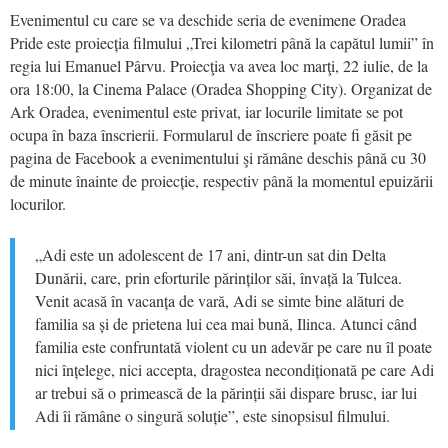
Evenimentul cu care se va deschide seria de evenimene Oradea
Pride este proiecția filmului „Trei kilometri până la capătul lumii” în
regia lui Emanuel Pârvu. Proiecţia va avea loc marţi, 22 iulie, de la
ora 18:00, la Cinema Palace (Oradea Shopping City). Organizat de
Ark Oradea, evenimentul este privat, iar locurile limitate se pot
ocupa în baza înscrierii. Formularul de înscriere poate fi găsit pe
pagina de Facebook a evenimentului şi rămâne deschis până cu 30
de minute înainte de proiecție, respectiv până la momentul epuizării
locurilor.
„Adi este un adolescent de 17 ani, dintr-un sat din Delta
Dunării, care, prin eforturile părinților săi, învață la Tulcea.
Venit acasă în vacanța de vară, Adi se simte bine alături de
familia sa și de prietena lui cea mai bună, Ilinca. Atunci când
familia este confruntată violent cu un adevăr pe care nu îl poate
nici înțelege, nici accepta, dragostea necondiționată pe care Adi
ar trebui să o primească de la părinții săi dispare brusc, iar lui
Adi îi rămâne o singură soluție”, este sinopsisul filmului.