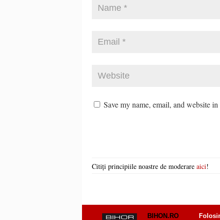
Save my name, email, and website in t
Citiți principiile noastre de moderare
aici
!
BIHON.RO
Folosi