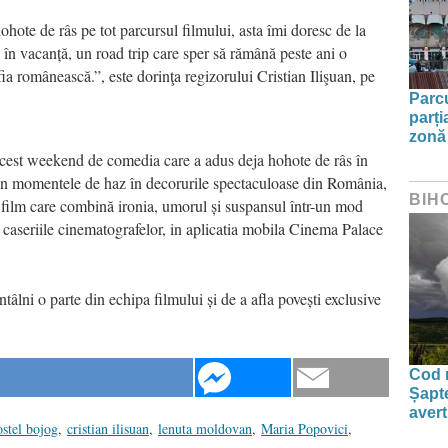
hohote de râs pe tot parcursul filmului, asta îmi doresc de la
n vacanță, un road trip care sper să rămână peste ani o
 românească.”, este dorinţa regizorului Cristian Ilişuan, pe
Parc
parți
zonă 
n acest weekend de comedia care a adus deja hohote de râs în
prin momentele de haz în decorurile spectaculoase din România,
BIH
n film care combină ironia, umorul și suspansul într-un mod
la caseriile cinematografelor, in aplicatia mobila Cinema Palace
ntâlni o parte din echipa filmului și de a afla povești exclusive
Cod r
Șapte
aver
ostel bojog
,
cristian ilisuan
,
lenuta moldovan
,
Maria Popovici
,