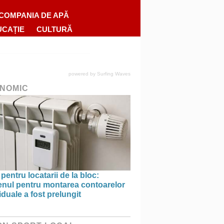
COMPANIA DE APĂ
UCAȚIE
CULTURĂ
powered by
Surfing Waves
NOMIC
 pentru locatarii de la bloc:
enul pentru montarea contoarelor
iduale a fost prelungit