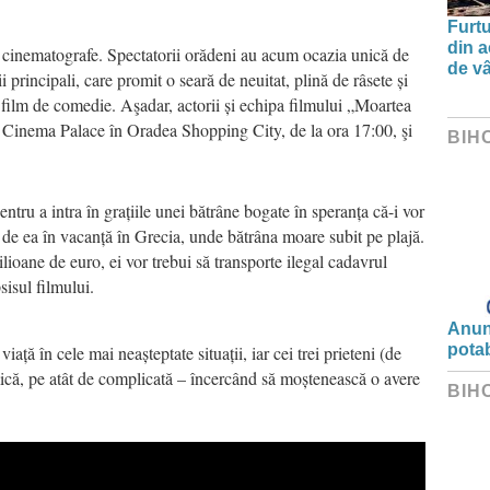
Furtu
din a
 cinematografe. Spectatorii orădeni au acum ocazia unică de
de v
ii principali, care promit o seară de neuitat, plină de râsete și
 film de comedie. Aşadar, actorii și echipa filmului „Moartea
a Cinema Palace în Oradea Shopping City, de la ora 17:00, şi
BIH
entru a intra în grațiile unei bătrâne bogate în speranța că-i vor
i de ea în vacanță în Grecia, unde bătrâna moare subit pe plajă.
oane de euro, ei vor trebui să transporte ilegal cadavrul
isul filmului.
Anunț
potab
ță în cele mai neașteptate situații, iar cei trei prieteni (de
mică, pe atât de complicată – încercând să moștenească o avere
BIH