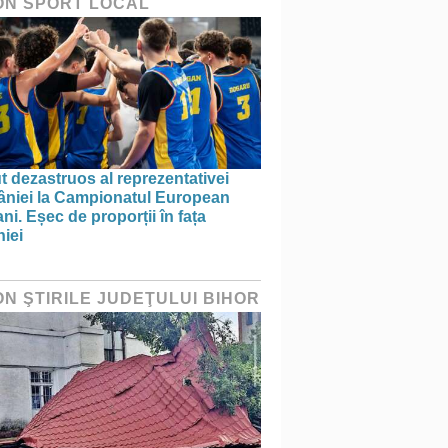
ON SPORT LOCAL
 dezastruos al reprezentativei
niei la Campionatul European
ni. Eșec de proporții în fața
iei
ON ŞTIRILE JUDEŢULUI BIHOR