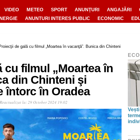
VIDEO
METEO
SPORT
ANUNȚURI
ANGAJĂRI
ENERGIE
ANUNTURI INTERES PUBLIC
ECONOMIC
ED
Proiecţii de gală cu filmul „Moartea în vacanţă”. Bunica din Chinteni
ECO
ă cu filmul „Moartea în
a din Chinteni şi
 întorc în Oradea
Reactualizat la:
29 October 2024 19:02
Vești
term
indiv