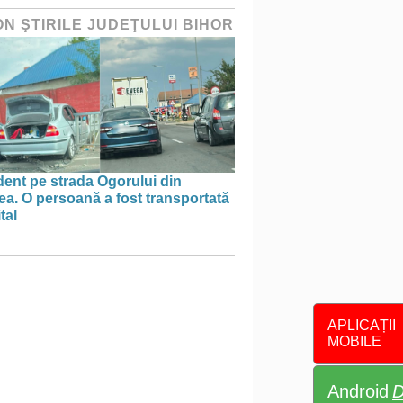
ON ŞTIRILE JUDEŢULUI BIHOR
ent pe strada Ogorului din
a. O persoană a fost transportată
tal
APLICAȚII
MOBILE
Android
D