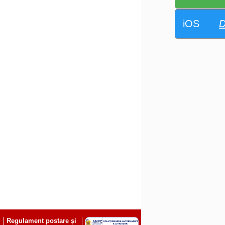
iOS
D
Regulament postare și