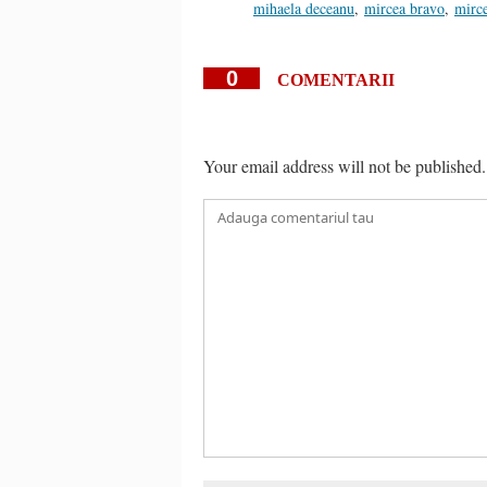
mihaela deceanu
,
mircea bravo
,
mirc
0
COMENTARII
Your email address will not be published.