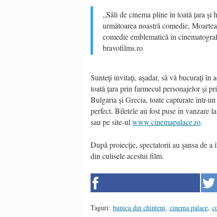
„Săli de cinema pline în toată țara și 
următoarea noastră comedie, Moartea î
comedie emblematică în cinematografia
bravofilms.ro
Sunteţi invitaţi, aşadar, să vă bucuraţi î
toată țara prin farmecul personajelor și 
Bulgaria și Grecia, toate capturate într-u
perfect. Biletele au fost puse in vanzare 
sau pe site-ul
www.cinemapalace.ro
.
După proiecţie, spectatorii au şansa de a î
din culisele acestui film.
Taguri:
bunica din chinteni
,
cinema palace
,
c