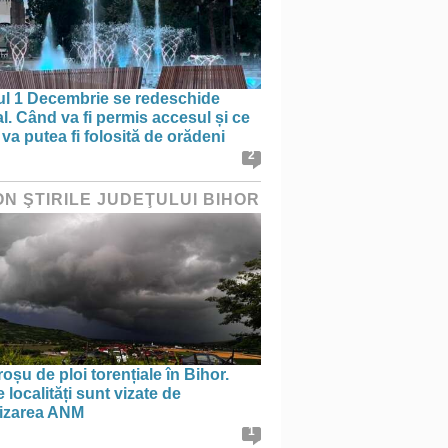
ul 1 Decembrie se redeschide
al. Când va fi permis accesul și ce
va putea fi folosită de orădeni
2
ON ŞTIRILE JUDEŢULUI BIHOR
oșu de ploi torențiale în Bihor.
 localități sunt vizate de
tizarea ANM
1