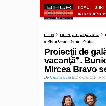
HOME
ŞTIRI
ÎNTRERUPERI 
BIHON
BIHON Ştirile judeţului Bihor
şi Mircea Bravo se întorc în Oradea
Proiecţii de gal
vacanţă”. Bunic
Mircea Bravo se
De
Camelia Buşu
la 29 October 2024 19:00