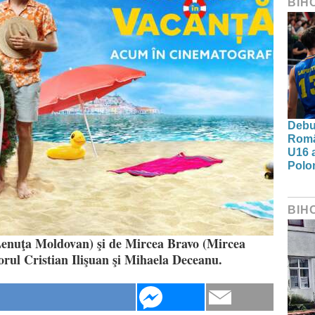
BIH
Debut
Româ
U16 a
Polon
BIH
Lenuţa Moldovan) şi de Mircea Bravo (Mircea
izorul Cristian Ilişuan şi Mihaela Deceanu.