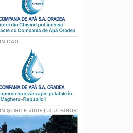
torii din Chișirid pot încheia
racte cu Compania de Apă Oradea
ON CAO
ruperea furnizării apei potabile în
 Magheru–Republicii
ON ŞTIRILE JUDEŢULUI BIHOR