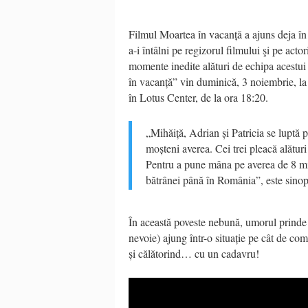
Filmul Moartea în vacanță a ajuns deja în
a-i întâlni pe regizorul filmului şi pe actor
momente inedite alături de echipa acestui
în vacanță” vin duminică, 3 noiembrie, l
în Lotus Center, de la ora 18:20.
„Mihăiță, Adrian și Patricia se luptă p
moșteni averea. Cei trei pleacă alătur
Pentru a pune mâna pe averea de 8 mili
bătrânei până în România”, este sinops
În această poveste nebună, umorul prinde via
nevoie) ajung într-o situație pe cât de co
și călătorind… cu un cadavru!