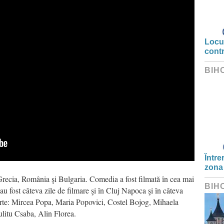
Locui
cont
BIH
Între
zona
: Grecia, România şi Bulgaria. Comedia a fost filmată în cea mai
BIH
au fost câteva zile de filmare şi în Cluj Napoca şi în câteva
 parte: Mircea Popa, Maria Popovici, Costel Bojog, Mihaela
litu Csaba, Alin Florea.