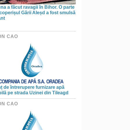
na a făcut ravagii în Bihor. O parte
coperișul Gării Aleșd a fost smulsă
ânt
ON CAO
 de întrerupere furnizare apă
ilă pe strada Uzinei din Tileagd
ON CAO