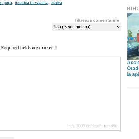
ea popa
,
moartea in vacanta
,
oradea
BIH
filtreaza comentariile
Required fields are marked
*
Accid
Orade
la spi
inca
1000
caractere ramase