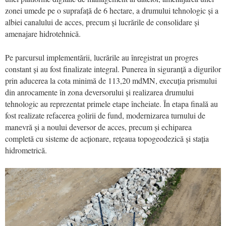
zonei umede pe o suprafață de 6 hectare, a drumului tehnologic și a
albiei canalului de acces, precum și lucrările de consolidare și
amenajare hidrotehnică.
Pe parcursul implementării, lucrările au înregistrat un progres
constant și au fost finalizate integral. Punerea în siguranță a digurilor
prin aducerea la cota minimă de 113,20 mdMN, execuția prismului
din anrocamente în zona deversorului și realizarea drumului
tehnologic au reprezentat primele etape încheiate. În etapa finală au
fost realizate refacerea golirii de fund, modernizarea turnului de
manevră și a noului deversor de acces, precum și echiparea
completă cu sisteme de acționare, rețeaua topogeodezică și stația
hidrometrică.