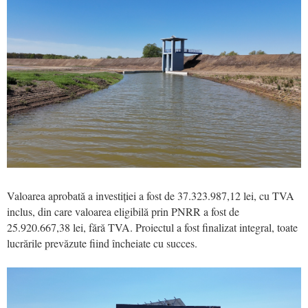
Valoarea aprobată a investiției a fost de 37.323.987,12 lei, cu TVA
inclus, din care valoarea eligibilă prin PNRR a fost de
25.920.667,38 lei, fără TVA. Proiectul a fost finalizat integral, toate
lucrările prevăzute fiind încheiate cu succes.