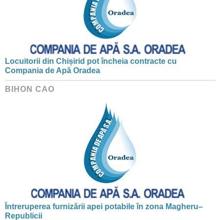
Locuitorii din Chișirid pot încheia contracte cu
Compania de Apă Oradea
BIHON CAO
Întreruperea furnizării apei potabile în zona Magheru–
Republicii