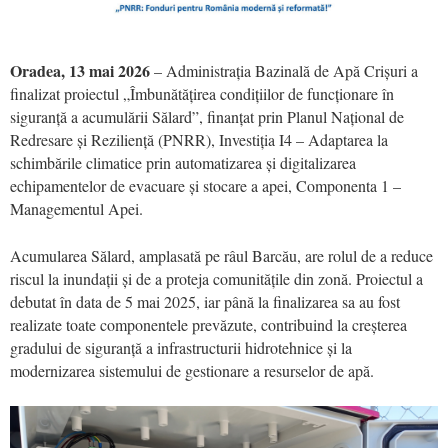
Oradea, 13 mai 2026
– Administrația Bazinală de Apă Crișuri a
finalizat proiectul „Îmbunătățirea condițiilor de funcționare în
siguranță a acumulării Sălard”, finanțat prin Planul Național de
Redresare și Reziliență (PNRR), Investiția I4 – Adaptarea la
schimbările climatice prin automatizarea și digitalizarea
echipamentelor de evacuare și stocare a apei, Componenta 1 –
Managementul Apei.
Acumularea Sălard, amplasată pe râul Barcău, are rolul de a reduce
riscul la inundații și de a proteja comunitățile din zonă. Proiectul a
debutat în data de 5 mai 2025, iar până la finalizarea sa au fost
realizate toate componentele prevăzute, contribuind la creșterea
gradului de siguranță a infrastructurii hidrotehnice și la
modernizarea sistemului de gestionare a resurselor de apă.