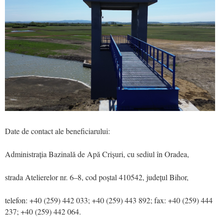
Date de contact ale beneficiarului:
Administrația Bazinală de Apă Crișuri, cu sediul în Oradea,
strada Atelierelor nr. 6–8, cod poștal 410542, județul Bihor,
telefon: +40 (259) 442 033; +40 (259) 443 892; fax: +40 (259) 444
237; +40 (259) 442 064.