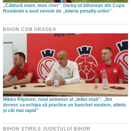
„Căldură mare, mon cher”. Derby-ul bihorean din Cupa
României a avut nevoie de „loteria penalty-urilor”
BIHON CSM ORADEA
Mikko Riipinen, noul antrenor al „leilor roșii”: „Îmi
doresc ca echipa să practice un baschet modern, atletic
și cât mai rapid”
BIHON ŞTIRILE JUDEŢULUI BIHOR